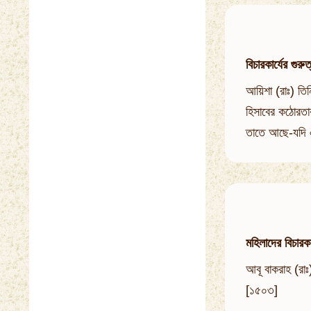
বিচারকার্যের গুরুত
আয়িশা (রাঃ) তিন
হিসাবের কঠোরতার
তাতে আছে-যদি এ
মহিলাদের বিচারকা
আবূ বাকরাহ (রাঃ
[১৫০৩]