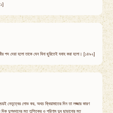
৯১]
কায্বীর পদ দেয়া হলো তাকে যেন বিনা ছুরিতেই যবাহ করা হলো। [১৪৯২]
নিশ্চয়ই নেতৃত্বের লোভ কর, অথচ ক্বিয়ামাতের দিন তা লজ্জার কারণ
থম দিক দুগ্ধদানের মত তৃপ্তিকর ও পরিণাম দুধ ছাড়ানোর মত