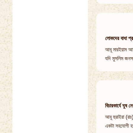
লোকদের বাধা প্র
আবূ মারইয়াম আযদ
যদি মুসলিম জনসা
বিচারকার্যে ঘুষ ন
আবূ হুরাইরা (রা
একটা সহযোগী হা