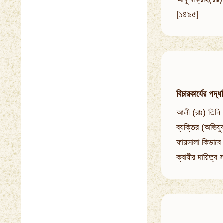
[১৪৯৫]
বিচারকার্যের পদ্ধ
আলী (রাঃ) তিনি 
ব্যক্তির (অভিযু
ফায়সালা কিভাবে
ক্বাযীর দায়িত্