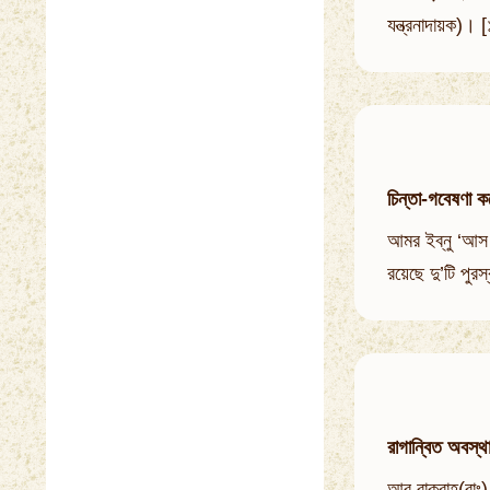
যন্ত্রনাদায়ক)।
চিন্তা-গবেষণা 
আমর ইব্‌নু ‘আস 
রয়েছে দু’টি পু
রাগান্বিত অবস্থা
আবূ বাক্‌রাহ(রা