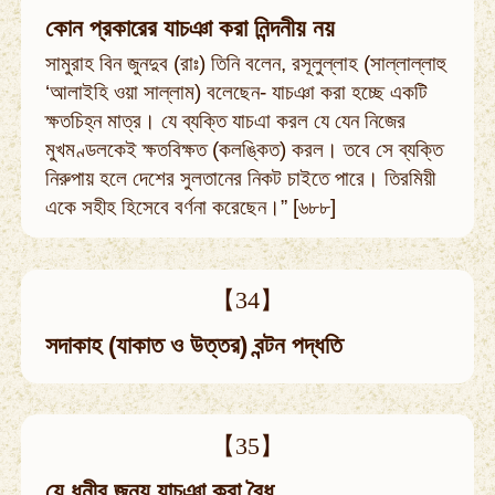
কোন প্রকারের যাচঞা করা নিন্দনীয় নয়
সামুরাহ বিন জুনদুব (রাঃ) তিনি বলেন, রসূলুল্লাহ (সাল্লাল্লাহু
‘আলাইহি ওয়া সাল্লাম) বলেছেন- যাচঞা করা হচ্ছে একটি
ক্ষতচিহ্ন মাত্র। যে ব্যক্তি যাচএা করল যে যেন নিজের
মুখমণ্ডলকেই ক্ষতবিক্ষত (কলঙ্কিত) করল। তবে সে ব্যক্তি
নিরুপায় হলে দেশের সুলতানের নিকট চাইতে পারে। তিরমিয়ী
একে সহীহ হিসেবে বর্ণনা করেছেন।” [৬৮৮]
【34】
সদাকাহ (যাকাত ও উত্তর) বন্টন পদ্ধতি
【35】
যে ধনীর জন্য যাচঞা করা বৈধ