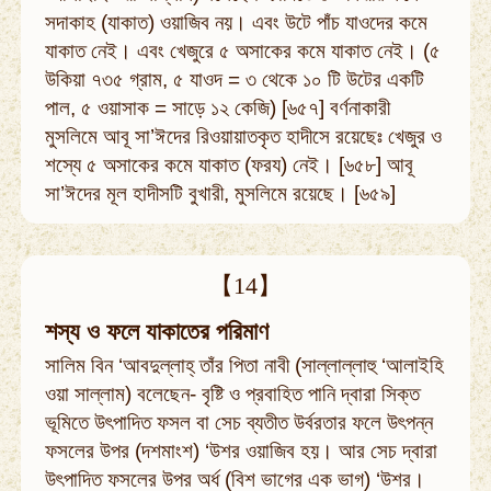
সদাকাহ (যাকাত) ওয়াজিব নয়। এবং উটে পাঁচ যাওদের কমে
যাকাত নেই। এবং খেজুরে ৫ অসাকের কমে যাকাত নেই। (৫
উকিয়া ৭৩৫ গ্রাম, ৫ যাওদ = ৩ থেকে ১০ টি উটের একটি
পাল, ৫ ওয়াসাক = সাড়ে ১২ কেজি) [৬৫৭] বর্ণনাকারী
মুসলিমে আবূ সা’ঈদের রিওয়ায়াতকৃত হাদীসে রয়েছেঃ খেজুর ও
শস্যে ৫ অসাকের কমে যাকাত (ফরয) নেই। [৬৫৮] আবূ
সা’ঈদের মূল হাদীসটি বুখারী, মুসলিমে রয়েছে। [৬৫৯]
【14】
শস্য ও ফলে যাকাতের পরিমাণ
সালিম বিন ‘আবদুল্লাহ্ তাঁর পিতা নাবী (সাল্লাল্লাহু ‘আলাইহি
ওয়া সাল্লাম) বলেছেন- বৃষ্টি ও প্রবাহিত পানি দ্বারা সিক্ত
ভূমিতে উৎপাদিত ফসল বা সেচ ব্যতীত উর্বরতার ফলে উৎপন্ন
ফসলের উপর (দশমাংশ) ‘উশর ওয়াজিব হয়। আর সেচ দ্বারা
উৎপাদিত ফসলের উপর অর্ধ (বিশ ভাগের এক ভাগ) ‘উশর।