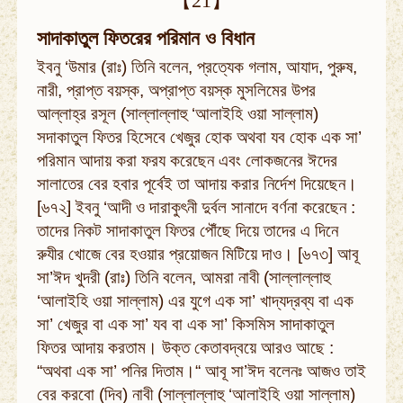
【21】
সাদাকাতুল ফিতরের পরিমান ও বিধান
ইবনু ‘উমার (রাঃ) তিনি বলেন, প্রত্যেক গলাম, আযাদ, পুরুষ,
নারী, প্রাপ্ত বয়স্ক, অপ্রাপ্ত বয়স্ক মুসলিমের উপর
আল্লাহ্‌র রসূল (সাল্লাল্লাহু ‘আলাইহি ওয়া সাল্লাম)
সদাকাতুল ফিতর হিসেবে খেজুর হোক অথবা যব হোক এক সা’
পরিমান আদায় করা ফরয করেছেন এবং লোকজনের ঈদের
সালাতের বের হবার পূর্বেই তা আদায় করার নির্দেশ দিয়েছেন।
[৬৭২] ইবনু ‘আদী ও দারাকুৎনী দুর্বল সানাদে বর্ণনা করেছেন :
তাদের নিকট সাদাকাতুল ফিতর পৌঁছে দিয়ে তাদের এ দিনে
রুযীর খোজে বের হওয়ার প্রয়োজন মিটিয়ে দাও। [৬৭৩] আবূ
সা’ঈদ খুদরী (রাঃ) তিনি বলেন, আমরা নাবী (সাল্লাল্লাহু
‘আলাইহি ওয়া সাল্লাম) এর যুগে এক সা’ খাদ্যদ্রব্য বা এক
সা’ খেজুর বা এক সা’ যব বা এক সা’ কিসমিস সাদাকাতুল
ফিতর আদায় করতাম। উক্ত কেতাবদ্বয়ে আরও আছে :
“অথবা এক সা’ পনির দিতাম।“ আবূ সা’ঈদ বলেনঃ আজও তাই
বের করবো (দিব) নাবী (সাল্লাল্লাহু ‘আলাইহি ওয়া সাল্লাম)