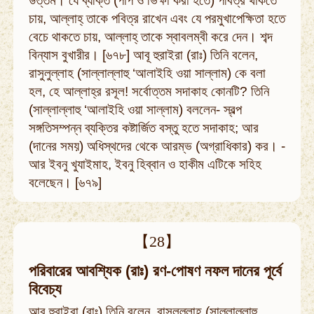
উত্তম। যে ব্যক্তি (পাপ ও ভিক্ষা করা হতে) পবিত্র থাকতে
চায়, আল্লাহ্‌ তাকে পবিত্র রাখেন এবং যে পরমুখাপেক্ষিতা হতে
বেচে থাকতে চায়, আল্লাহ্‌ তাকে স্বাবলম্বী করে দেন। শব্দ
বিন্যাস বুখারীর। [৬৭৮] আবূ হুরাইরা (রাঃ) তিনি বলেন,
রাসুলুল্লাহ (সাল্লাল্লাহু ‘আলাইহি ওয়া সাল্লাম) কে বলা
হল, হে আল্লাহ্‌র রসূল! সর্বোত্তম সদাকাহ কোনটি? তিনি
(সাল্লাল্লাহু ‘আলাইহি ওয়া সাল্লাম) বললেন- স্বল্প
সঙ্গতিসম্পন্ন ব্যক্তির কষ্টার্জিত বস্তু হতে সদাকাহ; আর
(দানের সময়) অধিস্থদের থেকে আরম্ভ (অগ্রাধিকার) কর। -
আর ইবনু খুযাইমাহ, ইবনু হিব্বান ও হাকীম এটিকে সহিহ
বলেছেন। [৬৭৯]
【28】
পরিবারের আবশ্যিক (রাঃ) রণ-পোষণ নফল দানের পূর্বে
বিবেচ্য
আবূ হুরাইরা (রাঃ) তিনি বলেন, রাসুলুল্লাহ (সাল্লাল্লাহু