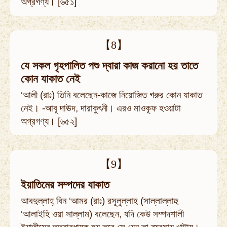
অগ্রগণ্য। [৬৫১]
【8】
যে সকল গৃহপালিত পশু দ্বারা কাজ করানো হয় তাতে
কোন যাকাত নেই
‘আলী (রাঃ) তিনি বলেছেন-কাজে নিয়োজিত গরুর কোন যাকাত
নেই। -আবূ দাঊদ, দারাকুৎনী। এরও মাওকূফ হওয়াটা
অগ্রগণ্য। [৬৫২]
【9】
ইয়াতিমের সম্পদের যাকাত
আবদুল্লাহ্ বিন ‘আমর (রাঃ) রসূলুল্লাহ (সাল্লাল্লাহু
‘আলাইহি ওয়া সাল্লাম) বলেছেন, যদি কেউ সম্পদশালী