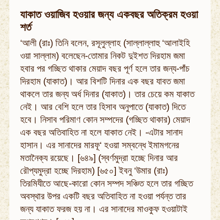
যাকাত ওয়াজিব হওয়ার জন্য একবছর অতিক্রম হওয়া
শর্ত
‘আলী (রাঃ) তিনি বলেন, রসূলুল্লাহ (সাল্লাল্লাহু ‘আলাইহি
ওয়া সাল্লাম) বলেছেন-তোমার নিকট দুইশত দিরহাম জমা
হবার পর গচ্ছিত থাকার মেয়াদ বছর পূর্ণ হলে তার জন্য-পাঁচ
দিরহাম (যাকাত)। আর বিশটি দিনার এক বছর যাবত জমা
থাকলে তার জন্য অর্ধ দিনার (যাকাত)। তার চেয়ে কম যাকাত
নেই। আর বেশি হলে তার হিসাব অনুপাতে (যাকাত) দিতে
হবে। নিসাব পরিমাণ কোন সম্পদের (গচ্ছিত থাকার) মেয়াদ
এক বছর অতিবাহিত না হলে যাকাত নেই। -এটার সানাদ
হাসান। এর সানাদের মারফূ‘ হওয়া সম্বন্ধে ইমামগনের
মতানৈক্য রয়েছে। [৬৪৯] (স্বর্ণমুদ্রা হচ্ছে দিনার আর
রৌপ্যমুদ্রা হচ্ছে দিরহাম) [৬৫০] ইবনু ‘উমার (রাঃ)
তিরমিযীতে আছে-কারো কোন সম্পদ সঞ্চিত হলে তার গচ্ছিত
অবস্থার উপর একটি বছর অতিবাহিত না হওয়া পর্যন্ত তার
জন্য যাকাত ফরজ হয় না। এর সানাদের মাওকুফ হওয়াটাই