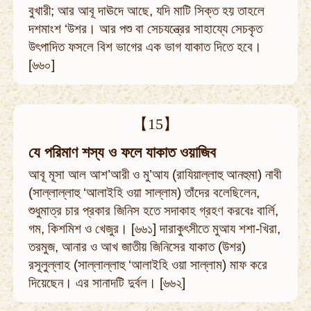
বুখারী; আর আবূ দাঊদে আছে, যদি মাটি সিক্ত হয় তাহলে
দশমাংশ ‘উশর। আর পশু বা সেচযন্ত্রের সাহায্যে সেচকৃত
উৎপাদিত ফসলে বিশ ভাগের এক ভাগ যাকাত দিতে হবে।
[৬৬০]
【15】
যে পরিমাণ শস্য ও ফলে যাকাত ওয়াজিব
আবূ মূসা আল আশ’আরী ও মু’আয (রাযিয়াল্লাহু আনহুমা) নাবী
(সাল্লাল্লাহু ‘আলাইহি ওয়া সাল্লাম) তাঁদের বলেছিলেন,
শুধুমাত্র চার প্রকার জিনিস হতে সদাকাহ গ্রহণ করবেঃ বার্লি,
গম, কিশমিশ ও খেজুর। [৬৬১] দারাকুৎসীতে মুআয শশা-খিরা,
তরমুজ, আনার ও আখ জাতীয় জিনিসের যাকাত (উশর)
রসূলুল্লাহ (সাল্লাল্লাহু ‘আলাইহি ওয়া সাল্লাম) মাফ করে
দিয়েছেন। এর সানাদটি দুর্বল। [৬৬২]