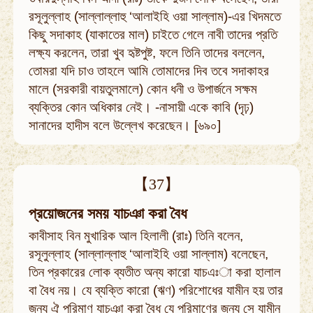
রসূলুল্লাহ (সাল্লাল্লাহু ‘আলাইহি ওয়া সাল্লাম)-এর খিদমতে
কিছু সদাকাহ (যাকাতের মাল) চাইতে গেলে নাবী তাদের প্রতি
লক্ষ্য করলেন, তারা খুব হৃষ্টপুষ্ট, ফলে তিনি তাদের বললেন,
তোমরা যদি চাও তাহলে আমি তোমাদের দিব তবে সদাকাহর
মালে (সরকারী বায়তুলমালে) কোন ধনী ও উপার্জনে সক্ষম
ব্যক্তির কোন অধিকার নেই। -নাসায়ী একে কাবি (দৃঢ়)
সানাদের হাদীস বলে উল্লেখ করেছেন। [৬৯০]
【37】
প্রয়োজনের সময় যাচঞা করা বৈধ
কাবীসাহ বিন মুখারিক আল হিলালী (রাঃ) তিনি বলেন,
রসূলুল্লাহ (সাল্লাল্লাহু ‘আলাইহি ওয়া সাল্লাম) বলেছেন,
তিন প্রকারের লোক ব্যতীত অন্য কারো যাচএঃা করা হালাল
বা বৈধ নয়। যে ব্যক্তি কারো (ঋণ) পরিশোধের যামীন হয় তার
জন্য ঐ পরিমাণ যাচঞা করা বৈধ যে পরিমাণের জন্য সে যামীন