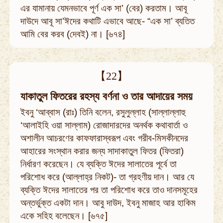
এর যামানায় যেমনভাবে পূর্ণ এক সা’ (বের) করতাম। আবূ
দাউদে আবূ সা’ঈদের কথাটি এভাবে আছে- “এক সা’ ব্যতিত
আমি বের করব (দেবই) না। [৬৭৪]
【22】
যাকাতুল ফিতরের রহস্য বর্ণনা ও তার আদায়ের সময়
ইবনু ‘আব্বাস (রাঃ) তিনি বলেন, রসুলুল্লাহ (সাল্লাল্লাহু
‘আলাইহি ওয়া সাল্লাম) রোজাদারদের অনর্থক কথাবার্তা ও
অশালীন আচরণের কাফফারাস্বরূপ এবং গরীব-মিসকীনদের
আহারের সংস্থান করার জন্য সাদাকাতুল ফিতর (ফিতরা)
নির্ধারণ করেছেন। যে ব্যক্তি ঈদের সালাতের পূর্বে তা
পরিশোধ করে (আল্লাহ্‌র নিকট)- তা গ্রহণীয় দান। আর যে
ব্যক্তি ঈদের সালাতের পর তা পরিশোধ করে তাও দানসমূহের
অন্তর্ভুক্ত একটা দান। আবু দাউদ, ইবনু মাজাহ আর হাকিম
একে সহিহ বলেছেন। [৬৭৫]