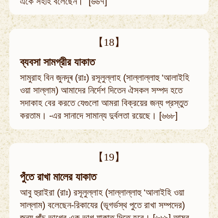
একে সহীহ বলেছেন।” [৬৬৭]
【18】
ব্যবসা সামগ্রীর যাকাত
সামুরাহ বিন জুনদূৰ (রাঃ) রসূলুল্লাহ (সাল্লাল্লাহু ‘আলাইহি
ওয়া সাল্লাম) আমাদের নির্দেশ দিতেন ঐসকল সম্পদ হতে
সদাকাহ বের করতে যেগুলো আমরা বিক্রয়ের জন্য প্রস্তুত
করতাম। -এর সানাদে সামান্য দুর্বলতা রয়েছে। [৬৬৮]
【19】
পুঁতে রাখা মালের যাকাত
আবু হুরাইরা (রাঃ) রসূলুল্লাহ (সাল্লাল্লাহু ‘আলাইহি ওয়া
সাল্লাম) বলেছেন-রিকাযের (ভূগর্ভস্থ পুতে রাখা সম্পদের)
জন্য পাঁচ ভাগের এক ভাগ যাকাত দিতে হবে। [৬৬৯] আমর