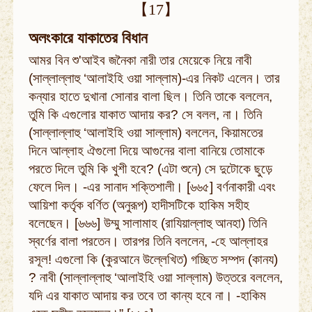
【17】
অলংকারে যাকাতের বিধান
আমর বিন শু'আইব জনৈকা নারী তার মেয়েকে নিয়ে নাবী
(সাল্লাল্লাহু ‘আলাইহি ওয়া সাল্লাম)-এর নিকট এলেন। তার
কন্যার হাতে দুখানা সোনার বালা ছিল। তিনি তাকে বললেন,
তুমি কি এগুলোর যাকাত আদায় কর? সে বলল, না। তিনি
(সাল্লাল্লাহু ‘আলাইহি ওয়া সাল্লাম) বললেন, কিয়ামতের
দিনে আল্লাহ ঐগুলো দিয়ে আগুনের বালা বানিয়ে তোমাকে
পরতে দিলে তুমি কি খুশী হবে? (এটা শুনে) সে দুটোকে ছুড়ে
ফেলে দিল। -এর সানাদ শক্তিশালী। [৬৬৫] বর্ণনাকারী এবং
আয়িশা কর্তৃক বর্ণিত (অনুরূপ) হাদীসটিকে হাকিম সহীহ
বলেছেন। [৬৬৬] উম্মু সালামাহ (রাযিয়াল্লাহু আনহা) তিনি
স্বর্ণের বালা পরতেন। তারপর তিনি বললেন, -হে আল্লাহর
রসূল! এগুলো কি (কুরআনে উল্লেখিত) গচ্ছিত সম্পদ (কানয)
? নাবী (সাল্লাল্লাহু ‘আলাইহি ওয়া সাল্লাম) উত্তরে বললেন,
যদি এর যাকাত আদায় কর তবে তা কান্য হবে না। -হাকিম