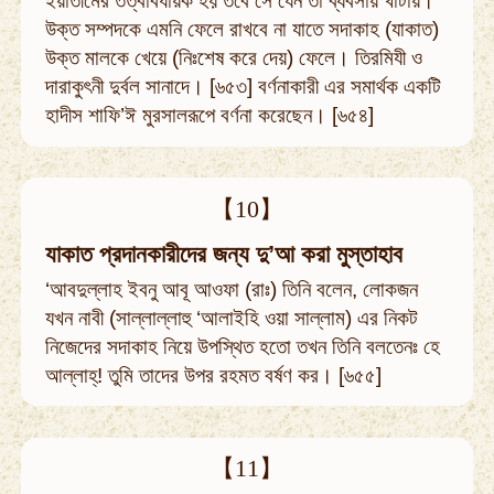
ইয়াতীমের তত্বাবধায়ক হয় তবে সে যেন তা ব্যবসায় খাটায়।
উক্ত সম্পদকে এমনি ফেলে রাখবে না যাতে সদাকাহ (যাকাত)
উক্ত মালকে খেয়ে (নিঃশেষ করে দেয়) ফেলে। তিরমিযী ও
দারাকুৎনী দুর্বল সানাদে। [৬৫৩] বর্ণনাকারী এর সমার্থক একটি
হাদীস শাফি’ঈ মুরসালরূপে বর্ণনা করেছেন। [৬৫৪]
【10】
যাকাত প্রদানকারীদের জন্য দু’আ করা মুস্তাহাব
‘আবদুল্লাহ ইবনু আবূ আওফা (রাঃ) তিনি বলেন, লোকজন
যখন নাবী (সাল্লাল্লাহু ‘আলাইহি ওয়া সাল্লাম) এর নিকট
নিজেদের সদাকাহ নিয়ে উপস্থিত হতো তখন তিনি বলতেনঃ হে
আল্লাহ্‌! তুমি তাদের উপর রহমত বর্ষণ কর। [৬৫৫]
【11】