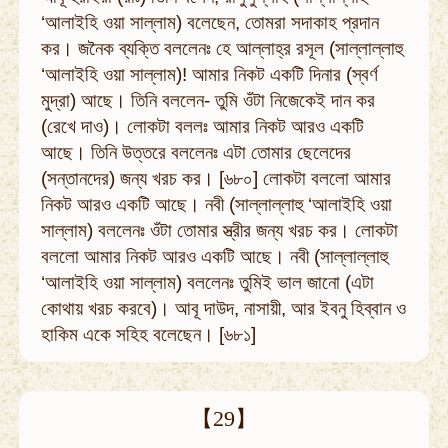
‘আলাইহি ওয়া সাল্লাম) বলেছেন, তোমরা সদাকাহ প্রদান
কর। জনৈক ব্যক্তি বললেনঃ হে আল্লাহ্‌র রসূল (সাল্লাল্লাহু
‘আলাইহি ওয়া সাল্লাম)! আমার নিকট একটি দিনার (স্বর্ণ
মুদ্রা) আছে। তিনি বললেন- তুমি ওঁটা নিজেকেই দান কর
(রেখে দাও)। লোকটা বললঃ আমার নিকট আরও একটি
আছে। তিনি উত্তরে বললেনঃ এটা তোমার ছেলেদের
(সন্তানদের) জন্য খরচ কর। [৬৮০] লোকটা বললো আমার
নিকট আরও একটি আছে। নবী (সাল্লাল্লাহু ‘আলাইহি ওয়া
সাল্লাম) বললেনঃ ওঁটা তোমার স্ত্রীর জন্য খরচ কর। লোকটা
বললো আমার নিকট আরও একটি আছে। নবী (সাল্লাল্লাহু
‘আলাইহি ওয়া সাল্লাম) বললেনঃ তুমিই ভাল জানো (এটা
কোথায় খরচ করবে)। আবূ দাউদ, নাসায়ী, আর ইবনু হিব্বান ও
হাকিম একে সহিহ বলেছেন। [৬৮১]
【29】