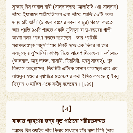
মু’আয্ বিন জাবাল নাবী (সাল্লাল্লাহু ‘আলাইহি ওয়া সাল্লাম)
তাঁকে ইয়ামানে পাঠিয়েছিলেন এবং তাঁকে প্রতি ৩০টি গরুর
জন্য ১টি তাবী’ (১ বছর বয়সের বকনা বাছুর) গ্রহণ করতে
আর প্রতি ৪০টি গরুতে একটি মুসিন্না বা দু-বছরের গাভী
অথবা বলদ গ্রহণ করতে বলেছেন। আর প্রতিটি
প্রাপ্তবয়স্ক অমুসলিমের নিকট হতে এক দিনার বা তার
সমমূল্যের মু’আফিরী কাপড় নিতে আদেশ দিয়েছেন। -পাঁচজনে
(আহমাদ, আবূ দাঊদ, নাসায়ী, তিরমিযী, ইবনু মাজাহ), শব্দ
বিন্যাস আহমাদের, তিরমিযী এটিকে হাসান বলেছেন এবং এর
মাওসুল হওয়ার ব্যাপারে মতভেদের কথা ইঙ্গিত করেছেন; ইবনু
হিব্বান ও হাকিম একে সহীহ্ বলেছেন। [৬৪৪]
【4】
যাকাত গ্রহণের জন্য দূত পাঠানো শরীয়তসম্মত
‘আমর বিন শুয়াইব তাঁর পিতার মাধ্যমে তাঁর দাদা তিনি (তার