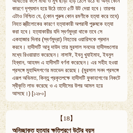
আঘাতের ফলে মাথা ও মুখ ছাড়া হাড় ঠেলে উঠে বা অন্য কোন
কারণে দৃশ্যমান হয়ে উঠে তাতে ৫টি উট দেয়া হবে। তারপর
এটাও নিশ্চিত যে, (কোন পুরুষ কোন রমণীকে হত্যা করে তবে)
নিহত স্ত্রীলোকের কারণে হত্যাকারী অপরাধী পুরুষকে হত্যা
করা হবে। হত্যাকারীর যদি স্বর্ণমুদ্রা থাকে তবে সে
একহাজার দিনার (স্বর্ণমুদ্রা) নিহতের ওয়ারিসকে প্রদান
করবে। হাদীসটি আবু দাউদ তার মুরসাল সনদের হাদীসগুলোর
মধ্যে রিওয়ায়াত করেছেন। নাসাঈ, ইবনু খুযাইমাহ, ইবনুল
হিব্বান, আহমদ এ হাদীসটি বর্ণনা করেছেন। এর সহীহ হওয়া
প্রসঙ্গে মুহাদ্দিসগণের মতভেদ রয়েছে। (মুরসাল সনদ প্রসঙ্গে
এরূপ অভিমত, কিন্তু প্রকৃতপক্ষে হাদীসটি ফুকাহাগণের নিকটে
স্বীকৃতি লাভ করেছে ও এ হাদীসের উপর আমল হয়ে
আসছে।) [১২৮০]
【18】
অনিচ্ছাকৃত হত্যার ক্ষতিপূরণে উটের বয়স