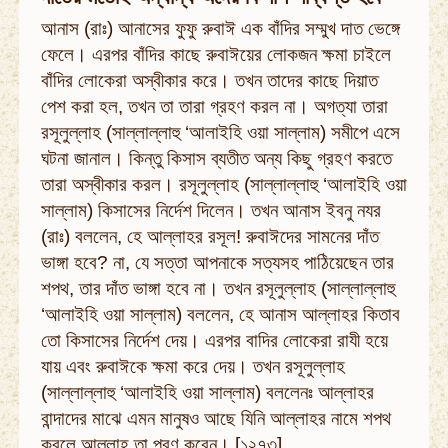
আনাস (রাঃ) আনাসের ফুফু রুবাঈ এক বাঁদির সম্মুখ দাত ভেঙ্গে
ফেলে। এরপর বাঁদির কাছে রুবাঈয়ের লোকজন ক্ষমা চাইলে
বাঁদির লোকেরা অস্বীকার করে। তখন তাদের কাছে দিয়াত
পেশ করা হল, তখন তা তারা গ্রহণ করল না। অগত্যা তারা
রসূলুল্লাহ (সাল্লাল্লাহু ‘আলাইহি ওয়া সাল্লাম) সমীপে এসে
ঘটনা জানাল। কিন্তু কিসাস ব্যতীত অন্য কিছু গ্রহণ করতে
তারা অস্বীকার করল। রসূলুল্লাহ (সাল্লাল্লাহু ‘আলাইহি ওয়া
সাল্লাম) কিসাসের নির্দেশ দিলেন। তখন আনাস ইবনু নযর
(রাঃ) বললেন, হে আল্লাহর রসূল! রুবাঈদের সামনের দাঁত
ভাঙ্গা হবে? না, যে সত্তা আপনাকে সত্যসহ পাঠিয়েছেন তার
শপথ, তার দাঁত ভাঙ্গা হবে না। তখন রসূলুল্লাহ (সাল্লাল্লাহু
‘আলাইহি ওয়া সাল্লাম) বললেন, হে আনাস আল্লাহর কিতাব
তো কিসাসের নির্দেশ দেয়। এরপর বাদির লোকেরা রাযী হয়ে
যায় এবং রুবাঈকে ক্ষমা করে দেয়। তখন রসূলুল্লাহ
(সাল্লাল্লাহু ‘আলাইহি ওয়া সাল্লাম) বললেনঃ আল্লাহর
বান্দাদের মাঝে এমন মানুষও আছে যিনি আল্লাহর নামে শপথ
করলে আল্লাহ তা পূরণ করেন। [১২৭৩]