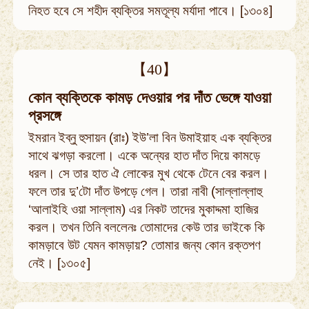
নিহত হবে সে শহীদ ব্যক্তির সমতূল্য মর্যাদা পাবে। [১৩০৪]
【40】
কোন ব্যক্তিকে কামড় দেওয়ার পর দাঁত ভেঙ্গে যাওয়া
প্রসঙ্গে
ইমরান ইব্‌নু হুসায়ন (রাঃ) ইউ’লা বিন উমাইয়াহ এক ব্যক্তির
সাথে ঝগড়া করলো। একে অন্যের হাত দাঁত দিয়ে কামড়ে
ধরল। সে তার হাত ঐ লোকের মুখ থেকে টেনে বের করল।
ফলে তার দু’টো দাঁত উপড়ে গেল। তারা নাবী (সাল্লাল্লাহু
‘আলাইহি ওয়া সাল্লাম) এর নিকট তাদের মুকাদ্দমা হাজির
করল। তখন তিনি বললেনঃ তোমাদের কেউ তার ভাইকে কি
কামড়াবে উট যেমন কামড়ায়? তোমার জন্য কোন রক্তপণ
নেই। [১৩০৫]