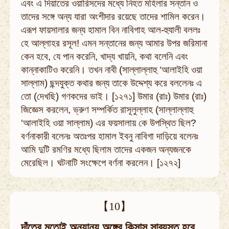
এবং এ দিয়াতের ওয়ারিসদের মধ্যে নিহত মহিলার সন্তান ও
তাদের সঙ্গে অন্য যারা অংশীদার রয়েছে তাদের শামিল করেন।
এরূপ ফায়সালার জন্য হামাল বিন নাবিগাহ আল-হুযালী বললঃ
হে আল্লাহর রসূল! এমন সন্তানের জন্য আমার উপর জরিমানা
কেন হবে, যে পান করেনি, খাদ্য খায়নি, কথা বলেনি এবং
কান্নাকাটিও করেনি। তখন নাবী (সাল্লাল্লাহু ‘আলাইহি ওয়া
সাল্লাম) ছন্দযুক্ত কথার জন্য তাকে উদ্দেশ্য করে বললেনঃ এ
তো (দেখছি) গণকদের ভাই। [১২৭১] উমার (রাঃ) উমার (রাঃ)
জিজ্ঞেস করলেন, ভ্রুণ সম্পর্কিত রাসূলুল্লাহ (সাল্লাল্লাহু
‘আলাইহি ওয়া সাল্লাম) এর ফয়সালায় কে উপস্থিত ছিল?
বর্ণনাকারী বলেনঃ অতঃপর হামাল ইবনু নাবিগা দাড়িয়ে বলেনঃ
আমি দুটি রমণির মধ্যে ছিলাম তাদের একজন অন্যজনকে
মেরেছিল। ঘটনাটি সংক্ষেপে বর্ণনা করলেন। [১২৭২]
【10】
দাঁতের মতোই অন্যান্য অঙ্গের কিসাস সাব্যস্ত হবে