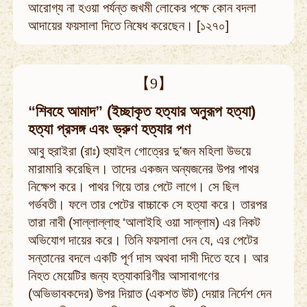
আরোগ্য না হওয়া পর্যন্ত জখমী লোকের পক্ষে কোন বদলা
আদায়ের ফয়সালা দিতে নিষেধ করেছেন। [১২৭০]
【9】
“শিবহে আমাদ” (ইচ্ছাকৃত হত্যার অনুরূপ হত্যা)
হত্যা প্রসঙ্গ এবং ভ্রুণ হত্যার পণ
আবু হুরাইরা (রাঃ) হুযাইল গোত্রের দু'জন মহিলা উভয়ে
মারামারি করেছিল। তাদের একজন অন্যজনের উপর পাথর
নিক্ষেপ করে। পাথর গিয়ে তার পেটে লাগে। সে ছিল
গর্ভবতী। ফলে তার পেটের বাচ্চাকে সে হত্যা করে। তারপর
তারা নাবী (সাল্লাল্লাহু ‘আলাইহি ওয়া সাল্লাম) এর নিকট
অভিযোগ দায়ের করে। তিনি ফয়সালা দেন যে, এর পেটের
সন্তানের বদলে একটি পূর্ণ দাস অথবা দাসী দিতে হবে। আর
নিহত মেয়েটির জন্য হত্যাকারিণীর আসাবাগণের
(অভিভাবকদের) উপর দিয়াত (একশত উট) দেয়ার নির্দেশ দেন