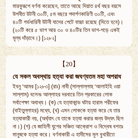
মারফুরূপে বর্ণনা করেছেন, তাতে আছে দিয়াত ৪র্থ বছর বয়সে
উপনীত উটনী ৩০টি, ৫ম বছরে পদার্পণকারিণী ৩০টি, এবং
৪০টি গর্ভধারিনী উটনী যাদের পেটে বাচ্চা রয়েছে (দিতে হবে)।
(২০টি করে ৫ ভাগ আর ৩০ ও ৪০টির তিন ভাগ-গড়ে একই
মূল্য দাঁড়াবে।) [১২৮২]
【20】
যে সকল অবস্থায় হত্যা করা জঘণ্যতম মহা অপরাধ
ইবনু ‘আমর [১২৮৩] (রাঃ) নাবী (সাল্লাল্লাহু ‘আলাইহি ওয়া
সাল্লাম) বলেনঃ আল্লাহর দরবারে তিন প্রকারের লোক
সর্বাপেক্ষা অবাধ্য। (ক) যে হত্যাকান্ড ঘটায় হারাম শরীফের
(বাইতুল্লাহর) মধ্যে, (খ) এমন লোককে হত্যা করে যে তার
হত্যাকারী নয়, (অর্থ্যাৎ যে তাকে হত্যা করার জন্য উদ্যৎ ছিল
না।) (গ) যে জাহিলী যুগের সঞ্চিত আক্রোশ ও বিদ্বেষ বশতঃ
মানুষকে হত্যা করে। বর্ণনাকারী এ হাদীসের মূল বুখারীতে