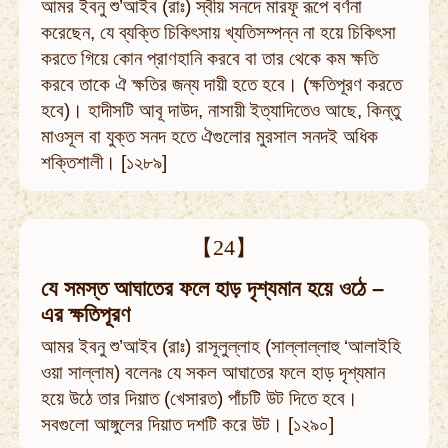
আমর ইবনু শু’আইব (রাঃ) স্বীয় সনদে মারফূ রূপে বর্ণনা
করেছেন, যে ব্যক্তি চিকিৎসায় খ্যতিসম্পন্ন না হয়ে চিকিৎসা
করতে গিয়ে কোন প্রাণহানি করবে বা তার থেকে কম ক্ষতি
করবে তাকে ঐ ক্ষতির জন্য দায়ী হতে হবে। (ক্ষতিপূরণ করতে
হবে)। হাদীসটি আবূ দাউদ, নাসায়ী ইত্যাদিতেও আছে, কিন্তু
মাওসূল বা যুক্ত সনদ হতে ঐগুলোর মুরসাল সনদই অধিক
শক্তিশালী। [১২৮৯]
【24】
যে সমস্ত আঘাতের ফলে হাড় দৃশ্যমান হয়ে ওঠে –
এর ক্ষতিপূরণ
আমর ইবনু শু’আইব (রাঃ) রাসূলুল্লাহ (সাল্লাল্লাহু ‘আলাইহি
ওয়া সাল্লাম) বলেনঃ যে সকল আঘাতের ফলে হাড় দৃশ্যমান
হয়ে উঠে তার দিয়াত (খেসারত) পাঁচটি উট দিতে হবে।
সবগুলো আঙ্গুলের দিয়াত দশটি করে উট। [১২৯০]