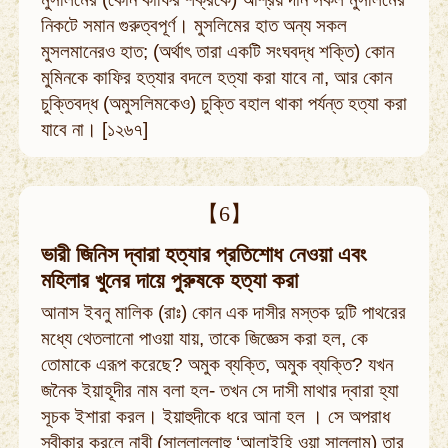
নিকটে সমান গুরুত্বপূর্ণ। মুসলিমের হাত অন্য সকল
মুসলমানেরও হাত; (অর্থাৎ তারা একটি সংঘবদ্ধ শক্তি) কোন
মুমিনকে কাফির হত্যার বদলে হত্যা করা যাবে না, আর কোন
চুক্তিবদ্ধ (অমুসলিমকেও) চুক্তি বহাল থাকা পর্যন্ত হত্যা করা
যাবে না। [১২৬৭]
【6】
ভারী জিনিস দ্বারা হত্যার প্রতিশোধ নেওয়া এবং
মহিলার খুনের দায়ে পুরুষকে হত্যা করা
আনাস ইবনু মালিক (রাঃ) কোন এক দাসীর মস্তক দুটি পাথরের
মধ্যে থেতলানো পাওয়া যায়, তাকে জিজ্ঞেস করা হল, কে
তোমাকে এরূপ করেছে? অমুক ব্যক্তি, অমুক ব্যক্তি? যখন
জনৈক ইয়াহূদীর নাম বলা হল- তখন সে দাসী মাথার দ্বারা হ্যা
সূচক ইশারা করল। ইয়াহুদীকে ধরে আনা হল । সে অপরাধ
স্বীকার করলে নাবী (সাল্লাল্লাহু ‘আলাইহি ওয়া সাল্লাম) তার