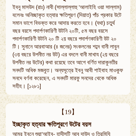
ইবনু মাসউদ (রাঃ) নাবী (সাল্লাল্লাহু ‘আলাইহি ওয়া সাল্লাম)
বলেনঃ অনিচ্ছাকৃত হত্যার ক্ষতিপূরণ (দিয়াত) পাঁচ প্রকার উটে
সমান ভাগে বিভক্ত করে আদায় করতে হবে। (যথা) চতুর্থ
বছর বয়সে পদার্পণকারিণী উটনি ২০টি, ৫ম বছর বয়সে
পদার্পণকারিণী উটনি ২০ টি ২য় বছরে পদার্পণকারিণী উট ২০
টি। সুনানে আরবাআর (৪ জনের) সংকলনের শব্দে বানী লাবুন
(৩য় বছরে উপনীত নর উট) এর বদলে বানী মাখায (২য় বছরে
উপনীত নর উটের) কথা রয়েছে তবে আগে বর্ণিত দারাকুনতীর
সনদটি অধিক মজবুত। অন্যসূত্রে ইবনু আবী শাইবাহ মাওকুফ
সনদে বর্ণনা করেছেন, এ সনদটি মারফু সনদের থেকে অধিক
সহীহ। [১২৮১]
【19】
ইচ্ছাকৃত হত্যার ক্ষতিপূরণে উটের বয়স
আমর ইবনে শুয়া‘আইব- হাদীসটি আবু দাউদ ও তিরমিযি