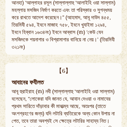
আনহা) ‘আল্লাহর রসূল (সাল্লাল্লাহু ‘আলাইহি ওয়া সাল্লাম)
মহল্লায় মসজিদ নির্মাণ করতে এবং তা পরিস্কার ও সুগন্ধময়
করে রাখতে আদেশ করেছেন।” (আহমাদ, আবূ দাউদ ৪৫৫,
তিরমিযী ৫৯৪, ইবনে মাজাহ ৭৫৮, ইবনে খুযাইমা ১২৯৪,
ইবনে হিব্বান ১৬৩৪নং) ইবনে আব্বাস (রাঃ) ‘কেউ যেন
মসজিদকে শয়নাগার ও বিশ্রামাগার বানিয়ে না নেয়।’ (তিরমিযী
৩২১নং)
【6】
আযানের ফযীলত
আবূ হুরাইরাহ (রাঃ) নবী (সাল্লাল্লাহু ‘আলাইহি ওয়া সাল্লাম)
বলেছেন, “লোকেরা যদি জানত যে, আযান দেওয়া ও নামাযের
প্রথম সারিতে দাঁড়াবার কী মাহাত্ম্য আছে, অতঃপর (তাতে
অংশগ্রহণের জন্য) যদি লটারি ব্যতিরেকে অন্য কোন উপায় না
পেত, তবে তারা অবশ্যই সে ক্ষেত্রে লটারির সাহায্য নিত।