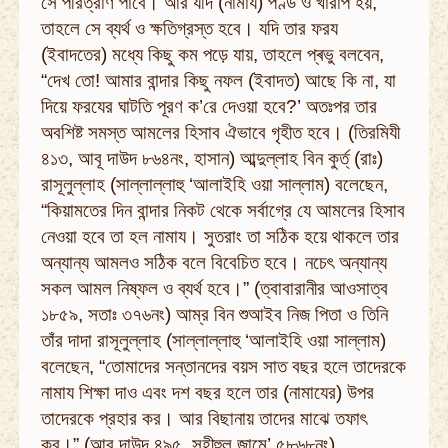
সে পরিত্রাণ পাবে। আর যদি (নামায) পণ্ড ও খারাপ হয়,
তাহলে সে ব্যর্থ ও ক্ষতিগ্রস্ত হবে। যদি তার ফরয
(ইবাদতের) মধ্যে কিছু কম পড়ে যায়, তাহলে প্ৰভু বলবেন,
“দেখ তো! আমার বান্দার কিছু নফল (ইবাদত) আছে কি না, যা
দিয়ে ফরযের ঘাটতি পূরণ ক’রে দেওয়া হবে?’ অতঃপর তার
অবশিষ্ট সমস্ত আমলের হিসাব ঐভাবে গৃহীত হবে। (তিরমিযী
৪১৩, আবূ দাউদ ৮৬৪নং, হাসান) আব্দুল্লাহ বিন কুর্ত্‌ (রাঃ)
রাসূলুল্লাহ (সাল্লাল্লাহু ‘আলাইহি ওয়া সাল্লাম) বলেছেন,
“কিয়ামতের দিন বান্দার নিকট থেকে সর্বাগ্রে যে আমলের হিসাব
নেওয়া হবে তা হল নামায। সুতরাং তা সঠিক হয়ে থাকলে তার
অন্যান্য আমলও সঠিক বলে বিবেচিত হবে। নচেৎ অন্যান্য
সকল আমল নিষ্ফল ও ব্যর্থ হবে।” (ত্বাবারানীর আওসাত্ব
১৮৫৯, সতাঃ ৩৭৬নং) আম্‌র বিন শুআইব নিজ পিতা ও তিনি
তাঁর দাদা রাসূলুল্লাহ (সাল্লাল্লাহু ‘আলাইহি ওয়া সাল্লাম)
বলেছেন, “তোমাদের সন্তানদের বয়স সাত বছর হলে তাদেরকে
নামায শিক্ষা দাও এবং দশ বছর হলে তার (নামাযের) উপর
তাদেরকে প্রহার কর। আর বিছানায় তাদের মাঝে তফাৎ
কর।” (আবূ দাউদ ৪৯৫, সহীহুল জামে’ ৫৮৬৮নং)