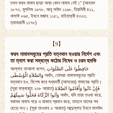
তখন ফরয নামায ছাড়া অন্য কোন নামায নেই।” (আহমদ
১৮৭৩, মুসলিম ১৬৭৮, আবূ দাউদ ১২৬৮, তিরমিযী ৪২১,
নাসাঈ ৮৬৫, ইবনে মজাহ ১১৫১, বাইহাক্বী ৪৩২৩,
ত্বাবারানী ১১৭৮)
【9】
ফরয নামাযসমূহের প্রতি যত্নবান হওয়ার নির্দেশ এবং
তা ত্যাগ করা সম্বন্ধে কঠোর নিষেধ ও চরম হুমকি
আল্লাহ তাআলা বলেন, حَافِظُوا عَلَى الصَّلَوَاتِ
وَالصَّلاَةِ الْوُسْطَى অর্থাৎ, তোমরা নামাযসমূহের প্রতি
যত্নবান হও, বিশেষ করে মধ্যবর্তী (আসরের) নামাযের প্রতি।
(সূরা বাক্বারাহ ২৩৮ আয়াত) فَإِنْ تَابُوا وَأَقَامُوا الصَّلاةَ
وَآتَوا الزَّكَاةَ فَخَلُّوا سَبِيلَهُمْ অর্থাৎ, যদি তারা তওবা করে,
যথাযথ নামায পড়ে ও যাকাত প্রদান করে, তাহলে তাদের পথ
ছেড়ে দাও। (সূরা তাওবাহ ৫ আয়াত) আব্দুল্লাহ ইবনে মাসউদ