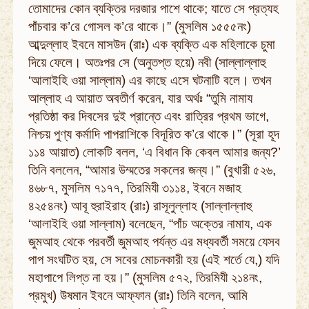
তোমাদের কোন ব্যক্তির দরজার পাশে থাকে; যাতে সে প্রত্যহ
পাঁচবার ক’রে গোসল ক’রে থাকে।” (মুসলিম ১৫৫৫নং)
আব্দুল্লাহ ইবনে মাসউদ (রাঃ) এক ব্যক্তি এক মহিলাকে চুমা
দিয়ে ফেলে। অতঃপর সে (অনুতপ্ত হয়ে) নবী (সাল্লাল্লাহু
‘আলাইহি ওয়া সাল্লাম) এর কাছে এসে ঘটনাটি বলে। তখন
আল্লাহ এ আয়াত অবতীর্ণ করেন, যার অর্থঃ “তুমি নামায
প্রতিষ্ঠা কর দিবসের দুই প্রান্তে এবং রাত্রির প্রথম ভাগে,
নিশ্চয় পুণ্য কর্মাদি পাপরাশিকে বিদূরিত ক’রে থাকে।” (সূরা হূদ
১১৪ আয়াত) লোকটি বলল, ‘এ বিধান কি কেবল আমার জন্য?’
তিনি বললেন, “আমার উম্মতের সকলের জন্য।” (বুখারী ৫২৬,
৪৬৮৭, মুসলিম ৭১৭৭, তিরমিযী ৩১১৪, ইবনে মজাহ
৪২৫৪নং) আবূ হুরাইরাহ (রাঃ) রাসূলুল্লাহ (সাল্লাল্লাহু
‘আলাইহি ওয়া সাল্লাম) বলেছেন, “পাঁচ অক্তের নামায, এক
জুমআহ থেকে পরবর্তী জুমআহ পর্যন্ত এর মধ্যবর্তী সময়ে যেসব
পাপ সংঘটিত হয়, সে সবের মোচনকারী হয় (এই শর্তে যে,) যদি
মহাপাপে লিপ্ত না হয়।” (মুসলিম ৫৭২, তিরমিযী ২১৪নং,
প্রমুখ) উষমান ইবনে আফ্‌ফান (রাঃ) তিনি বলেন, আমি