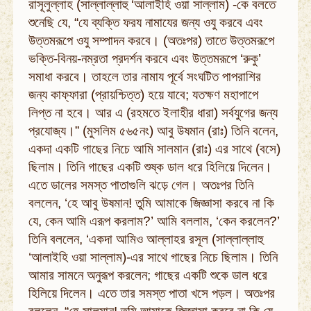
রাসূলুল্লাহ (সাল্লাল্লাহু ‘আলাইহি ওয়া সাল্লাম) -কে বলতে
শুনেছি যে, “যে ব্যক্তি ফরয নামাযের জন্য ওযু করবে এবং
উত্তমরূপে ওযু সম্পাদন করবে। (অতঃপর) তাতে উত্তমরূপে
ভক্তি-বিনয়-নম্রতা প্রদর্শন করবে এবং উত্তমরূপে ‘রুকু’
সমাধা করবে। তাহলে তার নামায পূর্বে সংঘটিত পাপরাশির
জন্য কাফ্‌ফারা (প্রায়শ্চিত্ত) হয়ে যাবে; যতক্ষণ মহাপাপে
লিপ্ত না হবে। আর এ (রহমতে ইলাহীর ধারা) সর্বযুগের জন্য
প্রযোজ্য।” (মুসলিম ৫৬৫নং) আবু উষমান (রাঃ) তিনি বলেন,
একদা একটি গাছের নিচে আমি সালমান (রাঃ) এর সাথে (বসে)
ছিলাম। তিনি গাছের একটি শুষ্ক ডাল ধরে হিলিয়ে দিলেন।
এতে ডালের সমস্ত পাতাগুলি ঝড়ে গেল। অতঃপর তিনি
বললেন, ‘হে আবু উষমান! তুমি আমাকে জিজ্ঞাসা করবে না কি
যে, কেন আমি এরূপ করলাম?’ আমি বললাম, ‘কেন করলেন?’
তিনি বললেন, ‘একদা আমিও আল্লাহর রসূল (সাল্লাল্লাহু
‘আলাইহি ওয়া সাল্লাম)-এর সাথে গাছের নিচে ছিলাম। তিনি
আমার সামনে অনুরূপ করলেন; গাছের একটি শুকে ডাল ধরে
হিলিয়ে দিলেন। এতে তার সমস্ত পাতা খসে পড়ল। অতঃপর