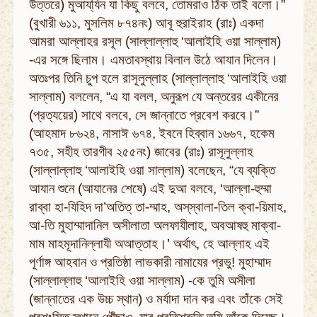
উত্তরে) মুআয্‌যিন যা কিছু বলবে, তোমরাও ঠিক তাই বলো।”
(বুখারী ৬১১, মুসলিম ৮৭৪নং) আবূ হুরাইরাহ (রাঃ) একদা
আমরা আল্লাহর রসূল (সাল্লাল্লাহু ‘আলাইহি ওয়া সাল্লাম)
-এর সঙ্গে ছিলাম। এমতাবস্থায় বিলাল উঠে আযান দিলেন।
অতঃপর তিনি চুপ হলে রাসূলুল্লাহ (সাল্লাল্লাহু ‘আলাইহি ওয়া
সাল্লাম) বললেন, “এ যা বলল, অনুরূপ যে অন্তরের একীনের
(প্রত্যয়ের) সাথে বলবে, সে জান্নাতে প্রবেশ করবে।”
(আহমাদ ৮৬২৪, নাসাঈ ৬৭৪, ইবনে হিব্বান ১৬৬৭, হকেম
৭৩৫, সহীহ তারগীব ২৫৫নং) জাবের (রাঃ) রাসূলুল্লাহ
(সাল্লাল্লাহু ‘আলাইহি ওয়া সাল্লাম) বলেছেন, “যে ব্যক্তি
আযান শুনে (আযানের শেষে) এই দুআ বলবে, ‘আল্লা-হুম্মা
রাব্বা হা-যিহিদ দা’অতিত্‌ তা-ম্মাহ, অস্‌স্বালা-তিল ক্বা-য়িমাহ,
আ-তি মুহাম্মাদানিল অসীলাতা অলফাযীলাহ, অবআষহু মাক্বা-
মাম মাহমূদানিল্লাযী অআত্তাহ।’ অর্থাৎ, হে আল্লাহ এই
পূর্ণাঙ্গ আহবান ও প্রতিষ্ঠা লাভকারী নামাযের প্রভু! মুহাম্মাদ
(সাল্লাল্লাহু ‘আলাইহি ওয়া সাল্লাম) -কে তুমি অসীলা
(জান্নাতের এক উচ্চ স্থান) ও মর্যাদা দান কর এবং তাঁকে সেই