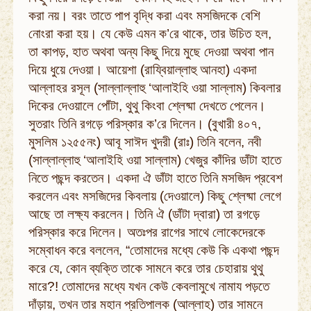
করা নয়। বরং তাতে পাপ বৃদ্ধি করা এবং মসজিদকে বেশি
নোংরা করা হয়। যে কেউ এমন ক’রে থাকে, তার উচিত হল,
তা কাপড়, হাত অথবা অন্য কিছু দিয়ে মুছে দেওয়া অথবা পান
দিয়ে ধুয়ে দেওয়া। আয়েশা (রায্বিয়াল্লাহু আনহা) একদা
আল্লাহর রসূল (সাল্লাল্লাহু ‘আলাইহি ওয়া সাল্লাম) কিবলার
দিকের দেওয়ালে পোঁটা, থুথু কিংবা শ্লেষ্মা দেখতে পেলেন।
সুতরাং তিনি রগড়ে পরিস্কার ক’রে দিলেন। (বুখারী ৪০৭,
মুসলিম ১২৫৫নং) আবূ সাঈদ খুদরী (রাঃ) তিনি বলেন, নবী
(সাল্লাল্লাহু ‘আলাইহি ওয়া সাল্লাম) খেজুর কাঁদির ডাঁটা হাতে
নিতে পছন্দ করতেন। একদা ঐ ডাঁটা হাতে তিনি মসজিদ প্রবেশ
করলেন এবং মসজিদের কিবলায় (দেওয়ালে) কিছু শ্লেষ্মা লেগে
আছে তা লক্ষ্য করলেন। তিনি ঐ (ডাঁটা দ্বারা) তা রগড়ে
পরিস্কার করে দিলেন। অতঃপর রাগের সাথে লোকেদেরকে
সম্বোধন করে বললেন, “তোমাদের মধ্যে কেউ কি একথা পছন্দ
করে যে, কোন ব্যক্তি তাকে সামনে করে তার চেহারায় থুথু
মারে?! তোমাদের মধ্যে যখন কেউ কেবলামুখে নামায পড়তে
দাঁড়ায়, তখন তার মহান প্রতিপালক (আল্লাহ) তার সামনে