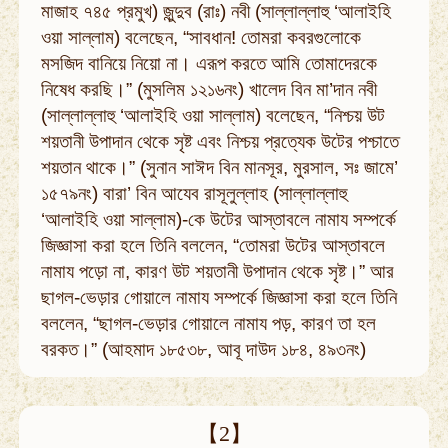
মাজাহ ৭৪৫ প্রমুখ) জুন্দুব (রাঃ) নবী (সাল্লাল্লাহু ‘আলাইহি
ওয়া সাল্লাম) বলেছেন, “সাবধান! তোমরা কবরগুলোকে
মসজিদ বানিয়ে নিয়ো না। এরূপ করতে আমি তোমাদেরকে
নিষেধ করছি।” (মুসলিম ১২১৬নং) খালেদ বিন মা’দান নবী
(সাল্লাল্লাহু ‘আলাইহি ওয়া সাল্লাম) বলেছেন, “নিশ্চয় উট
শয়তানী উপাদান থেকে সৃষ্ট এবং নিশ্চয় প্রত্যেক উটের পশ্চাতে
শয়তান থাকে।” (সুনান সাঈদ বিন মানসূর, মুরসাল, সঃ জামে’
১৫৭৯নং) বারা’ বিন আযেব রাসূলুল্লাহ (সাল্লাল্লাহু
‘আলাইহি ওয়া সাল্লাম)-কে উটের আস্তাবলে নামায সম্পর্কে
জিজ্ঞাসা করা হলে তিনি বললেন, “তোমরা উটের আস্তাবলে
নামায পড়ো না, কারণ উট শয়তানী উপাদান থেকে সৃষ্ট।” আর
ছাগল-ভেড়ার গোয়ালে নামায সম্পর্কে জিজ্ঞাসা করা হলে তিনি
বললেন, “ছাগল-ভেড়ার গোয়ালে নামায পড়, কারণ তা হল
বরকত।” (আহমাদ ১৮৫৩৮, আবূ দাউদ ১৮৪, ৪৯৩নং)
【2】