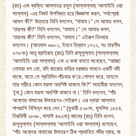
(রাঃ) এক ব্যক্তি আল্লাহর রসূল (সাল্লাল্লাহু ‘আলাইহি ওয়া
সাল্লাম) -এর নিকট উপস্থিত হয়ে জিজ্ঞাসা করল, ‘সর্বশ্রেষ্ঠ
আমল কী?’ উত্তরে তিনি বললেন, “নামায।” সে আবার বলল,
‘তারপর কী?’ তিনি বললেন, “নামায।” সে আবার বলল,
‘তারপর কী?’ তিনি বললেন, “নামায।” এইরূপ তিনবার
বললেন। (আহমাদ ৬৬০২, ইবনে হিব্বান ১৭২২, সঃ তারগীব
৩৭৮নং) আবূ হুরাইরাহ (রাঃ) তিনি রাসূলুল্লাহ (সাল্লাল্লাহু
‘আলাইহি ওয়া সাল্লাম) -কে এ কথা বলতে শুনেছেন, “আচ্ছা
তোমরা বল তো, যদি কারোর বাড়ির দরজার সামনে একটি নদী
থাকে, যাতে সে প্রতিদিন পাঁচবার ক’রে গোসল করে, তাহলে
তার শরীরে কোন ময়লা অবশিষ্ট থাকবে কি?” সাহাবীরা বললেন,
‘(না,) কোন ময়লা অবশিষ্ট থাকবে না।’ তিনি বললেন, “পাঁচ
অক্তের নামাযের উদাহরণও সেইরূপ। এর দ্বারা আল্লাহ
পাপরাশি নিশ্চিহ্ন করে দেন।” (বুখারী ৫২৮নং, মুসলিম ১৫৫৪,
তিরমিযী ২৮৬৮, নাসাঈ ৪৬২নং) জাবের (রাঃ) তিনি বলেন,
রাসূলুল্লাহ (সাল্লাল্লাহু ‘আলাইহি ওয়া সাল্লাম) বলেছেন,
“পাঁচ অক্তের নামাযের উদাহরণ ঠিক প্রবাহিত নদীর ন্যায়, যা