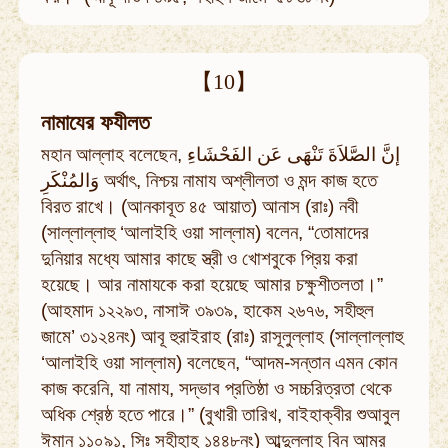
【10】
নামাযের ফযীলত
মহান আল্লাহ বলেছেন, إنَّ الصَّلاَةَ تَنْهَى عَن الفَحْشَاءِ
وَالمُنْكَرِ অর্থাৎ, নিশ্চয় নামায অশ্লীলতা ও মন্দ কাজ হতে
বিরত রাখে। (আনকাবূত ৪৫ আয়াত) আনাস (রাঃ) নবী
(সাল্লাল্লাহু ‘আলাইহি ওয়া সাল্লাম) বলেন, “তোমাদের
দুনিয়ার মধ্যে আমার কাছে স্ত্রী ও খোশবুকে প্রিয় করা
হয়েছে। আর নামাযকে করা হয়েছে আমার চক্ষুশীতলতা।”
(আহমাদ ১২২৯৩, নাসাঈ ৩৯৩৯, হাকেম ২৬৭৬, সহীহুল
জামে’ ৩১২৪নং) আবূ হুরাইরাহ (রাঃ) রাসূলুল্লাহ (সাল্লাল্লাহু
‘আলাইহি ওয়া সাল্লাম) বলেছেন, “আদম-সন্তান এমন কোন
কাজ করেনি, যা নামায, সদ্ভাব প্রতিষ্ঠা ও সচ্চরিত্রতা থেকে
অধিক শ্রেষ্ঠ হতে পারে।” (বুখারী তারিখ, বাইহাক্বীর শুআবুল
ঈমান ১১০৯১, সিঃ সহীহাহ ১৪৪৮নং) আব্দুল্লাহ বিন আম্‌র