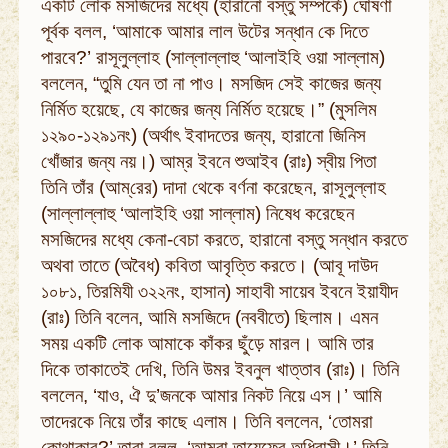
একটি লোক মসজিদের মধ্যে (হারানো বস্তু সম্পর্কে) ঘোষণা
পূর্বক বলল, ‘আমাকে আমার লাল উটের সন্ধান কে দিতে
পারবে?’ রাসূলুল্লাহ (সাল্লাল্লাহু ‘আলাইহি ওয়া সাল্লাম)
বললেন, “তুমি যেন তা না পাও। মসজিদ সেই কাজের জন্য
নির্মিত হয়েছে, যে কাজের জন্য নির্মিত হয়েছে।” (মুসলিম
১২৯০-১২৯১নং) (অর্থাৎ ইবাদতের জন্য, হারানো জিনিস
খোঁজার জন্য নয়।) আম্‌র ইবনে শুআইব (রাঃ) স্বীয় পিতা
তিনি তাঁর (আম্‌রের) দাদা থেকে বর্ণনা করেছেন, রাসূলুল্লাহ
(সাল্লাল্লাহু ‘আলাইহি ওয়া সাল্লাম) নিষেধ করেছেন
মসজিদের মধ্যে কেনা-বেচা করতে, হারানো বস্তু সন্ধান করতে
অথবা তাতে (অবৈধ) কবিতা আবৃত্তি করতে। (আবূ দাউদ
১০৮১, তিরমিযী ৩২২নং, হাসান) সাহাবী সায়েব ইবনে ইয়াযীদ
(রাঃ) তিনি বলেন, আমি মসজিদে (নববীতে) ছিলাম। এমন
সময় একটি লোক আমাকে কাঁকর ছুঁড়ে মারল। আমি তার
দিকে তাকাতেই দেখি, তিনি উমর ইবনুল খাত্তাব (রাঃ)। তিনি
বললেন, ‘যাও, ঐ দু’জনকে আমার নিকট নিয়ে এস।’ আমি
তাদেরকে নিয়ে তাঁর কাছে এলাম। তিনি বললেন, ‘তোমরা
কোথাকার?’ তারা বলল, ‘আমরা তায়েফের অধিবাসী।’ তিনি