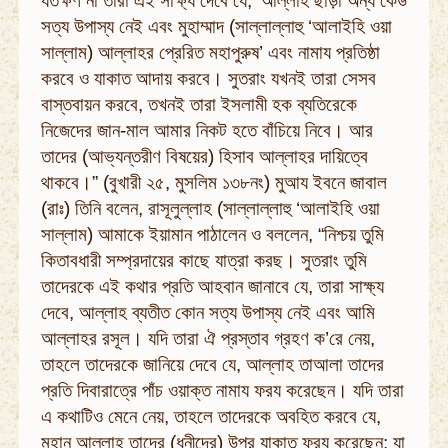
যতক্ষণ না তারা এই সাক্ষ্য দেবে যে, ‘আল্লাহ ছাড়া অন্য কেউ
সত্য উপাস্য নেই এবং মুহাম্মাদ (সাল্লাল্লাহু ‘আলাইহি ওয়া
সাল্লাম) আল্লাহর প্রেরিত মহাপুরুষ’ এবং নামায প্রতিষ্ঠা
করবে ও যাকাত আদায় করবে। সুতরাং যখনই তারা সেসব
বাস্তবায়ন করবে, তখনই তারা ইসলামী হক ব্যতিরেকে
নিজেদের জান-মাল আমার নিকট হতে বাঁচিয়ে নিবে। আর
তাদের (আভ্যন্তরীণ বিষয়ের) হিসাব আল্লাহর দায়িত্বে
থাকবে।” (বুখারী ২৫, মুসলিম ১৩৮নং) মুআয ইবনে জাবাল
(রাঃ) তিনি বলেন, রাসূলুল্লাহ (সাল্লাল্লাহু ‘আলাইহি ওয়া
সাল্লাম) আমাকে ইয়ামান পাঠালেন ও বললেন, “নিশ্চয় তুমি
কিতাবধারী সম্প্রদায়ের কাছে যাত্রা করছ। সুতরাং তুমি
তাদেরকে এই কথার প্রতি আহবান জানাবে যে, তারা সাক্ষ্য
দেবে, আল্লাহ ব্যতীত কোন সত্য উপাস্য নেই এবং আমি
আল্লাহর রসূল। যদি তারা ঐ প্রস্তাব গ্রহণ ক’রে নেয়,
তাহলে তাদেরকে জানিয়ে দেবে যে, আল্লাহ তাআলা তাদের
প্রতি দিবারাত্রে পাঁচ ওয়াক্ত নামায ফরয করেছেন। যদি তারা
এ কথাটিও মেনে নেয়, তাহলে তাদেরকে অবহিত করবে যে,
মহান আল্লাহ তাদের (ধনীদের) উপর যাকাত ফরয করেছেন; যা