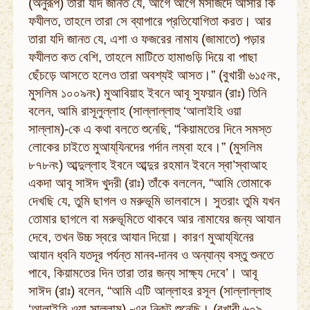
(অনুরূপ) তারা যদি জানত যে, আগে আগে মসজিদে আসার কি
ফযীলত, তাহলে তারা সে ব্যাপারে প্রতিযোগিতা করত। আর
তারা যদি জানত যে, এশা ও ফজরের নামায (জামাতে) পড়ার
ফযীলত কত বেশি, তাহলে মাটিতে হামাগুড়ি দিয়ে বা পাছা
ছেঁচড়ে আসতে হলেও তারা অবশ্যই আসত।” (বুখারী ৬১৫নং,
মুসলিম ১০০৯নং) মুআবিয়াহ ইবনে আবূ সুফয়ান (রাঃ) তিনি
বলেন, আমি রাসূলুল্লাহ (সাল্লাল্লাহু ‘আলাইহি ওয়া
সাল্লাম)-কে এ কথা বলতে শুনেছি, “কিয়ামতের দিনে সমস্ত
লোকের চাইতে মুআয্‌যিনদের গর্দান লম্বা হবে।” (মুসলিম
৮৭৮নং) আব্দুল্লাহ ইবনে আব্দুর রহমান ইবনে স্বা’স্বাআহ
একদা আবূ সাঈদ খুদরী (রাঃ) তাঁকে বললেন, “আমি তোমাকে
দেখছি যে, তুমি ছাগল ও মরুভূমি ভালবাসে। সুতরাং তুমি যখন
তোমার ছাগলে বা মরুভূমিতে থাকবে আর নামাযের জন্য আযান
দেবে, তখন উচ্চ স্বরে আযান দিয়ো। কারণ মুআয্‌যিনের
আযান ধ্বনি যতদূর পর্যন্ত মানব-দানব ও অন্যান্য বস্তু শুনতে
পাবে, কিয়ামতের দিন তারা তার জন্য সাক্ষ্য দেবে’। আবূ
সাঈদ (রাঃ) বলেন, “আমি এটি আল্লাহর রসূল (সাল্লাল্লাহু
‘আলাইহি ওয়া সাল্লাম) -এর নিকট শুনেছি। (বুখারী ৬০৯,