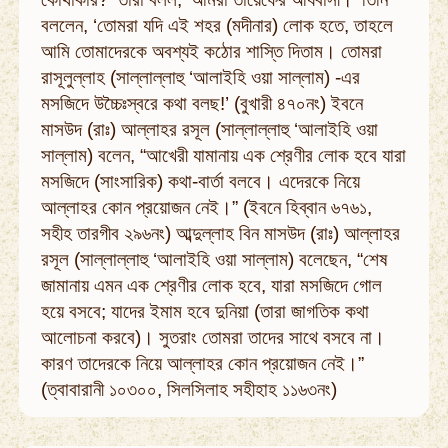
বললেন, ‘তোমরা যদি এই শহর (মদীনার) লোক হতে, তাহলে
আমি তোমাদেরকে অবশ্যই কঠোর শাস্তি দিতাম। তোমরা
রাসূলুল্লাহ (সাল্লাল্লাহু ‘আলাইহি ওয়া সাল্লাম) -এর
মসজিদে উচ্চৈঃস্বরে কথা বলছ!’ (বুখারী ৪৭০নং) ইবনে
মাসউদ (রাঃ) আল্লাহর রসূল (সাল্লাল্লাহু ‘আলাইহি ওয়া
সাল্লাম) বলেন, “আখেরী যামানায় এক শ্রেণীর লোক হবে যারা
মসজিদে (সাংসারিক) কথা-বার্তা বলবে। এদেরকে নিয়ে
আল্লাহর কোন প্রয়োজন নেই।” (ইবনে হিব্বান ৬৭৬১,
সহীহ তারগীব ২৯৬নং) আব্দুল্লাহ বিন মাসউদ (রাঃ) আল্লাহর
রসূল (সাল্লাল্লাহু ‘আলাইহি ওয়া সাল্লাম) বলেছেন, “শেষ
জামানায় এমন এক শ্রেণীর লোক হবে, যারা মসজিদে গোল
হয়ে বসবে; যাদের ইমাম হবে দুনিয়া (তারা জাগতিক কথা
আলোচনা করবে)। সুতরাং তোমরা তাদের সাথে বসবে না।
কারণ তাদেরকে নিয়ে আল্লাহর কোন প্রয়োজন নেই।”
(ত্বাবারানী ১০৩০০, সিলসিলাহ সহীহাহ ১১৬৩নং)