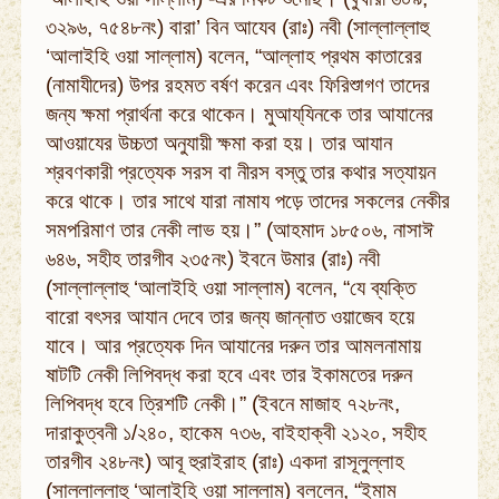
৩২৯৬, ৭৫৪৮নং) বারা’ বিন আযেব (রাঃ) নবী (সাল্লাল্লাহু
‘আলাইহি ওয়া সাল্লাম) বলেন, “আল্লাহ প্রথম কাতারের
(নামাযীদের) উপর রহমত বর্ষণ করেন এবং ফিরিশুাগণ তাদের
জন্য ক্ষমা প্রার্থনা করে থাকেন। মুআয্‌যিনকে তার আযানের
আওয়াযের উচ্চতা অনুযায়ী ক্ষমা করা হয়। তার আযান
শ্রবণকারী প্রত্যেক সরস বা নীরস বস্তু তার কথার সত্যায়ন
করে থাকে। তার সাথে যারা নামায পড়ে তাদের সকলের নেকীর
সমপরিমাণ তার নেকী লাভ হয়।” (আহমাদ ১৮৫০৬, নাসাঈ
৬৪৬, সহীহ তারগীব ২৩৫নং) ইবনে উমার (রাঃ) নবী
(সাল্লাল্লাহু ‘আলাইহি ওয়া সাল্লাম) বলেন, “যে ব্যক্তি
বারো বৎসর আযান দেবে তার জন্য জান্নাত ওয়াজেব হয়ে
যাবে। আর প্রত্যেক দিন আযানের দরুন তার আমলনামায়
ষাটটি নেকী লিপিবদ্ধ করা হবে এবং তার ইকামতের দরুন
লিপিবদ্ধ হবে ত্রিশটি নেকী।” (ইবনে মাজাহ ৭২৮নং,
দারাকুত্বনী ১/২৪০, হাকেম ৭৩৬, বাইহাক্বী ২১২০, সহীহ
তারগীব ২৪৮নং) আবূ হুরাইরাহ (রাঃ) একদা রাসূলুল্লাহ
(সাল্লাল্লাহু ‘আলাইহি ওয়া সাল্লাম) বললেন, “ইমাম