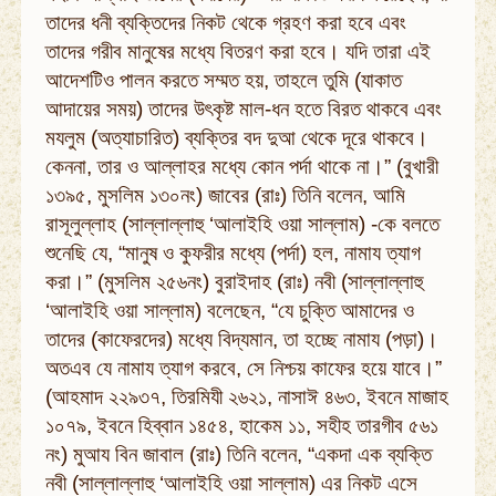
তাদের ধনী ব্যক্তিদের নিকট থেকে গ্রহণ করা হবে এবং
তাদের গরীব মানুষের মধ্যে বিতরণ করা হবে। যদি তারা এই
আদেশটিও পালন করতে সম্মত হয়, তাহলে তুমি (যাকাত
আদায়ের সময়) তাদের উৎকৃষ্ট মাল-ধন হতে বিরত থাকবে এবং
মযলুম (অত্যাচারিত) ব্যক্তির বদ দুআ থেকে দূরে থাকবে।
কেননা, তার ও আল্লাহর মধ্যে কোন পর্দা থাকে না।” (বুখারী
১৩৯৫, মুসলিম ১৩০নং) জাবের (রাঃ) তিনি বলেন, আমি
রাসূলুল্লাহ (সাল্লাল্লাহু ‘আলাইহি ওয়া সাল্লাম) -কে বলতে
শুনেছি যে, “মানুষ ও কুফরীর মধ্যে (পর্দা) হল, নামায ত্যাগ
করা।” (মুসলিম ২৫৬নং) বুরাইদাহ (রাঃ) নবী (সাল্লাল্লাহু
‘আলাইহি ওয়া সাল্লাম) বলেছেন, “যে চুক্তি আমাদের ও
তাদের (কাফেরদের) মধ্যে বিদ্যমান, তা হচ্ছে নামায (পড়া)।
অতএব যে নামায ত্যাগ করবে, সে নিশ্চয় কাফের হয়ে যাবে।”
(আহমাদ ২২৯৩৭, তিরমিযী ২৬২১, নাসাঈ ৪৬৩, ইবনে মাজাহ
১০৭৯, ইবনে হিব্বান ১৪৫৪, হাকেম ১১, সহীহ তারগীব ৫৬১
নং) মুআয বিন জাবাল (রাঃ) তিনি বলেন, “একদা এক ব্যক্তি
নবী (সাল্লাল্লাহু ‘আলাইহি ওয়া সাল্লাম) এর নিকট এসে