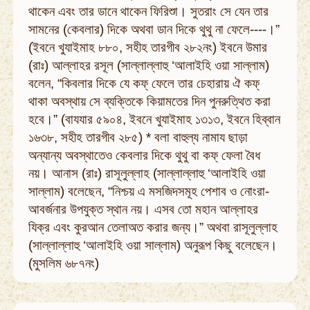
থাকেন এবং তার ডানে থাকেন ফিরিশুা। সুতরাং সে যেন তার
সামনের (কেবলার) দিকে অথবা ডান দিকে থুথু না ফেলে----।”
(ইবনে খুযাইমাহ ৮৮০, সহীহ তারগীব ২৮২নং) ইবনে উমার
(রাঃ) আল্লাহর রসূল (সাল্লাল্লাহু ‘আলাইহি ওয়া সাল্লাম)
বলেন, “কিবলার দিকে যে কফ্‌ ফেলে তার চেহারায় ঐ কফ্‌
থাকা অবস্থায় সে ব্যক্তিকে কিয়ামতের দিন পুনরুত্থিত করা
হবে।” (বাযযার ৫৯০৪, ইবনে খুযাইমাহ ১৩১৩, ইবনে হিব্বান
১৬৩৮, সহীহ তারগীব ২৮৫) * বলা বাহুল্য নামায ছাড়া
অন্যান্য অবস্থাতেও কেবলার দিকে থুথু বা কফ্‌ ফেলা বৈধ
নয়। আনাস (রাঃ) রাসূলুল্লাহ (সাল্লাল্লাহু ‘আলাইহি ওয়া
সাল্লাম) বলেছেন, “নিশ্চয় এ মসজিদসমূহ পেশাব ও নোংরা-
আবর্জনার উপযুক্ত স্থান নয়। এসব তো মহান আল্লাহর
যিক্‌র এবং কুরআন তেলাঅত করার জন্য।” অথবা রাসূলুল্লাহ
(সাল্লাল্লাহু ‘আলাইহি ওয়া সাল্লাম) অনুরূপ কিছু বলেছেন।
(মুসলিম ৬৮৭নং)