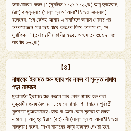
অবাধ্যাচরণ করল।’ (মুসলিম ১৫২১-১৫২২নং) আবূ হুরাইরাহ
(রাঃ) রাসূলুল্লাহ (সাল্লাল্লাহু ‘আলাইহি ওয়া সাল্লাম)
বলেছেন, “যে কেউই আমার এ মসজিদে আযান শোনার পর
অপ্রয়োজনে বের হয়ে যাবে অতঃপর ফিরে আসবে না, সে
মুনাফিক।” (ত্বাবারানীর কাবীর ৭৬৫, আওসাত্ব ৩৮৪২, সঃ
তারগীব ২৬২নং)
【8】
নামাযের ইকামত শুরু হবার পর নফল বা সুন্নত নামায
পড়া মাকরূহ
মুআয্‌যিন ইকামত শুরু করলে আর কোন নামায শুরু করা
মুক্তাদীর জন্য বৈধ নয়; চাহে সে নামায ঐ নামাযের পূর্ববর্তী
সুন্নাতে মুআক্কাদাহ হোক বা অন্য কোন সুন্নত বা নফল
নামায । আবূ হুরাইরাহ (রাঃ) নবী (সাল্লাল্লাহু ‘আলাইহি ওয়া
সাল্লাম) বলেন, “যখন নামাযের জন্য ইকামত দেওয়া হবে,