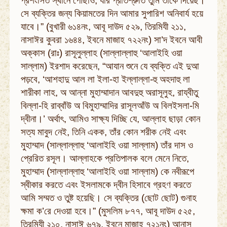
প্রশংসিত স্থানে পৌঁছাও, যার প্রতিশ্রুতি তুমি তাঁকে দিয়েছ।
সে ব্যক্তির জন্য কিয়ামতের দিন আমার সুপারিশ অনিবার্য হয়ে
যাবে।” (বুখারী ৬১৪নং, আবূ দাউদ ৫২৯, তিরমিযী ২১১,
নাসাঈর কুবরা ১৬৪৪, ইবনে মাজাহ ৭২২নং) সা’দ ইবনে আবী
অক্কাস (রাঃ) রাসূলুল্লাহ (সাল্লাল্লাহু ‘আলাইহি ওয়া
সাল্লাম) ইরশাদ করেছেন, “আযান শুনে যে ব্যক্তি এই দুআ
পড়বে, ‘আশহাদু আল লা ইলা-হা ইল্লাল্লা-হু অহদাহু লা
শারীকা লাহ, অ আন্না মুহাম্মাদান আবদুহু অরাসূলুহ, রায্বীতু
বিল্লা-হি রাব্বাঁউ অ বিমুহাম্মাদির রাসূলআঁউ অ বিলইসলা-মি
দ্বীনা।’ অর্থাৎ, আমিও সাক্ষ্য দিচ্ছি যে, আল্লাহ ছাড়া কোন
সত্য মাবুদ নেই, তিনি একক, তাঁর কোন শরীক নেই এবং
মুহাম্মাদ (সাল্লাল্লাহু ‘আলাইহি ওয়া সাল্লাম) তাঁর দাস ও
প্রেরিত রসূল। আল্লাহকে প্রতিপালক বলে মেনে নিতে,
মুহাম্মাদ (সাল্লাল্লাহু ‘আলাইহি ওয়া সাল্লাম) কে নবীরূপে
স্বীকার করতে এবং ইসলামকে দ্বীন হিসাবে গ্রহণ করতে
আমি সম্মত ও তুষ্ট হয়েছি। সে ব্যক্তির (ছোট ছোট) গুনাহ
ক্ষমা ক’রে দেওয়া হবে।” (মুসলিম ৮৭৭, আবূ দাউদ ৫২৫,
তিরমিযী ২১০, নাসাঈ ৬৭৯, ইবনে মাজাহ ৭২১নং) আনাস