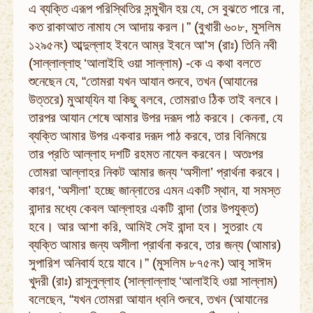
এ ব্যক্তি এরূপ পরিস্থিতির সন্মুখীন হয় যে, সে বুঝতে পারে না,
কত রাকাআত নামায সে আদায় করল।” (বুখারী ৬০৮, মুসলিম
১২৯৫নং) আব্দুল্লাহ ইবনে আম্‌র ইবনে আ'স (রাঃ) তিনি নবী
(সাল্লাল্লাহু ‘আলাইহি ওয়া সাল্লাম) -কে এ কথা বলতে
শুনেছেন যে, “তোমরা যখন আযান শুনবে, তখন (আযানের
উত্তরে) মুআয্‌যিন যা কিছু বলবে, তোমরাও ঠিক তাই বলবে।
তারপর আযান শেষে আমার উপর দরূদ পাঠ করবে। কেননা, যে
ব্যক্তি আমার উপর একবার দরূদ পাঠ করবে, তার বিনিময়ে
তার প্রতি আল্লাহ দশটি রহমত নাযেল করবেন। অতঃপর
তোমরা আল্লাহর নিকট আমার জন্য ‘অসীলা’ প্রার্থনা করবে।
কারণ, ‘অসীলা’ হচ্ছে জান্নাতের এমন একটি স্থান, যা সমস্ত
বান্দার মধ্যে কেবল আল্লাহর একটি বান্দা (তার উপযুক্ত)
হবে। আর আশা করি, আমিই সেই বান্দা হব। সুতরাং যে
ব্যক্তি আমার জন্য অসীলা প্রার্থনা করবে, তার জন্য (আমার)
সুপারিশ অনিবার্য হয়ে যাবে।” (মুসলিম ৮৭৫নং) আবূ সাঈদ
খুদরী (রাঃ) রাসূলুল্লাহ (সাল্লাল্লাহু ‘আলাইহি ওয়া সাল্লাম)
বলেছেন, “যখন তোমরা আযান ধ্বনি শুনবে, তখন (আযানের