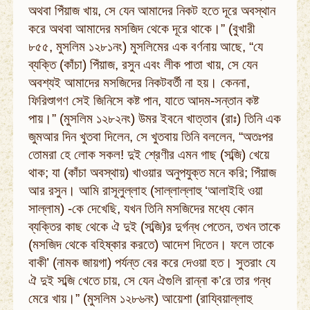
অথবা পিঁয়াজ খায়, সে যেন আমাদের নিকট হতে দূরে অবস্থান
করে অথবা আমাদের মসজিদ থেকে দূরে থাকে।” (বুখারী
৮৫৫, মুসলিম ১২৮১নং) মুসলিমের এক বর্ণনায় আছে, “যে
ব্যক্তি (কাঁচা) পিঁয়াজ, রসুন এবং লীক পাতা খায়, সে যেন
অবশ্যই আমাদের মসজিদের নিকটবর্তী না হয়। কেননা,
ফিরিশুাগণ সেই জিনিসে কষ্ট পান, যাতে আদম-সন্তান কষ্ট
পায়।” (মুসলিম ১২৮২নং) উমর ইবনে খাত্তাব (রাঃ) তিনি এক
জুমআর দিন খুতবা দিলেন, সে খুতবায় তিনি বললেন, “অতঃপর
তোমরা হে লোক সকল! দুই শ্রেণীর এমন গাছ (সব্জি) খেয়ে
থাক; যা (কাঁচা অবস্থায়) খাওয়ার অনুপযুক্ত মনে করি; পিঁয়াজ
আর রসুন। আমি রাসূলুল্লাহ (সাল্লাল্লাহু ‘আলাইহি ওয়া
সাল্লাম) -কে দেখেছি, যখন তিনি মসজিদের মধ্যে কোন
ব্যক্তির কাছ থেকে ঐ দুই (সব্জি)র দুর্গন্ধ পেতেন, তখন তাকে
(মসজিদ থেকে বহিষ্কার করতে) আদেশ দিতেন। ফলে তাকে
বাকী’ (নামক জায়গা) পর্যন্ত বের করে দেওয়া হত। সুতরাং যে
ঐ দুই সব্জি খেতে চায়, সে যেন ঐগুলি রান্না ক’রে তার গন্ধ
মেরে খায়।” (মুসলিম ১২৮৬নং) আয়েশা (রায্বিয়াল্লাহু