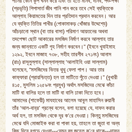
পানির কোন কূপ খনন করে এবং তা হতে মানব, দানব, পশু-পক্ষী
(প্রভৃতি) পিপাসার্ত জীব পানি পান করে তবে সেই ব্যক্তিকে
আল্লাহ কিয়ামতের দিন তার প্রতিদান প্রদান করবেন। আর
যে ব্যক্তি তিতির পাখীর (পোকামাকড় খোঁজার উদ্দেশ্যে)
আঁচড়ানো স্থান (বা তার বাসা) পরিমাণ আয়তনের অথবা
তদপেক্ষা ছোট আকারের মসজিদ নির্মাণ করবে আল্লাহ তার
জন্য জান্নাতে একটি গৃহ নিৰ্মাণ করবেন।” (ইবনে খুযাইমাহ
১২৯২, ইবনে মাজাহ ৭৩৮, সহীহ তারগীব ২৭১নং) আনাস
(রাঃ) রাসূলুল্লাহ (সাল্লাল্লাহু ‘আলাইহি ওয়া সাল্লাম)
বলেছেন, “মসজিদের ভিতর থুথু ফেলা পাপ। আর তার
কাফ্‌ফারা (প্রায়শ্চিত্ত) হল তা মাটিতে পুঁতে দেওয়া।” (বুখারী
৪১৫, মুসলিম ১২৫৯নং প্রমুখ) অর্থাৎ মসজিদের মেঝে কাঁচা
মাটি বা বালির হলে তা মাটি বা বালি ঢাকা দিতে হবে।
আমাদের (শাফেয়ী) মাযহাবের আলেম আবুল মাহাসিন রুয়ানী
তাঁর ‘আল-বাহ্‌র’ গ্রন্থে বলেন, বলা হয়েছে যে, দাফন করার
অর্থ হল, তা মসজিদ থেকে দূর ক’রে দেওয়া। কিন্তু মসজিদের
মেঝে যদি মোজাইক করা বা পাকা হয়, তাহলে তা জুতা বা অন্য
কিছু দিয়ে রগড়ে দেওয়া---যেমন বহু জহেল ক’রে থাকে---দাফন