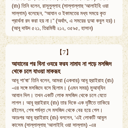
(রাঃ) তিনি বলেন, রাসূলুল্লাহ (সাল্লাল্লাহু ‘আলাইহি ওয়া
সাল্লাম) বলেছেন, “আযান ও ইকামতের মধ্য সময়ে কৃত
প্রার্থনা রদ করা হয় না।” (অর্থাৎ, এ সময়ের দুআ কবুল হয়)।
(আবূ দাউদ ৫২১, তিরমিযী ২১২, ৩৫৯৫, হাসান)
【7】
আযানের পর বিনা ওযরে ফরয নামায না পড়ে মসজিদ
থেকে চলে যাওয়া মাকরূহ
আবূ শা’ষা’ তিনি বলেন, আমরা (একবার) আবূ হুরাইরাহ (রাঃ)
-এর সঙ্গে মসজিদে বসে ছিলাম। (এমন সময়) মুআয্‌যিন
আযান দিল। তখন একটি লোক মসজিদ থেকে চলে যেতে
লাগল। আবূ হুরাইরাহ (রাঃ) তার দিকে এক দৃষ্টিতে তাকিয়ে
রইলেন, শেষ পর্যন্ত সে মসজিদ থেকে বের হয়ে গেল।
অতঃপর আবূ হুরাইরাহ (রাঃ) বললেন, ‘এই লোকটি আবুল
কাসেম (সাল্লাল্লাহু ‘আলাইহি ওয়া সাল্লাম) -এর