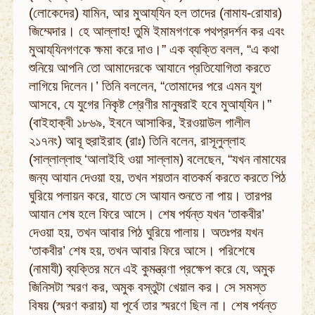
(লোকেদের) যামিন, আর মুআয্‌যিন হল তাদের (নামায-রোযার)
জিম্মেদার। হে আল্লাহ! তুমি ইমামগণকে পথপ্রদর্শন কর এবং
মুআয্‌যিনগণকে ক্ষমা করে দাও।” এক ব্যক্তি বলল, “এ কথা
শুনিয়ে আপনি তো আমাদেরকে আযানে প্রতিযোগিতা করতে
লাগিয়ে দিলেন।’ তিনি বললেন, “তোমাদের পরে এমন যুগ
আসবে, যে যুগের নিকৃষ্ট শ্রেণীর মানুষরাই হবে মুআয্‌যিন।”
(বাইহাক্বী ১৮৬৯, ইবনে আসাকির, ইরওয়াউল গালীল
২১৭নং) আবূ হুরাইরাহ (রাঃ) তিনি বলেন, রাসূলুল্লাহ
(সাল্লাল্লাহু ‘আলাইহি ওয়া সাল্লাম) বলেছেন, “যখন নামাযের
জন্য আযান দেওয়া হয়, তখন শয়তান বাতকর্ম করতে করতে পিঠ
ঘুরিয়ে পলায়ন করে, যাতে সে আযান শুনতে না পায়। তারপর
আযান শেষ হলে ফিরে আসে। শেষ পর্যন্ত যখন ‘তাকবীর’
দেওয়া হয়, তখন আবার পিঠ ঘুরিয়ে পালায়। অতঃপর যখন
‘তাকবীর’ শেষ হয়, তখন আবার ফিরে আসে। পরিশেষে
(নামাযী) ব্যক্তির মনে এই কুমন্ত্রণা প্রক্ষেপ করে যে, অমুক
জিনিসটা স্মরণ কর, অমুক বস্তুটা খেয়াল কর। সে সমস্ত
বিষয় (স্মরণ করায়) যা পূর্বে তার স্মরণে ছিল না। শেষ পর্যন্ত