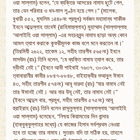
ওয়া সাল্লাম) বলেন, “যে ব্যক্তির আসরের নামায ছুটে গেল,
তার যেন পরিবার ও ধন-মাল লুণ্ঠন হয়ে গেল।” (মালেক,
বুখারী ৫৫২, মুসলিম ১৪৪৮নং প্রমুখ) সর্বজন মহামান্য শাকীক
ইবনে আব্দুল্লাহ তাবেঈ (রাহিমাহুল্লাহ) মুহাম্মাদ (সাল্লাল্লাহু
‘আলাইহি ওয়া সাল্লাম) -এর সহচরবৃন্দ নামায ছাড়া অন্য কোন
আমল ত্যাগ করাকে কুফরীমূলক কাজ বলে মনে করতেন না।’
(তিরমিযী ২৬২২, হাকেম ১২, সহীহ তারগীব ৫৬৫নং) ইবনে
মাসউদ (রাঃ) তিনি বলেন, “যে ব্যক্তি নামায ত্যাগ করে, তার
দ্বীনই নেই।” (ইবনে আবী শাইবাই ৭৬৩৭, ৩০৩৯৭,
ত্বাবারানীর কাবীর ৮৮৪৭-৮৮৪৮, বাইহাক্বীর শুআবুল ঈমান
৪৩, সহীহ তারগীব ৫৭৪নং) আবূ দারদা (রাঃ) “যার নামায নেই
তার ঈমানই নেই। আর যার উযূ নেই, তার নামায নেই।”
(ইবনে আব্দুল বার, প্রমুখ, সহীহ তারগীব ৫৭৫নং) আবূ
হুরাইরাহ (রাঃ) তিনি বলেন রাসূলুল্লাহ (সাল্লাল্লাহু ‘আলাইহি
ওয়া সাল্লাম) বলেছেন, “নিশ্চয় কিয়ামতের দিন বান্দার
(হাক্বুক্বুল্লাহর মধ্যে) যে কাজের হিসাব সর্বপ্রথম নেওয়া
হবে তা হচ্ছে তার নামায। সুতরাং যদি তা সঠিক হয়, তাহলে