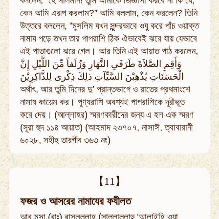
বললেন, “হে সালমান! তুমি আমাকে জিজ্ঞাসা করবে না কি যে,
কেন আমি এরূপ করলাম?” আমি বললাম, কেন করলেন? তিনি
উত্তরে বললেন, “মুসলিম যখন সুন্দরভাবে ওযু করে পাঁচ ওয়াক্ত
নামায পড়ে তখন তার পাপরাশি ঠিক ঐভাবেই ঝরে যায় যেভাবে
এই পাতাগুলো ঝরে গেল। আর তিনি এই আয়াত পাঠ করলেন,
وَأَقِمِ الصَّلاَةَ طَرَفَىِ النَّهَارِ وَزُلَفاً مِّنَ اللَّيْلِ إِنَّ
الْحَسَنَاتِ يُذْهِبْنَ السَّيِّآتِ ذلِكَ ذِكْرى لِلذَّاكِرِيْنَ
অর্থাৎ, আর তুমি দিনের দু’ প্রান্তভাগে ও রাতের প্রথমাংশে
নামায কায়েম কর। পুণ্যরাশি অবশ্যই পাপরাশিকে দূরীভূত
করে দেয়। (আল্লাহর) স্মরণকারীদের জন্য এ হল এক স্মরণ
(সূরা হুদ ১১৪ আয়াত) (আহমাদ ২৩৭০৭, নাসাঈ, ত্বাবারানী
৬০২৮, সহীহ তারগীব ৩৬৩ নং)
【11】
ফজর ও আসরের নামাযের ফযীলত
আবূ মূসা (রাঃ) রাসূলুল্লাহ (সাল্লাল্লাহু ‘আলাইহি ওয়া