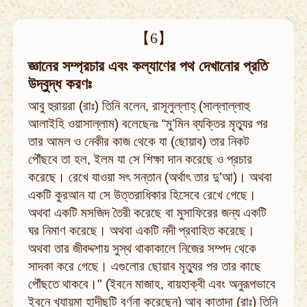
【6】
জ্ঞানের সম্প্রচার এবং কল্যাণের পথ দেখানোর প্রতি
উদ্বুদ্ধ করণঃ
আবু হুরায়রা (রাঃ) তিনি বলেন, রাসূলুল্লাহ্ (সাল্লাল্লাহু
আলাইহি ওয়াসাল্লাম) বলেছেনঃ “মু’মিন ব্যক্তির মৃত্যুর পর
তার আমল ও নেকীর কাজ থেকে যা (ছোয়াব) তার নিকট
পৌঁছবে তা হল, ইলম যা সে শিক্ষা দান করেছে ও প্রচার
করেছে। রেখে যাওয়া সৎ সন্তান (অর্থাৎ তার দু’আ)। অথবা
একটি কুরআন যা সে উত্তরাধিকার হিসেবে রেখে গেছে।
অথবা একটি মসজিদ তৈরী করেছে বা মুসাফিরের জন্য একটি
ঘর নিমাণ করেছে। অথবা একটি নদী প্রবাহিত করেছে।
অথবা তার জীবদ্দশায় সুস্থ থাকাকালে নিজের সম্পদ থেকে
সাদকা করে গেছে। এগুলোর ছোয়াব মৃত্যুর পর তার কাছে
পৌঁছতে থাকবে।" (ইবনে মাজাহ, বায়হাক্বী এবং অনুরূপভাবে
ইবনে খুযায়মা হাদীছটি বর্ণনা করেছেন) আবু কাতাদা (রাঃ) তিনি