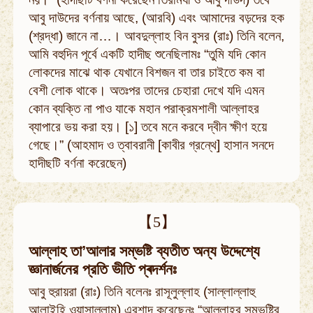
আবু দাউদের বর্ণনায় আছে, (আরবি) এবং আমাদের বড়দের হক
(শ্রদ্ধা) জানে না…। আবদুল্লাহ বিন বুসর (রাঃ) তিনি বলেন,
আমি বহুদিন পূর্বে একটি হাদীছ শুনেছিলামঃ “তুমি যদি কোন
লোকদের মাঝে থাক যেখানে বিশজন বা তার চাইতে কম বা
বেশী লোক থাকে। অতঃপর তাদের চেহারা দেখে যদি এমন
কোন ব্যক্তি না পাও যাকে মহান পরাক্রমশালী আল্লাহর
ব্যাপারে ভয় করা হয়। [১] তবে মনে করবে দ্বীন ক্ষীণ হয়ে
গেছে।” (আহমাদ ও ত্বাবরানী [কাবীর গ্রন্থে] হাসান সনদে
হাদীছটি বর্ণনা করেছেন)
【5】
আল্লাহ তা’আলার সম্ভষ্টি ব্যতীত অন্য উদ্দেশ্যে
জ্ঞানার্জনের প্রতি ভীতি প্ৰদৰ্শনঃ
আবু হুরায়রা (রাঃ) তিনি বলেনঃ রাসূলুল্লাহ (সাল্লাল্লাহু
আলাইহি ওয়াসাল্লাম) এরশাদ করেছেনঃ “আল্লাহর সম্ভষ্টির