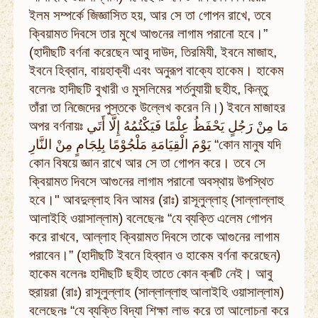
ইলম সম্পর্কে জিজ্ঞাসিত হয়, আর সে তা গোপন রাখে, তবে
ক্বিয়ামত দিবসে তার মুখে আগুনের লাগাম পরানো হবে।”
(হাদীছটি বর্ণনা করেছেন আবু দাউদ, তিরমিযী, ইবনে মাজাহ,
ইবনে হিব্বান, বায়হাক্বী এবং অনুরূপ বাক্যে হাকেম। হাকেম
বলেনঃ হাদীছটি বুখারী ও মুসলিমের শর্তনুযায়ী ছহীহ, কিন্তু
তাঁরা তা নিজেদের পুস্তকে উল্লেখ করেন নি।) ইবনে মাজাহর
অপর বর্ণনায়ঃ مَا مِنْ رَجُلٍ يَحْفَظُ عِلْمًا فَيَكْتُمُهُ إِلَّا أَتَي
يَوْمَ الْقِيَامَةِ مَلْجُوْمًا بِلِجَامٍ مِنْ النَّارِ “কোন মানুষ যদি
কোন বিষয়ে জ্ঞান রাখে আর সে তা গোপন করে। তবে সে
ক্বিয়ামত দিবসে আগুনের লাগাম পরানো অবস্থায় উপস্থিত
হবে।" আবদুল্লাহ বিন আমর (রাঃ) রাসূলুল্লাহ্ (সাল্লাল্লাহু
আলাইহি ওয়াসাল্লাম) বলেছেনঃ “যে ব্যক্তি এলেম গোপন
করে রাখবে, আল্লাহ ক্বিয়ামত দিবসে তাকে আগুনের লাগাম
পরাবেন।” (হাদীছটি ইবনে হিব্বান ও হাকেম বর্ণনা করেছেন)
হাকেম বলেনঃ হাদীছটি ছহীহ তাতে কোন ক্ৰটি নেই। আবু
হুরায়রা (রাঃ) রাসূলুল্লাহ (সাল্লাল্লাহু আলাইহি ওয়াসাল্লাম)
বলেছেনঃ “যে ব্যক্তি বিদ্যা শিক্ষা লাভ করে তা আলোচনা করে