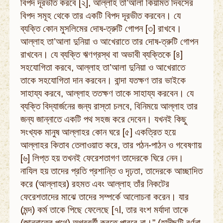
বিপদ দূরভীত করবে [২], আল্লাহ তা’আলা কিয়ামত দিবসের
বিপদ সমূহ থেকে তার একটি বিপদ দূরভীত করবেন। যে
ব্যক্তি কোন মুসলিমের দোষ-ত্রুটি গোপন [৩] রাখবে।
আল্লাহ তা’আলা দুনিয়া ও আখেরাতে তার দোষ-ত্রুটি গোপন
রাখবেন। যে ব্যক্তি ঋণগ্রস্থ বা অভাবী ব্যক্তিকে [৪]
সহযোগিতা করবে, আল্লাহ তা’আলা দুনিয়া ও আখেরাতে
তাকে সহযোগিতা দান করবেন। বান্দা যতক্ষণ তার ভাইকে
সাহায্য করবে, আল্লাহ ততক্ষণ তাকে সাহায্য করবেন। যে
ব্যক্তি বিদ্যার্জনের জন্য রাস্তা চলবে, বিনিময়ে আল্লাহ তার
জন্য জান্নাতে একটি পথ সহজ করে দেবেন। যখনই কিছু
সংখ্যক মানুষ আল্লাহর কোন ঘরে [৫] একত্রিত হয়ে
আল্লাহর কিতাব তেলাওয়াত করে, তার পঠন-পাঠন ও গবেষণায়
[৬] লিপ্ত হয় তখনই ফেরেশতাগণ তাদেরকে ঘিরে নেন।
নাযিল হয় তাদের প্রতি প্রশান্তি ও দৃঢ়তা, তাদেরকে আচ্ছাদিত
করে (আল্লাহর) রহমত এবং আল্লাহ তাঁর নিকটের
ফেরেশতাদের মাঝে তাদের সম্পর্কে আলোচনা করেন। যার
(মন্দ) কর্ম তাকে পিছে ফেলেছে [৭l, তার বংশ মর্যাদা তাকে
(জান্নাতের পথে) অগ্রবর্তী করতে পারবে না।” (হাদীছটি বর্ণনা