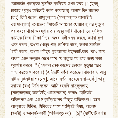
“জ্ঞানার্জন প্রত্যেক মুসলিম ব্যক্তির উপর ফরয।” (ইবনু
মাজাহ প্রমূখ হাদীছটি বর্ণনা করেছেন) আনাস বিন মালেক
(রাঃ) তিনি বলেন, রাসূলুল্লাহ (সাল্লাল্লাহু আলাইহি
ওয়াসাল্লাম) বলেছেনঃ “সাতটি আমলের ছোয়াব বান্দার মৃত্যুর
পর কবরে থাকা অবস্থায় তার জন্য জারি থাকে। যে ব্যক্তি
কাউকে বিদ্যা শিক্ষা দিবে, অথবা নদী খনন করবে, অথবা কুপ
খনন করবে, অথবা খেজুর গাছ লাগিয়ে যাবে, অথবা মসজিদ
তৈরী করবে, অথবা পবিত্র কুরআনের উত্তরাধিকার রেখে যাবে
অথবা এমন সন্তান রেখে যাবে যে মৃত্যুর পর তার জন্য ক্ষমা
প্রার্থনা করবে।” (এসকল নেক কাজের ছোয়াব মৃত্যুর পরও
লাভ করতে থাকবে।) (হাদীছটি বর্ণনা করেছেন বাযযার ও আবু
নাঈম [হিলইয়া গ্রন্থে], আরো বর্ণনা করেছেন বায়হাকী] আবু
হুরায়রা (রাঃ) তিনি বলেন, আমি শুনেছি রাসূলুল্লাহ
(সাল্লাল্লাহু আলাইহি ওয়াসাল্লাম) বলেনঃ “দুনিয়াটা
অভিশপ্ত এবং এর মধ্যস্থিত সব কিছুই অভিশপ্ত। তবে
আল্লাহর যিকির, যিকিরের সাথে সংশ্লিষ্ট বিষয়, আলেম
(জ্ঞানী) ও জ্ঞানার্জনকারী (অভিশপ্ত নয়)। [১]” (হাদীছটি বর্ণনা