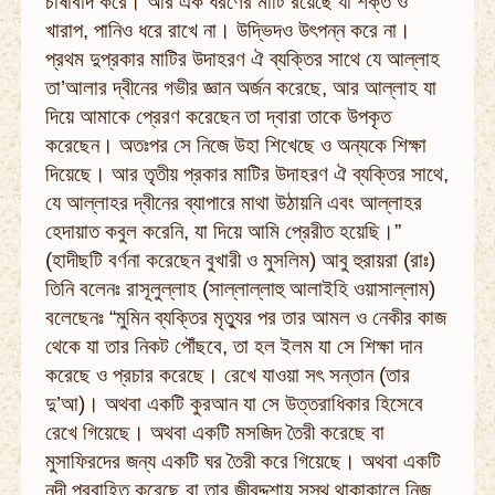
চাষাবাদ করে। আর এক ধরণের মাটি রয়েছে যা শক্ত ও
খারাপ, পানিও ধরে রাখে না। উদ্ভিদও উৎপন্ন করে না।
প্রথম দুপ্রকার মাটির উদাহরণ ঐ ব্যক্তির সাথে যে আল্লাহ
তা’আলার দ্বীনের গভীর জ্ঞান অর্জন করেছে, আর আল্লাহ যা
দিয়ে আমাকে প্রেরণ করেছেন তা দ্বারা তাকে উপকৃত
করেছেন। অতঃপর সে নিজে উহা শিখেছে ও অন্যকে শিক্ষা
দিয়েছে। আর তৃতীয় প্রকার মাটির উদাহরণ ঐ ব্যক্তির সাথে,
যে আল্লাহর দ্বীনের ব্যাপারে মাথা উঠায়নি এবং আল্লাহর
হেদায়াত কবুল করেনি, যা দিয়ে আমি প্রেরীত হয়েছি।”
(হাদীছটি বর্ণনা করেছেন বুখারী ও মুসলিম) আবু হুরায়রা (রাঃ)
তিনি বলেনঃ রাসূলুল্লাহ (সাল্লাল্লাহু আলাইহি ওয়াসাল্লাম)
বলেছেনঃ “মুমিন ব্যক্তির মৃত্যুর পর তার আমল ও নেকীর কাজ
থেকে যা তার নিকট পৌঁছবে, তা হল ইলম যা সে শিক্ষা দান
করেছে ও প্রচার করেছে। রেখে যাওয়া সৎ সন্তান (তার
দু’আ)। অথবা একটি কুরআন যা সে উত্তরাধিকার হিসেবে
রেখে গিয়েছে। অথবা একটি মসজিদ তৈরী করেছে বা
মুসাফিরদের জন্য একটি ঘর তৈরী করে গিয়েছে। অথবা একটি
নদী প্রবাহিত করেছে বা তার জীবদ্দশায় সুস্থ থাকাকালে নিজ