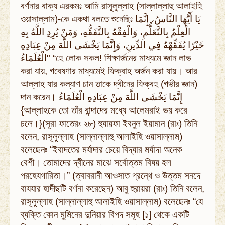
বর্ণনার বাক্য এরকমঃ আমি রাসূলুল্লাহ (সাল্লাল্লাহু আলাইহি
ওয়াসাল্লাম)-কে একথা বলতে শুনেছিঃ يَا أَيُّهَا النَّاسُ، إِنَّمَا
الْعِلْمُ بِالتَّعَلُّمِ، وَالْفِقْهُ بِالتَّفَقُّهِ، وَمَنْ يُرِدِ اللَّهُ بِهِ
خَيْرًا يُفَقِّهْهُ فِي الدِّينِ، وَإِنَّمَا يَخْشَى اللَّهَ مِنْ عِبَادِهِ
الْعُلَمَاءُ" “হে লোক সকল! শিক্ষার্জনের মাধ্যমে জ্ঞান লাভ
করা যায়, গবেষণার মাধ্যমেই ফিক্বাহ অর্জন করা যায়। আর
আল্লাহ যার কল্যাণ চান তাকে দ্বীনের ফিক্বহ (গভীর জ্ঞান)
দান করেন। إِنَّمَا يَخْشَى اللَّهَ مِنْ عِبَادِهِ الْعُلَمَاءُ
{আল্লাহকে তো তাঁর বান্দাদের মধ্যে আলেমরাই ভয় করে
চলে।}(সূরা ফাতেরঃ ২৮) হুযায়ফা ইবনুল ইয়ামান (রাঃ) তিনি
বলেন, রাসূলুল্লাহ (সাল্লাল্লাহু আলাইহি ওয়াসাল্লাম)
বলেছেনঃ “ইবাদতের মর্যাদার চেয়ে বিদ্যার মর্যাদা অনেক
বেশী। তোমাদের দ্বীনের মাঝে সর্বোত্তম বিষয় হল
পরহেযগারিতা।” (ত্বাবরানী আওসাত গ্রন্থে ও উত্তম সনদে
বাযযার হাদীছটি বর্ণনা করেছেন) আবু হুরায়রা (রাঃ) তিনি বলেন,
রাসূলুল্লাহ (সাল্লাল্লাহু আলাইহি ওয়াসাল্লাম) বলেছেনঃ “যে
ব্যক্তি কোন মুমিনের দুনিয়ার বিপদ সমূহ [১] থেকে একটি