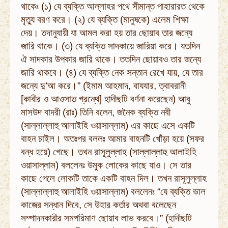
থাকেঃ (১) যে ব্যক্তি আল্লাহর পথে সীমান্ত পাহারারত থেকে
মৃত্যু বরণ করে। (২) যে ব্যক্তি (মানুষকে) এলেম শিক্ষা
দেয়। তদানুযায়ী যা আমল করা হয় তার ছোয়াব তার জন্যে
জারি থাকে। (৩) যে ব্যক্তি সাদকায়ে জারিয়া করে। যতদিন
ঐ সাদকার উপকার জারি থাকে। ততদিন ছোয়াবও তার জন্যে
জারি থাকবে। (৪) যে ব্যক্তি নেক সন্তান রেখে যায়, যে তার
জন্যে দু’আ করে।” (ইমাম আহমাদ, বাযযার, ত্বাবরানী
[কাবীর ও আওসাত গ্রন্থে] হাদীছটি বর্ণনা করেছেন) আবু
মাসউদ বাদরী (রাঃ) তিনি বলেন, জনৈক ব্যক্তি নবী
(সাল্লাল্লাহু আলাইহি ওয়াসাল্লাম) এর কাছে এসে একটি
বাহন চাইল। অতঃপর বললঃ আমার বাহনটি খোঁড়া হয়ে (সফর
বন্ধ হয়ে) গেছে। তখন রাসূলুল্লাহ (সাল্লাল্লাহু আলাইহি
ওয়াসাল্লাম) বললেনঃ উমুক লোকের কাছে যাও। সে তার
কাছে গেলে লোকটি তাকে একটি বাহন দিল। তখন রাসূলুল্লাহ
(সাল্লাল্লাহু আলাইহি ওয়াসাল্লাম) বললেনঃ “যে ব্যক্তি ভাল
কাজের সন্ধান দিবে, সে উহার কর্তার অথবা বলেছেন
সম্পাদনকারীর সমপরিমাণ ছোয়াব লাভ করবে।” (হাদীছটি