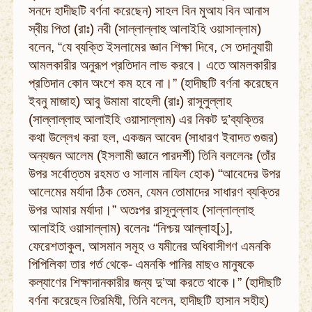
সনদে হাদীছটি বর্ণনা করেছেন) সাহল বিন মুআয বিন আনাস
স্বীয় পিতা (রাঃ) নবী (সাল্লাল্লাহু আলাইহি ওয়াসাল্লাম)
বলেন, “যে ব্যক্তি ইসলামের জ্ঞান শিক্ষা দিবে, সে তদানুযায়ী
আমলকারীর অনুরূপ প্রতিদান লাভ করবে। এতে আমলকারীর
প্রতিদান কোন অংশে কম হবে না।” (হাদীছটি বর্ণনা করেছেন
ইবনু মাজাহ) আবু উমামা বাহেলী (রাঃ) রাসূলুল্লাহ
(সাল্লাল্লাহু আলাইহি ওয়াসাল্লাম) এর নিকট দু’ব্যক্তির
কথা উল্লেখ করা হল, একজন আবেদ (সাধারণ ইবাদত গুজর)
অন্যজন আলেম (ইসলামী জ্ঞানে পারদর্শী) তিনি বললেনঃ (তাঁর
উপর সর্বোত্তম রহমত ও সালাম নাযিল হোক) “আবেদের উপর
আলেমের মর্যাদা ঠিক তেমন, যেমন তোমাদের সাধারণ ব্যক্তির
উপর আমার মর্যাদা।” অতঃপর রাসূলুল্লাহ (সাল্লাল্লাহু
আলাইহি ওয়াসাল্লাম) বলেনঃ “নিশ্চয় আল্লাহ[১],
ফেরেশতাকুল, আসমান সমূহ ও যমীনের অধিবাসীগণ এমনকি
পিপিলিকা তার গর্ত থেকে- এমনকি পানির মাছও মানুষকে
কল্যাণের শিক্ষাদানকারীর জন্য দু’আ করতে থাকে।” (হাদীছটি
বর্ণনা করেছেন তিরমিযী, তিনি বলেন, হাদীছটি হাসান সহীহ)