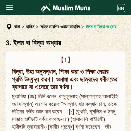
BN
বাসা
>
হাদিস
>
সহিহ তারগিব ওয়াত তাহরিব
>
ইলম বা বিদ্যা অধ্যায়
3. ইলম বা বিদ্যা অধ্যায়
【1】
বিদ্যা, উহা অনুসন্ধান, শিক্ষা করা ও শিক্ষা দেয়ার
প্রতি উদ্ধৃদ্ধ করণ। ওলামা এবং ছাত্রদের ধবীলতের
ব্যাপারে যা এসেছে তার বর্ণনা।
মুআবিয়া (রাঃ) তিনি বলেন, রাসূলুল্লাহ (সাল্লাল্লাহু আলাইহি
ওয়াসাল্লাম) এরশাদ করেনঃ “আল্লাহ যার কল্যান চান, তাকে
দ্বীনের গভীর জ্ঞান দান করেন।” [১] (বুখারী, মুসলিম ও ইবনু
মাজাহ হাদীছটি বর্ণনা করেছেন।) (হাসান লি গাইরিহী)
হাদীছটি ত্বাবারানীও [কাবীর গ্রন্থে] বর্ণনা করেছেন। তাঁর