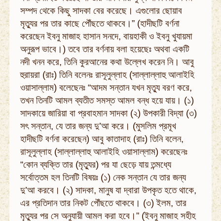
সম্পদ থেকে কিছু সাদকা বের করেছে। এগুলোর ছোয়াব
মৃত্যুর পর তার কাছে পৌঁছতে থাকবে।” (হাদীছটি বর্ণনা
করেছেন ইবনু মাজাহ হাসান সনদে, বায়হাকী ও ইবনু খুযায়মা
অনুরূপ ভাবে।) তবে তার বর্ণনায় বলা হয়েছেঃ অথবা একটি
নদী খনন করে, তিনি কুরআনের কথা উল্লেখ করেন নি। আবু
হুরায়রা (রাঃ) তিনি বলেনঃ রাসূলুল্লাহ (সাল্লাল্লাহু আলাইহি
ওয়াসাল্লাম) বলেছেনঃ “আদম সন্তান যখন মৃত্যু বরণ করে,
তখন তিনটি আমল ব্যতীত সমস্ত আমল বন্ধ হয়ে যায়। (১)
সাদকায়ে জারিয়া বা প্রবাহমান সাদকা (২) উপকারী বিদ্যা (৩)
সৎ সন্তান, যে তার জন্য দু’আ করে। (মুসলিম প্রমূখ
হাদীছটি বর্ণনা করেছেন) আবু কাতাদাহ (রাঃ) তিনি বলেন,
রাসূলুল্লাহ (সাল্লাল্লাহু আলাইহি ওয়াসাল্লাম) করেছেনঃ
“কোন ব্যক্তি তার (মৃত্যুর) পর যা ছেড়ে যায় তন্মধ্যে
সর্বোত্তম হল তিনটি বিষয়ঃ (১) নেক সন্তান যে তার জন্য
দু’আ করবে। (২) সাদকা, মানুষ যা দ্বারা উপকৃত হতে থাকে,
এর প্রতিদান তার নিকট পৌঁছতে থাকবে। (৩) ইলম, তার
মৃত্যুর পর সে অনুযায়ী আমল করা হবে।” (ইবনু মাজাহ সহীহ