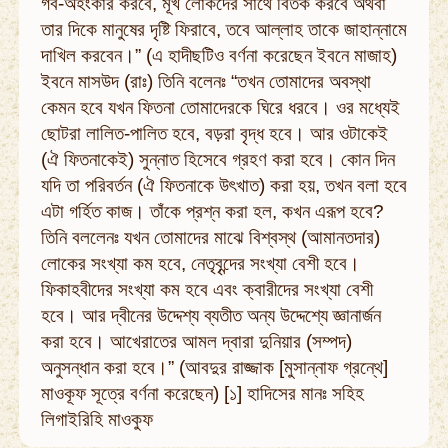
গৰ্ব-অহংকার করবে, মূর্খ লোকদের সাথে বিতর্ক করবে অথবা
তার দিকে মানুষের দৃষ্টি ফিরাবে, তবে আল্লাহ তাকে জাহান্নামে
দাখিল করবেন।” (এ হাদীছটিও বর্ণনা করেছেন ইবনে মাজাহ)
ইবনে মাসউদ (রাঃ) তিনি বলেনঃ “তখন তোমাদের অবস্থা
কেমন হবে যখন ফিতনা তোমাদেরকে ঘিরে ধরবে। ওর মধ্যেই
ছোটরা লালিত-পালিত হবে, বড়রা বৃদ্ধ হবে। আর ওটাকেই
(ঐ ফিতনাকেই) সুন্নাত হিসেবে গ্রহণ করা হবে। কোন দিন
যদি তা পরিবর্তন (ঐ ফিতনাকে উৎখাত) করা হয়, তখন বলা হবে
এটা গৰ্হিত কাজ। তাঁকে প্রশ্ন করা হল, কখন এরূপ হবে?
তিনি বললেনঃ যখন তোমাদের মাঝে বিশ্বস্থ (আমানতদার)
লোকের সংখ্যা কম হবে, নেতৃবৃন্দের সংখ্যা বেশী হবে।
ফিকাহবীদের সংখ্যা কম হবে এবং ক্বারীদের সংখ্যা বেশী
হবে। আর দ্বীনের উদ্দেশ্য ব্যতীত অন্য উদ্দেশ্যে জ্ঞানার্জন
করা হবে। আখেরাতের আমল দ্বারা দুনিয়ার (সম্পদ)
অনুসন্ধান করা হবে।” (আবদুর রাজ্জাক [মুসান্নাফ গ্রন্থে]
মাওকূফ সূত্রে বর্ণনা করেছেন) [১] হাদিসের মানঃ সহিহ
লিগাইরিহি মাওকুফ