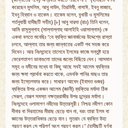
করেছেন মুসলিম, আবু দাউদ, তিরমিযী, নাসাঈ, ইবনু মাজাহ,
ইবনু হিব্বান ও হাকেম। হাকেম বলেন, বুখারী ও মুসলিমের
শর্তনুযায়ী হাদীছটি সহীহ) [৮] আবু দারদা (রাঃ) তিনি বলেন,
আমি রাসূলুল্লাহ (সাল্লাল্লাহু আলাইহি ওয়াসাল্লাম) কে
একথা বলতে শুনেছিঃ “যে ব্যক্তি জ্ঞানার্জনের উদ্দেশ্যে রাস্তা
চলবে, আল্লাহ তার জন্য জান্নাতের একটি পথ সহজ করে
দিবেন। আর নিঃসন্দেহে তালেবে ইলমের কাজে সন্তুষ্ট হয়ে
ফেরেশতাগণ ডানাগুলো তাদের জন্যে বিছিয়ে দেন। আসমান
সমূহ ও যমীনের মধ্যে যা কিছু আছে সবই আলেম ব্যক্তির
জন্য ক্ষমা প্রার্থনা করতে থাকে, এমনকি পানির মাছও তার
জন্য ইস্তেগফার করে। সাধারণ আবেদ (ইবাদত গুজর)
ব্যক্তির উপর একজন আলেম (জ্ঞানী) ব্যক্তির মর্যাদা ঠিক
সেরূপ, যেরূপ সমস্ত নক্ষত্ররাজীর উপর চন্দ্রের মর্যাদা।
নিঃসন্দেহে ওলামাগণ নবীদের উত্তরসূরী। নিশ্চয় নবীগণ কোন
দীনার বা দিরহামের মীরাছ ছেড়ে যান না, বরং তারা ইলম বা
জ্ঞানের উত্তরাধিকার ছেড়ে যান। সুতরাং যে ব্যক্তি উহা
গ্রহণ করল সে পরিপূর্ণ অংশ গ্রহণ করল।” (হাদীছটি বর্ণনা