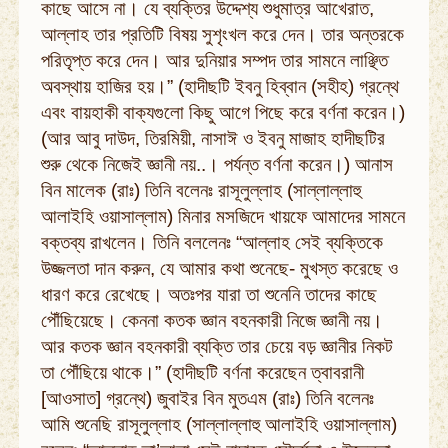
কাছে আসে না। যে ব্যক্তির উদ্দেশ্য শুধুমাত্র আখেরাত,
আল্লাহ তার প্রতিটি বিষয় সুশৃংখল করে দেন। তার অন্তরকে
পরিতৃপ্ত করে দেন। আর দুনিয়ার সম্পদ তার সামনে লাঞ্ছিত
অবস্থায় হাজির হয়।” (হাদীছটি ইবনু হিব্বান (সহীহ) গ্রন্থে
এবং বায়হাকী বাক্যগুলো কিছু আগে পিছে করে বর্ণনা করেন।)
(আর আবু দাউদ, তিরমিয়ী, নাসাঈ ও ইবনু মাজাহ হাদীছটির
শুরু থেকে নিজেই জ্ঞানী নয়..। পর্যন্ত বর্ণনা করেন।) আনাস
বিন মালেক (রাঃ) তিনি বলেনঃ রাসূলুল্লাহ (সাল্লাল্লাহু
আলাইহি ওয়াসাল্লাম) মিনার মসজিদে খায়ফে আমাদের সামনে
বক্তব্য রাখলেন। তিনি বললেনঃ “আল্লাহ সেই ব্যক্তিকে
উজ্জলতা দান করুন, যে আমার কথা শুনেছে- মুখস্ত করেছে ও
ধারণ করে রেখেছে। অতঃপর যারা তা শুনেনি তাদের কাছে
পৌঁছিয়েছে। কেননা কতক জ্ঞান বহনকারী নিজে জ্ঞানী নয়।
আর কতক জ্ঞান বহনকারী ব্যক্তি তার চেয়ে বড় জ্ঞানীর নিকট
তা পৌঁছিয়ে থাকে।” (হাদীছটি বর্ণনা করেছেন ত্বাবরানী
[আওসাত] গ্রন্থে) জুবাইর বিন মুতএম (রাঃ) তিনি বলেনঃ
আমি শুনেছি রাসূলুল্লাহ (সাল্লাল্লাহু আলাইহি ওয়াসাল্লাম)