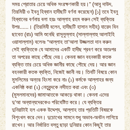
সময় শ্রোতার চেয়ে অধিক সংরক্ষণকারী হয়।” (আবু দাউদ,
তিরমিয়ী ও ইবনু হিব্বান হাদীছটি বর্ণনা করেছেন) [১] তবে ইবনু
হিব্বানের বর্ণনায় বলা হয়ঃ আল্লাহ রহম করুন সেই ব্যক্তির
উপর......। (তিরমিযী বলেন, হাদীছটি হাসান সহীহ) যায়েদ বিন
ছাবেত (রাঃ) আমি শুনেছি রাসূলুল্লাহ (সাল্লাল্লাহু আলাইহি
ওয়াসাল্লাম) বলেনঃ “আল্লাহ তা’আলা উজ্জলতা দান করুন
সেই ব্যক্তিকে যে আমাদের একটি হাদীছ শ্রবণ করে অতঃপর
তা অপরের কাছে পৌঁছে দেয়। কেননা জ্ঞান বহনকারী কতক
ব্যক্তি তার চেয়ে অধিক জ্ঞানীর কাছে পৌছে দেয়। আর জ্ঞান
বহনকারী কতক ব্যক্তি, নিজেই জ্ঞানী নয়। তিনটি বিষয়ে কোন
মুসলিমের অন্তর হিংসা করে নাঃ (১) কর্মকে আল্লাহর জন্য
একনিষ্ঠ করা (২) নেতৃবৃন্দকে নসীহত করা এবং (৩)
(মুসলমানদের) জামাআতকে আকড়ে থাকা। কেননা এদের
দু’আ অন্যান্যদেরকেও পরিবেষ্টিত করে। যে ব্যক্তির
দুনিয়াটাই হল একক উদ্দেশ্য, আল্লাহ তার প্রতিটি বিষয়কে
বিশৃংখল করে দেন। দুচোখের সামনে শুধু অভাব-অনটন লাগিয়ে
রাখেন। আর নির্ধারিত বস্তু ছাড়া দুনিয়ার কোন কিছুই তার