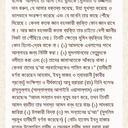
বলেনঃ “আল্লাহ তা’আলা সেই বান্দাকে সৌন্দর্যতা ও উজ্জলতা
দান করুন, যে আমার বক্তব্য শুনেছে, উহা মুখস্ত করেছে ও
ভালভাবে সংরক্ষণ করেছে এবং যে শুনেনি তার কাছে পৌঁছে
দিয়েছে। কেননা কতক জ্ঞান বহনকারী ব্যক্তি কোন জ্ঞান রাখে
না। আর জ্ঞান বহনকারী কতক ব্যক্তি তার চাইতে বেশী জ্ঞানীর
নিকট তা পৌঁছিয়ে দেয়। তিনটি ক্ষেত্রে মুমিন ব্যক্তির দিলে
কোন হিংসা-দ্বেষ থাকে না। (১) আমলকে এখলাসের সাথে
আল্লাহর জন্য নির্দিষ্ট করা। (২) মুসলমানদের নেতৃবৃন্দকে
নসীহত করা এবং (৩) তাদের জামাআতকে আঁকড়ে থাকা।
কেননা তাদের দু’আ পরবর্তদেরকেও শামিল করে।” (হাদীছটি
বর্ণনা করেছেন আহমাদ, ইবনু মাজহ ও ত্বাবরানী [কাবীর
গ্রন্থে] সংক্ষিপ্ত ও দীর্ঘকারে) আবু হুরায়রা (রাঃ) তিনি বলেনঃ
রাসূলুল্লাহ (সাল্লাল্লাহু আলাইহি ওয়াসাল্লাম) এরশাদ
করেছেনঃ “আদম সন্তান যখন মৃত্যু বরণ করে, তখন তিনটি
আমল ব্যতীত তার সমস্ত আমল বন্ধ হয়ে যায়ঃ (১) সাদকায়ে
জারিয়া (২) উপকারী বিদ্যা (৩) সৎ সন্তানের দু’আ৷” (মুসলিম
প্রমুখ হাদীছটি বর্ণনা করেছেন) { নোটঃ হাফেয ইবনু হাজার
বলেনঃ উল্লেখিত হাদীছ ও তদনুরূপ হাদীছ সমূহ দ্বারা বুঝা