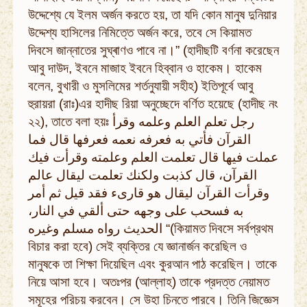
উদ্দেশ্যে যে ইলম অর্জন করতে হয়, তা যদি কোন মানুষ দুনিয়ার
উদ্দেশ্য হাসিলের নিমিত্তে অর্জন করে, তবে সে কিয়ামত
দিবসে জান্নাতের সুঘ্ৰাণও পাবে না।” (হাদীছটি বর্ণনা করেছেন
আবু দাউদ, ইবনে মাজাহ ইবনে হিব্বান ও হাকেম। হাকেম
বলেন, বুখারী ও মুসলিমের শর্তনুযায়ী সহীহ) ইতিপূর্বে আবু
হুরায়রা (রাঃ)এর হাদীছ রিয়া অনুচ্ছেদে বর্ণিত হয়েছে (হাদীছ নং
২২), তাতে বলা হয়ঃ رجل تعلم العلم وعلمه وقرأ
القرآن فأتي به فعرفه نعمه فعرفها قال فما
عملت فيها قال تعلمت العلم وعلمته وقرأت فيك
القرآن، قال كذبت ولكنك تعلمت ليقال عالم
وقرأت القرآن ليقال هو قارىء فقد قيل ثم أمر
به فسحب على وجهه حتى ألقي في النار،
الحديث رواه مسلم وغيره “(কিয়ামত দিবসে সর্বপ্রথম
বিচার করা হবে) সেই ব্যক্তির যে জ্ঞানার্জন করেছিল ও
মানুষকে তা শিক্ষা দিয়েছিল এবং কুরআন পাঠ করেছিল। তাকে
নিয়ে আসা হবে। অতঃপর (আল্লাহ) তাকে প্রদত্ত নেয়ামত
সমূহের পরিচয় করবেন। সে উহা চিনতে পারবে। তিনি জিজ্ঞেস