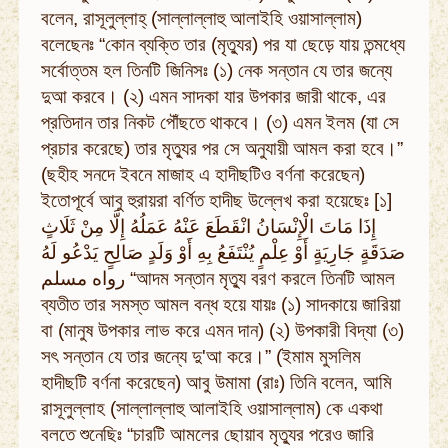
বলেন, রাসূলুল্লাহ্ (সাল্লাল্লাহু আলাইহি ওয়াসাল্লাম)
বলেছেনঃ “কোন ব্যক্তি তার (মৃত্যুর) পর যা ছেড়ে যায় তন্মধ্যে
সর্বোত্তম হল তিনটি জিনিসঃ (১) নেক সন্তান যে তার জন্যে
দুআ করবে। (২) এমন সাদকা যার উপকার জারী থাকে, এর
প্রতিদান তার নিকট পৌঁছতে থাকবে। (৩) এমন ইলম (যা সে
প্রচার করেছে) তার মৃত্যুর পর সে অনুযায়ী আমল করা হবে।”
(ছহীহ সনদে ইবনে মাজাহ এ হাদীছটিও বর্ণনা করেছেন)
ইতোপূর্বে আবু হুরায়রা বর্ণিত হাদীছ উল্লেখ করা হয়েছেঃ [১]
إِذَا مَاتَ الْإِنْسَانُ انْقَطَعَ عَنْهُ عَمَلُهُ إِلَّا مِنْ ثَلَاثٍ
صَدَقَةٍ جَارِيَةٍ أَوْ عِلْمٍ يُنْتَفَعُ بِهِ أَوْ وَلَدٍ صَالِحٍ يَدْعُو لَهُ
رواه مسلم “আদম সন্তান মৃত্যু বরণ করলে তিনটি আমল
ব্যতীত তার সমস্ত আমল বন্ধ হয়ে যায়ঃ (১) সাদকায়ে জারিয়া
বা (মানুষ উপকার লাভ করে এমন দান) (২) উপকারী বিদ্যা (৩)
সৎ সন্তান যে তার জন্যে দু'আ করে।” (ইমাম মুসলিম
হাদীছটি বর্ণনা করেছেন) আবু উমামা (রাঃ) তিনি বলেন, আমি
রাসূলুল্লাহ (সাল্লাল্লাহু আলাইহি ওয়াসাল্লাম) কে একথা
বলতে শুনেছিঃ “চারটি আমলের ছোয়াব মৃত্যুর পরেও জারি