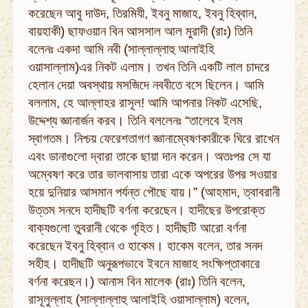
করেছেন আবু দাউদ, তিরমিযী, ইবনু মাজাহ, ইবনু হিব্বান,
বায়হাকী) ছাফওয়ান বিন আসসাল আল মুরাদী (রাঃ) তিনি
বলেনঃ একদা আমি নবী (সাল্লাল্লাহু আলাইহি
ওয়াসাল্লাম)এর নিকট এলাম। তখন তিনি একটি লাল চাদরে
হেলান দেয়া অবস্থায় মসজিদে নববীতে বসে ছিলেন। আমি
বললাম, হে আল্লাহর রাসূল! আমি আপনার নিকট এসেছি,
উদ্দেশ্য জ্ঞানার্জন করব। তিনি বললেনঃ “তালেবে ইলম
স্বাগতম। নিশ্চয় ফেরেশতাগণ জ্ঞানাম্বেষণকারীকে ঘিরে রাখেন
এবং ডানাগুলো দ্বারা তাকে ছায়া দান করেন। অতঃপর সে যা
অম্বেষণ করে তার ভালবাসায় তারা একে অপরের উপর সওয়ার
হয়ে দুনিয়ার আসমান পর্যন্ত পৌছে যায়।” (আহমাদ, ত্বাবরানী
উত্তম সনদে হাদীছটি বর্ণনা করেছেন। হাদীছের উপরোক্ত
বাক্যগুলো তুবরানী থেকে গৃহিত। হাদীছটি আরো বর্ণনা
করেছেন ইবনু হিব্বান ও হাকেম। হাকেম বলেন, তার সনদ
সহীহ। হাদীছটি অনুরূপভাবে ইবনে মাজাহ সংক্ষিপ্তাকারে
বর্ণনা করেছন।) আনাস বিন মালেক (রাঃ) তিনি বলেন,
রাসূলুল্লাহ (সাল্লাল্লাহু আলাইহি ওয়াসাল্লাম) বলেন,