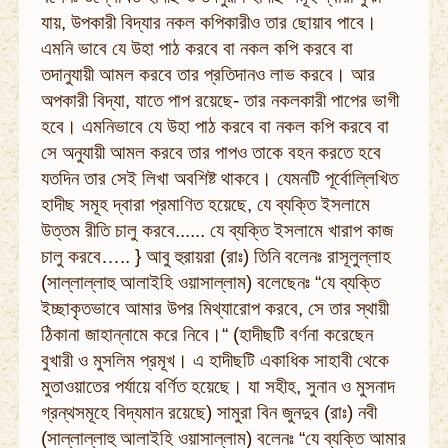
যায়, উপকারী বিদ্যার নকল কপিকারীও তার ছোয়াব পাবে।
এমনি ভাবে যে উহা পাঠ করবে বা নকল কপি করবে বা
তদানুযায়ী আমল করবে তার প্রতিদানও লাভ করবে। আর
অপকারী বিদ্যা, যাতে পাপ রয়েছে- তার নকলকারী পাপের ভাগী
হবে। এমনিভাবে যে উহা পাঠ করবে বা নকল কপি করবে বা
সে অনুযায়ী আমল করবে তার পাপও তাকে বহন করতে হবে
যতদিন তার সেই লিখা অবশিষ্ট থাকবে। যেমনটি পূর্বোল্লিখিত
হাদীছ সমূহ দ্বারা প্রমাণিত হয়েছে, যে ব্যক্তি ইসলামে
উত্তম রীতি চালু করবে...... যে ব্যক্তি ইসলামে খারাপ কাজ
চালু করবে….. } আবু হুরায়রা (রাঃ) তিনি বলেনঃ রাসূলুল্লাহ
(সাল্লাল্লাহু আলাইহি ওয়াসাল্লাম) বলেছেনঃ “যে ব্যক্তি
ইচ্ছাকৃতভাবে আমার উপর মিথ্যারোপ করবে, সে তার স্থায়ী
ঠিকানা জাহান্নামে করে নিবে।“ (হাদীছটি বর্ণনা করেছেন
বুখারী ও মুসলিম প্রমূখ। এ হাদীছটি একাধিক সাহাবী থেকে
মুতাওয়াতের পর্যায়ে বর্ণিত হয়েছে। যা সহীহ, সুনান ও মুসনাদ
গ্রন্থসমূহে বিদ্যমান রয়েছে) সামুরা বিন জুনদুব (রাঃ) নবী
(সাল্লাল্লাহু আলাইহি ওয়াসাল্লাম) বলেনঃ “যে ব্যক্তি আমার