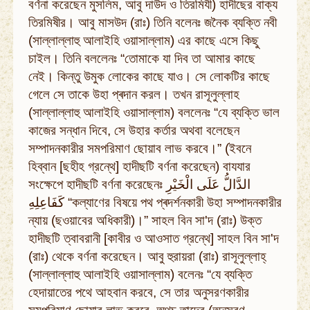
বর্ণনা করেছেন মুসলিম, আবু দাউদ ও তিরমিযী) হাদীছের বাক্য
তিরমিষীর। আবু মাসউদ (রাঃ) তিনি বলেনঃ জনৈক ব্যক্তি নবী
(সাল্লাল্লাহু আলাইহি ওয়াসাল্লাম) এর কাছে এসে কিছু
চাইল। তিনি বললেনঃ “তোমাকে যা দিব তা আমার কাছে
নেই। কিন্তু উমুক লোকের কাছে যাও। সে লোকটির কাছে
গেলে সে তাকে উহা প্ৰদান করল। তখন রাসূলুল্লাহ
(সাল্লাল্লাহু আলাইহি ওয়াসাল্লাম) বললেনঃ “যে ব্যক্তি ভাল
কাজের সন্ধান দিবে, সে উহার কর্তার অথবা বলেছেন
সম্পাদনকারীর সমপরিমাণ ছোয়াব লাভ করবে।” (ইবনে
হিব্বান [ছহীহ গ্রন্থে] হাদীছটি বর্ণনা করেছেন) বাযযার
সংক্ষেপে হাদীছটি বর্ণনা করেছেনঃ الدَّالُّ عَلَى الْخَيْرِ
كَفَاعِلِهِ “কল্যাণের বিষয়ে পথ প্ৰদৰ্শনকারী উহা সম্পাদনকারীর
ন্যায় (ছওয়াবের অধিকারী)।” সাহল বিন সা'দ (রাঃ) উক্ত
হাদীছটি ত্বাবরানী [কাবীর ও আওসাত গ্রন্থে] সাহল বিন সা'দ
(রাঃ) থেকে বর্ণনা করেছেন। আবু হুরায়রা (রাঃ) রাসূলুল্লাহ্
(সাল্লাল্লাহু আলাইহি ওয়াসাল্লাম) বলেনঃ “যে ব্যক্তি
হেদায়াতের পথে আহবান করবে, সে তার অনুসরণকারীর