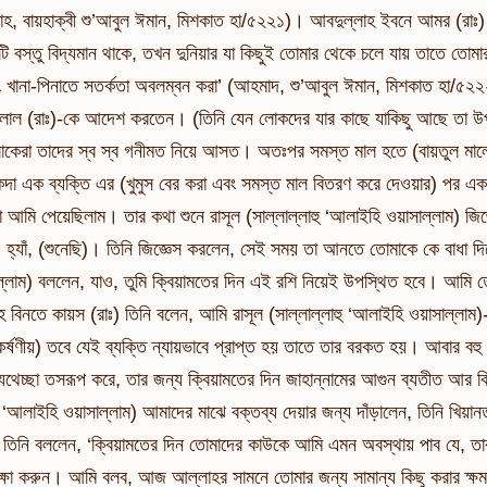
জাহ, বায়হাক্বী শু’আবুল ঈমান, মিশকাত হা/৫২২১)। আবদুল্লাহ ইবনে আমর (রাঃ) র
টি বস্তু বিদ্যমান থাকে, তখন দুনিয়ার যা কিছুই তোমার থেকে চলে যায় তাতে তো
ং খানা-পিনাতে সতর্কতা অবলম্বন করা’ (আহমাদ, শু’আবুল ঈমান, মিশকাত হা/৫
লাল (রাঃ)-কে আদেশ করতেন। (তিনি যেন লোকদের যার কাছে যাকিছু আছে তা উপ
েরা তাদের স্ব স্ব গনীমত নিয়ে আসত। অতঃপর সমস্ত মাল হতে (বায়তুল মালের)
া এক ব্যক্তি এর (খুমুস বের করা এবং সমস্ত মাল বিতরণ করে দেওয়ার) পর একখ
 আমি পেয়েছিলাম। তার কথা শুনে রাসূল (সাল্লাল্লাহু ‘আলাইহি ওয়াসাল্লাম) জি
 হ্যাঁ, (শুনেছি)। তিনি জিজ্ঞেস করলেন, সেই সময় তা আনতে তোমাকে কে বাধা দি
্লাম) বললেন, যাও, তুমি ক্বিয়ামতের দিন এই রশি নিয়েই উপস্থিত হবে। আমি ত
িনতে কায়স (রাঃ) তিনি বলেন, আমি রাসূল (সাল্লাল্লাহু ‘আলাইহি ওয়াসাল্লাম)-ক
 আকর্ষণীয়) তবে যেই ব্যক্তি ন্যায়ভাবে প্রাপ্ত হয় তাতে তার বরকত হয়। আবার ব
যথেচ্ছা তসরূপ করে, তার জন্য ক্বিয়ামতের দিন জাহান্নামের আগুন ব্যতীত আর কি
হু ‘আলাইহি ওয়াসাল্লাম) আমাদের মাঝে বক্তব্য দেয়ার জন্য দাঁড়ালেন, তিনি খিয়া
িনি বললেন, ‘ক্বিয়ামতের দিন তোমাদের কাউকে আমি এমন অবস্থায় পাব যে, তা
ক্ষা করুন। আমি বলব, আজ আল্লাহর সামনে তোমার জন্য সামান্য কিছু করার ক্ষমত