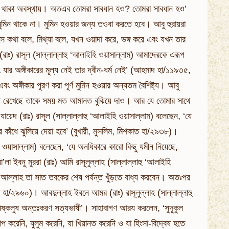
িন থাকা অবস্থায়। অতএব তোমরা সাবধান হও? তোমরা সাবধান হও’
 মুমিন থাকে না। মুমিন হওয়ার জন্য তওবা করতে হবে। আবু হুরায়রা
সে কথা বলে, মিথ্যা বলে, যখন ওয়াদা করে, ভঙ্গ করে এবং যখন তার
রাঃ) রাসূল (সাল্লাল্লাহু ‘আলাইহি ওয়াসাল্লাম) আমাদেরকে এরূপ
ার অঙ্গীকারের মূল্য নেই তার দ্বীন-ধর্ম নেই’ (আহমাদ হা/১১৯৩৫,
 অঙ্গীকার পূরণ করা পূর্ণ মুমিন হওয়ার অন্যতম বৈশিষ্ট্য। আবু
আমানত রেখেছে তাকে সময় মত আমানত বুঝিয়ে দাও। আর যে তোমার সাথে
য়েদ (রাঃ) রাসূল (সাল্লাল্লাহু ‘আলাইহি ওয়াসাল্লাম) বলেছেন, ‘যে
র কাঁধে ঝুলিয়ে দেয়া হবে’ (বুখারী, মুসলিম, মিশকাত হা/২৯৩৮)।
হি ওয়াসাল্লাম) বলেছেন, ‘যে অনধিকারে কারো কিছু যমীন নিয়েছে,
া ইবনু মুররা (রাঃ) আমি রাসূলুল্লাহ (সাল্লাল্লাহু ‘আলাইহি
 আল্লাহ তা সাত তবকের শেষ পর্যন্ত খুঁড়তে বাধ্য করবেন। অতঃপর
 হা/২৯৬০)। আবদুল্লাহ ইবনে আমর (রাঃ) রাসূলুল্লাহ (সাল্লাল্লাহু
নিষ্কলুষ অন্তঃকরণ সত্যভাষী’। সাহাবাগণ আরয করলেন, ‘সুদূকুল
াপ করেনি, যুলুম করেনি, যা খিয়ানত করেনি ও যা হিংসা-বিদ্বেষ হতে