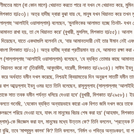
ীমতের মালে (বা কোন মালে) খেয়ানত করতে পারে না যখন সে খেয়ানত করে, মুম
, মিশকাত হা/৫৩)। অত্র হাদীছ দ্বারা বুঝা যায় যে, মানুষ যখন খিয়ানত করে তখন
ল্লাল্লাহু ‘আলাইহি ওয়াসাল্লাম) বলেছেন, ‘মুনাফিকের আলামত হচ্ছে তিনটা- যখন 
আমানত রাখা হয়, তা সে খিয়ানত করে’ (বুখারী, মুসলিম, মিশকাত হা/৫৫)। আনাস (
দিয়েছেন, যাতে একথাগুলি বলেননি যে, ‘যার আমানতদারী নেই তার ঈমান নেই এবং য
াংলা মিশকাত হা/৩১)। অত্র হাদীছ দ্বারা প্রতীয়মান হয় যে, আমানত রক্ষা করা এবং
রাসূল (সাল্লাল্লাহু ‘আলাইহি ওয়াসাল্লাম) বলেছেন, ‘যে ব্যক্তি তোমার কাছে 
খিয়ানত করো না‘ (তিরমিযী, আবুদাঊদ, দারেমী, মিশকাত হা/২৯৩৪)। সাঈদ ইবনু যা
র করে অর্ধহাত যমীন দখল করেছে, নিশ্চয়ই ক্বিয়ামতের দিন অনুরূপ সাতটি যমীন তা
র বাপ আব্দুল্লাহ ইবনু ওমর হতে তিনি বলেছেন, রাসূলুল্লাহ (সাল্লাল্লাহু ‘আলাই
তাকে সাত তবক যমীন পর্যন্ত ধসিয়ে দেওয়া হবে’ (বুখারী, মিশকাত হা/২৯৫৮)। ইয়া’ল
 বলতে শুনেছি, ‘যেকোন ব্যক্তি অন্যায়ভাবে কারো এক বিগত জমি দখল করে তাকে
লরূপে পরিয়ে দেওয়া হবে, যাবৎ না মানুষের বিচার শেষ করা হয়’ (আহমাদ, মিশকাত
্লাম)-কে জিজ্ঞেস করা হল, মানুষের মধ্যে উত্তম কে? তিনি বললেন, ‘প্রত্যেক 
বুঝি, তবে ‘মাখ্মূমুল কালব’ কি? তিনি বললেন, ‘নির্মল ও পবিত্র অন্তঃকরণ, যা প