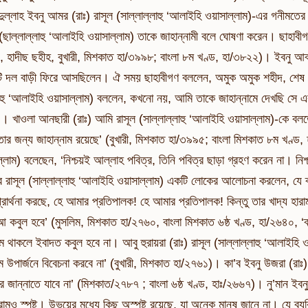
ল্লাহ ইবনু আমর (রাঃ) রাসূল (সাল্লাল্লাহু ‘আলাইহি ওয়াসাল্লাম)-এর গনীমতের 
 (ছাল্লাল্লাহু ‘আলাইহি ওয়াসাল্লাম) তাকে জাহান্নামী বলে ঘোষণা করেন। ছাহাব
, হাদীছ ছহীহ, বুখারী, মিশকাত হা/৩৯৯৮; বাংলা ৮ম খণ্ড, হা/৩৮২২)। ইবনু আব্ব
ি দল বাড়ী ফিরে আসছিলেন। ঐ সময় ছাহাবীগণ বললেন, অমুক অমুক শহীদ, শেষ পর্
্লাহু ‘আলাইহি ওয়াসাল্লাম) বললেন, কখনো নয়, আমি তাকে জাহান্নামে দেখছি সে এ
। খাওলা আনছারী (রাঃ) আমি রাসূল (সাল্লাল্লাহু ‘আলাইহি ওয়াসাল্লাম)-কে বলতে
তার জন্য জাহান্নাম রয়েছে’ (বুখারী, মিশকাত হা/৩৯৯৫; বাংলা মিশকাত ৮ম খণ্ড, হ
্লাম) বলেছেন, ‘নিশ্চয়ই আল্লাহ পবিত্র, তিনি পবিত্র ছাড়া গ্রহণ করেন না। 
রাসূল (সাল্লাল্লাহু ‘আলাইহি ওয়াসাল্লাম) একটি লোকের আলোচনা করলেন, যে ব
ার্থনা করছে, হে আমার প্রতিপালক! হে আমার প্রতিপালক! কিন্তু তার খাদ্য হারাম,
 কবুল হবে’ (মুসলিম, মিশকাত হা/২৭৬০, বাংলা মিশকাত ৬ষ্ঠ খণ্ড, হা/২৬৪০, ‘ক্র
াম থাকলে ইবাদত কবুল হবে না। আবু হুরায়রা (রাঃ) রাসূল (সাল্লাল্লাহু ‘আলাই
াম উপার্জনে বিবেচনা করবে না’ (বুখারী, মিশকাত হা/২৭৬১)। কা’ব ইবনু উজরা (রাঃ) 
শরীর জান্নাতে যাবে না’ (মিশকাত/২৭৮৭ ; বাংলা ৬ষ্ঠ খণ্ড, হাঃ/২৬৬৭)। নু’মান ইবন
ারামও স্পষ্ট। উভয়ের মধ্যে কিছু অস্পষ্ট রয়েছে, যা অনেক মানুষ জানে না। যে ব্যক্