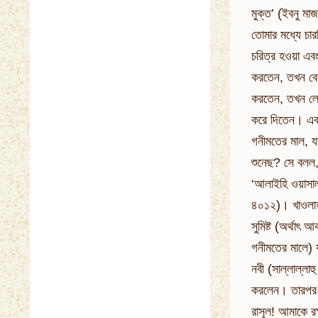
মুক্ত’ (ইবনু মা
তোমার মধ্যে চার
চরিত্র হওয়া এব
করতেন, তখন বে
করতেন, তখন লোক
করে দিতেন। একদ
গনীমতের মাল, যা
শুনেছ? সে বলল,
‘আলাইহি ওয়াসাল
৪০১২)। খাওলাহ ব
সুমিষ্ট (অর্থাৎ
গনীমতের মালে) 
নবী (সাল্লাল্লা
করলেন। তারপর ত
রাসূল! আমাকে র