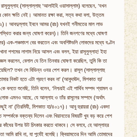
াসূলুল্লাহ (সাল্লাল্লাহু ‘আলাইহি ওয়াসাল্লাম) বলেছেন, ‘যখন
মার কোন ক্ষতি নেই। আমানত রক্ষা করা, সত্য কথা বলা, উত্তম
২২২)। আবদুল্লাহ ইবনে আমর (রাঃ) যখনই গনীমতের মাল লাভ
স্থিত করার জন্য ঘোষণা করেন)। তিনি জনগণের মধ্যে ঘোষণা
 এক-পঞ্চমাংশ বের করতেন এবং অবশিষ্টগুলি লোকদের মধ্যে বণ্টন
ানা পশমের লাগাম নিয়ে আসল এবং বলল, ইয়া রাসূলুল্লাহ! ইহা
জ্ঞেস করলেন, বেলাল যে তিন তিনবার ঘোষণা করেছিল, তুমি কি তা
য়েছিল? তখন সে বিভিন্ন ওযর পেশ করল। রাসূল (সাল্লাল্লাহু
োমার নিকট হতে এটা গ্রহণ করব না’ (আবুদাঊদ, মিশকাত হা/
ে বলতে শুনেছি, তিনি বলেন, ‘নিশ্চয়ই এই পার্থিব সম্পদ শ্যামল ও
হু লোক এমনও আছে, যে আল্লাহ ও তাঁর রাসূলের সম্পদে (অর্থাৎ
ছুই না’ (তিরমিযী, মিশকাত হা/৪০১৭)। আবু হুরায়রা (রাঃ) একদা
নত সম্পর্ককে বক্তব্য দিলেন এবং খিয়ানতের বিষয়টি খুব বড় করে পেশ
র কাঁধের উপর উট চিৎকার করতে থাকবে। সে বলবে, হে আল্লাহর
া আমি রাখি না, যা পূর্বেই বলেছি। ক্বিয়ামতের দিন আমি তোমাদের