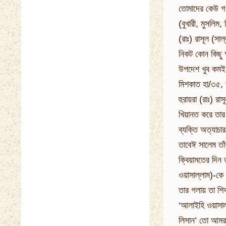
তোমাদের কেউ গণ
(বুখারী, মুসলিম
(রাঃ) রাসূল (সা
নিকট কোন কিছু 
উপদেশ খুব কমই 
মিশকাত হা/৩৫, ব
হুরায়রা (রাঃ) 
খিয়ানত করে তার 
ব্যক্তি অত্যাচা
তাবেঈ সালেম তাঁ
ক্বিয়ামতের দিন 
ওয়াসাল্লাম)-কে
তার গলায় তা শিক
‘আলাইহি ওয়াসাল
লিসান’ তো আমরা 