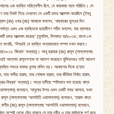
মালের এক ব্যক্তি দায়িত্বশীল ছিল, যে কারকারা নামে পরিচিত। সে
ীগণ তার নিকট গিয়ে দেখলেন সে একটি চাদর আত্মসাৎ করেছিল (ইবনু
াস (রাঃ) ওমর (রাঃ) আমাকে বললেন, ‘খায়বারের যুদ্ধের দিন
যন্ত এমন এক ব্যক্তিকে ছাহাবীগণ শহীদ বললেন, যার ব্যাপারে
কটি চাদর আত্মসাৎ করেছে’ (মুসলিম, মিশকাত হা/৪০৩৪; বাংলা ৮ম
 শুনেছি, ‘নিশ্চয়ই যে ব্যক্তি অন্যায়ভাবে সম্পদ দখল করবে।
া/৩৮১৯ ‘জিহাদ’ অধ্যায়)। আবূ হুরায়রা (রাঃ) রাসূল (সাল্লাল্লাহু
নিশ্চয়ই আল্লাহ রাসূলগণকে যা আদেশ করেছেন মুমিনদেরও তাই আদেশ
্যক্তি সফরে থাকায় ধুলায় মলিন হয়। আকাশের দিকে দু’হাত
 তার পানীয় হারাম, তার পোষাক হারাম, তার জীবিকা নির্বাহ হারাম,
য়-বিক্রয়’ অধ্যায়)। অত্র হাদীছে স্পষ্টভাবে বলা হয়েছে খাদ্য
হি ওয়াসাল্লাম) বলেছেন, ‘মানুষের উপর এমন একটি সময় আসবে, যখন
রাসূল (সাল্লাল্লাহু ‘আলাইহি ওয়াসাল্লাম) বলেছেন, ‘হারাম খাদ্য
ু বাশীর (রাঃ) রাসূল (সাল্লাল্লাহু ‘আলাইহি ওয়াসাল্লাম) বলেছেন,
তি অস্পষ্ট থেকে বেঁচে থাকবে সে তার দ্বীন ও তার মর্যাদাকে পূর্ণ করে