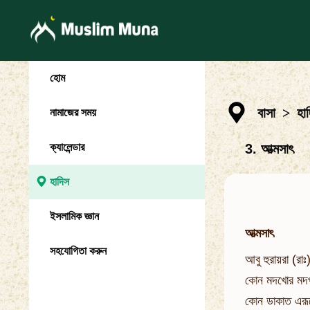
হোম
বাসা
>
হা
নামাজের সময়
ক্যালেন্ডার
3. আত্মসাৎ
হাদিস
ইসলামিক জ্ঞান
আত্মসাৎ
সহযোগিতা করুন
আবু হুরায়রা (রা
কোন মদখোর মদপা
কোন ডাকাত এরূপ