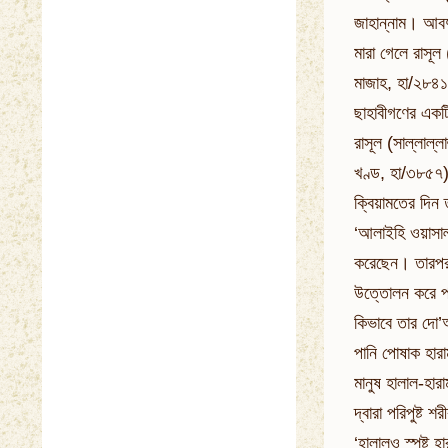
জাহান্নাম। আবদু
মারা গেলে রাসূল
মাজাহ, হা/২৮৪১
ছাহাবীগণের একট
রাসূল (সাল্লাল
খণ্ড, হা/৩৮৫৭)
ক্বিয়ামতের দিন 
‘আলাইহি ওয়াসাল
করেছেন। তারপর 
উত্তোলন করে প্র
কিভাবে তার দো’আ
পানি পোষাক হার
মানুষ হালাল-হার
দ্বারা পরিপুষ্ট 
‘হালালও স্পষ্ট হ