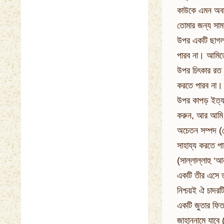
কাউকে এমন অবস্
তোমার জন্য সাম
উপর একটি ছাগল 
পারব না। আমিতো
উপর চিৎকার রত
করতে পারব না। 
উপর কাপড় ইত্য
করুন, আর আমি 
অচেতন সম্পদ (
সাহায্য করতে প
(সাল্লাল্লাহু ‘
একটি তীর এসে ত
নিশ্চয়ই ঐ চাদর
একটি জুতার ফিতা
জাহান্নামে যাবে