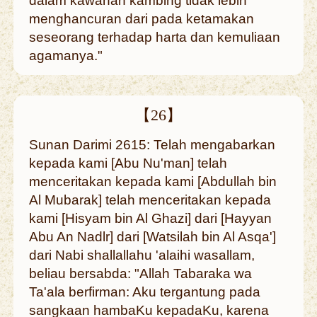
dalam kawanan kambing tidak lebih
menghancuran dari pada ketamakan
seseorang terhadap harta dan kemuliaan
agamanya."
【26】
Sunan Darimi 2615: Telah mengabarkan
kepada kami [Abu Nu'man] telah
menceritakan kepada kami [Abdullah bin
Al Mubarak] telah menceritakan kepada
kami [Hisyam bin Al Ghazi] dari [Hayyan
Abu An Nadlr] dari [Watsilah bin Al Asqa']
dari Nabi shallallahu 'alaihi wasallam,
beliau bersabda: "Allah Tabaraka wa
Ta'ala berfirman: Aku tergantung pada
sangkaan hambaKu kepadaKu, karena