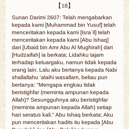
【18】
Sunan Darimi 2607: Telah mengabarkan
kepada kami [Muhammad bin Yusuf] telah
menceritakan kepada kami [Isra`il] telah
menceritakan kepada kami [Abu Ishaq]
dari [Ubaid bin Amr Abu Al Mughirah] dari
[Hudzaifah] ia berkata; Lidahku tajam
terhadap keluargaku, namun tidak kepada
orang lain. Lalu aku bertanya kepada Nabi
shallallahu 'alaihi wasallam, beliau pun
bertanya: "Mengapa engkau tidak
beristighfar (meminta ampunan kepada
Allah)? Sesungguhnya aku beristighfar
(meminta ampunan kepada Allah) setiap
hari seratus kali." Abu Ishaq berkata; Aku
pun menceritakan hadits itu kepada [Abu