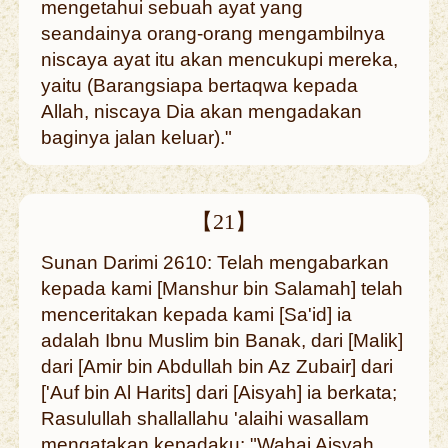
mengetahui sebuah ayat yang
seandainya orang-orang mengambilnya
niscaya ayat itu akan mencukupi mereka,
yaitu (Barangsiapa bertaqwa kepada
Allah, niscaya Dia akan mengadakan
baginya jalan keluar)."
【21】
Sunan Darimi 2610: Telah mengabarkan
kepada kami [Manshur bin Salamah] telah
menceritakan kepada kami [Sa'id] ia
adalah Ibnu Muslim bin Banak, dari [Malik]
dari [Amir bin Abdullah bin Az Zubair] dari
['Auf bin Al Harits] dari [Aisyah] ia berkata;
Rasulullah shallallahu 'alaihi wasallam
mengatakan kepadaku: "Wahai Aisyah,