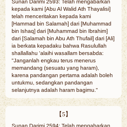
Sunan Darimi 2593: Telah mengabarkan
kepada kami [Abu Al Walid Ath Thayalisi]
telah menceritakan kepada kami
[Hammad bin Salamah] dari [Muhammad
bin Ishaq] dari [Muhammad bin Ibrahim]
dari [Salamah bin Abu Ath Thufail] dari [Ali]
ia berkata kepadaku bahwa Rasulullah
shallallahu 'alaihi wasallam bersabda:
"Janganlah engkau terus menerus
memandang (sesuatu yang haram),
karena pandangan pertama adalah boleh
untukmu, sedangkan pandangan
selanjutnya adalah haram bagimu."
【5】
Sunan Darimi 2594: Telah mengabarkan