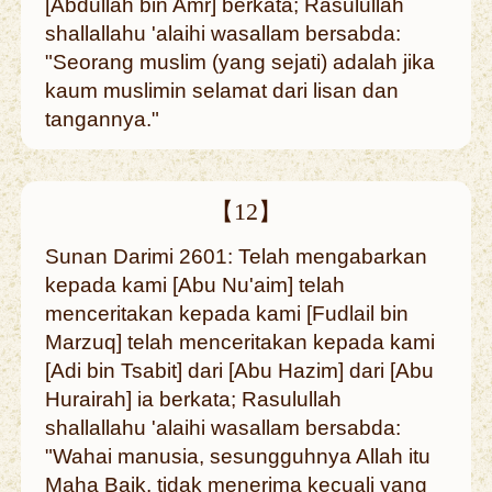
[Abdullah bin Amr] berkata; Rasulullah
shallallahu 'alaihi wasallam bersabda:
"Seorang muslim (yang sejati) adalah jika
kaum muslimin selamat dari lisan dan
tangannya."
【12】
Sunan Darimi 2601: Telah mengabarkan
kepada kami [Abu Nu'aim] telah
menceritakan kepada kami [Fudlail bin
Marzuq] telah menceritakan kepada kami
[Adi bin Tsabit] dari [Abu Hazim] dari [Abu
Hurairah] ia berkata; Rasulullah
shallallahu 'alaihi wasallam bersabda:
"Wahai manusia, sesungguhnya Allah itu
Maha Baik, tidak menerima kecuali yang