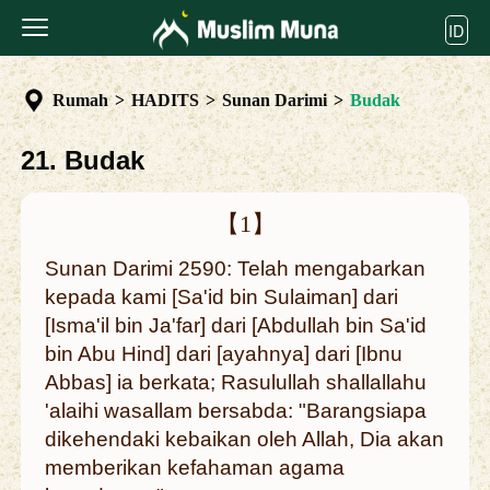
ID
Rumah
>
HADITS
>
Sunan Darimi
>
Budak
21. Budak
【1】
Sunan Darimi 2590: Telah mengabarkan
kepada kami [Sa'id bin Sulaiman] dari
[Isma'il bin Ja'far] dari [Abdullah bin Sa'id
bin Abu Hind] dari [ayahnya] dari [Ibnu
Abbas] ia berkata; Rasulullah shallallahu
'alaihi wasallam bersabda: "Barangsiapa
dikehendaki kebaikan oleh Allah, Dia akan
memberikan kefahaman agama