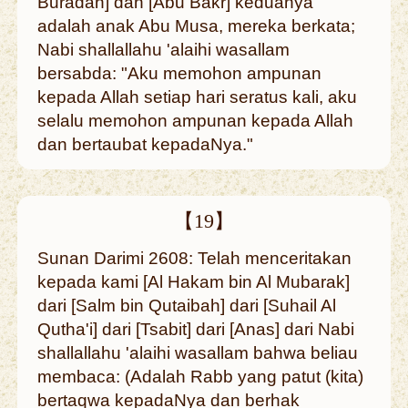
Buradah] dan [Abu Bakr] keduanya
adalah anak Abu Musa, mereka berkata;
Nabi shallallahu 'alaihi wasallam
bersabda: "Aku memohon ampunan
kepada Allah setiap hari seratus kali, aku
selalu memohon ampunan kepada Allah
dan bertaubat kepadaNya."
【19】
Sunan Darimi 2608: Telah menceritakan
kepada kami [Al Hakam bin Al Mubarak]
dari [Salm bin Qutaibah] dari [Suhail Al
Qutha'i] dari [Tsabit] dari [Anas] dari Nabi
shallallahu 'alaihi wasallam bahwa beliau
membaca: (Adalah Rabb yang patut (kita)
bertaqwa kepadaNya dan berhak