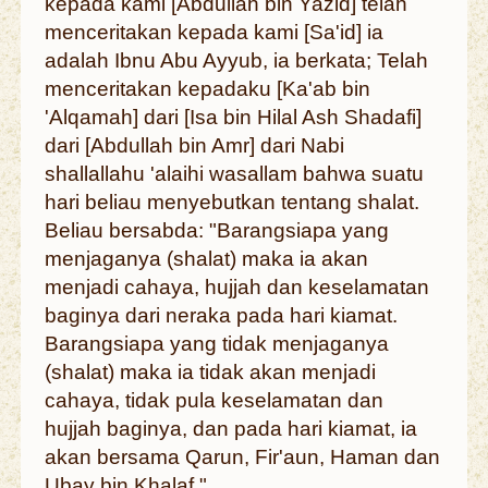
kepada kami [Abdullah bin Yazid] telah
menceritakan kepada kami [Sa'id] ia
adalah Ibnu Abu Ayyub, ia berkata; Telah
menceritakan kepadaku [Ka'ab bin
'Alqamah] dari [Isa bin Hilal Ash Shadafi]
dari [Abdullah bin Amr] dari Nabi
shallallahu 'alaihi wasallam bahwa suatu
hari beliau menyebutkan tentang shalat.
Beliau bersabda: "Barangsiapa yang
menjaganya (shalat) maka ia akan
menjadi cahaya, hujjah dan keselamatan
baginya dari neraka pada hari kiamat.
Barangsiapa yang tidak menjaganya
(shalat) maka ia tidak akan menjadi
cahaya, tidak pula keselamatan dan
hujjah baginya, dan pada hari kiamat, ia
akan bersama Qarun, Fir'aun, Haman dan
Ubay bin Khalaf."