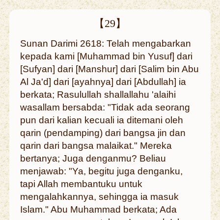
【29】
Sunan Darimi 2618: Telah mengabarkan
kepada kami [Muhammad bin Yusuf] dari
[Sufyan] dari [Manshur] dari [Salim bin Abu
Al Ja'd] dari [ayahnya] dari [Abdullah] ia
berkata; Rasulullah shallallahu 'alaihi
wasallam bersabda: "Tidak ada seorang
pun dari kalian kecuali ia ditemani oleh
qarin (pendamping) dari bangsa jin dan
qarin dari bangsa malaikat." Mereka
bertanya; Juga denganmu? Beliau
menjawab: "Ya, begitu juga denganku,
tapi Allah membantuku untuk
mengalahkannya, sehingga ia masuk
Islam." Abu Muhammad berkata; Ada