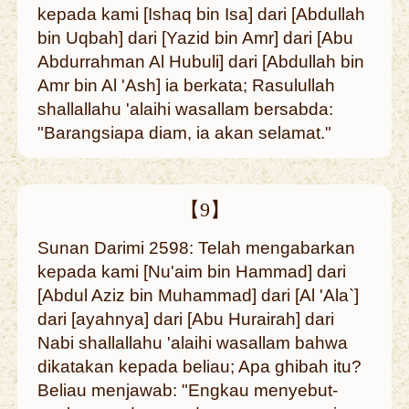
kepada kami [Ishaq bin Isa] dari [Abdullah
bin Uqbah] dari [Yazid bin Amr] dari [Abu
Abdurrahman Al Hubuli] dari [Abdullah bin
Amr bin Al 'Ash] ia berkata; Rasulullah
shallallahu 'alaihi wasallam bersabda:
"Barangsiapa diam, ia akan selamat."
【9】
Sunan Darimi 2598: Telah mengabarkan
kepada kami [Nu'aim bin Hammad] dari
[Abdul Aziz bin Muhammad] dari [Al 'Ala`]
dari [ayahnya] dari [Abu Hurairah] dari
Nabi shallallahu 'alaihi wasallam bahwa
dikatakan kepada beliau; Apa ghibah itu?
Beliau menjawab: "Engkau menyebut-