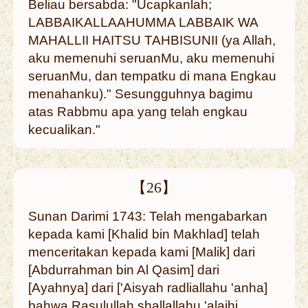
Beliau bersabda: "Ucapkanlah;
LABBAIKALLAAHUMMA LABBAIK WA
MAHALLII HAITSU TAHBISUNII (ya Allah,
aku memenuhi seruanMu, aku memenuhi
seruanMu, dan tempatku di mana Engkau
menahanku)." Sesungguhnya bagimu
atas Rabbmu apa yang telah engkau
kecualikan."
【26】
Sunan Darimi 1743: Telah mengabarkan
kepada kami [Khalid bin Makhlad] telah
menceritakan kepada kami [Malik] dari
[Abdurrahman bin Al Qasim] dari
[Ayahnya] dari ['Aisyah radliallahu 'anha]
bahwa Rasulullah shallallahu 'alaihi