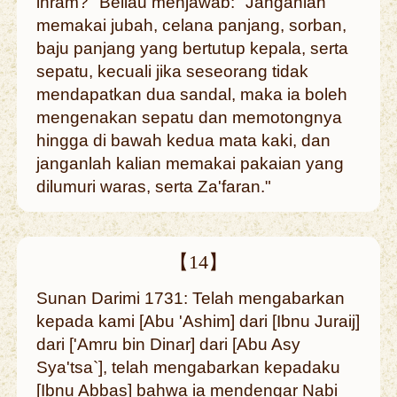
ihram?" Beliau menjawab: "Janganlah
memakai jubah, celana panjang, sorban,
baju panjang yang bertutup kepala, serta
sepatu, kecuali jika seseorang tidak
mendapatkan dua sandal, maka ia boleh
mengenakan sepatu dan memotongnya
hingga di bawah kedua mata kaki, dan
janganlah kalian memakai pakaian yang
dilumuri waras, serta Za'faran."
【14】
Sunan Darimi 1731: Telah mengabarkan
kepada kami [Abu 'Ashim] dari [Ibnu Juraij]
dari ['Amru bin Dinar] dari [Abu Asy
Sya'tsa`], telah mengabarkan kepadaku
[Ibnu Abbas] bahwa ia mendengar Nabi