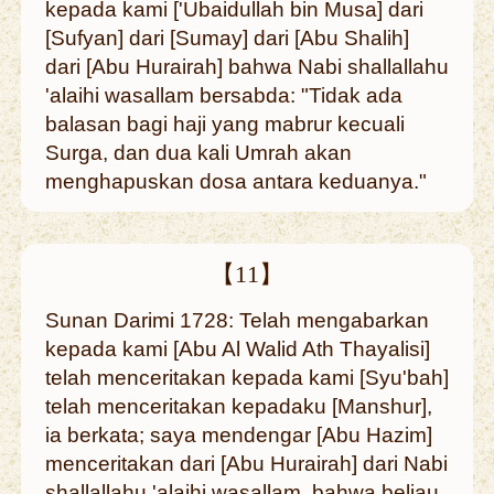
kepada kami ['Ubaidullah bin Musa] dari
[Sufyan] dari [Sumay] dari [Abu Shalih]
dari [Abu Hurairah] bahwa Nabi shallallahu
'alaihi wasallam bersabda: "Tidak ada
balasan bagi haji yang mabrur kecuali
Surga, dan dua kali Umrah akan
menghapuskan dosa antara keduanya."
【11】
Sunan Darimi 1728: Telah mengabarkan
kepada kami [Abu Al Walid Ath Thayalisi]
telah menceritakan kepada kami [Syu'bah]
telah menceritakan kepadaku [Manshur],
ia berkata; saya mendengar [Abu Hazim]
menceritakan dari [Abu Hurairah] dari Nabi
shallallahu 'alaihi wasallam, bahwa beliau