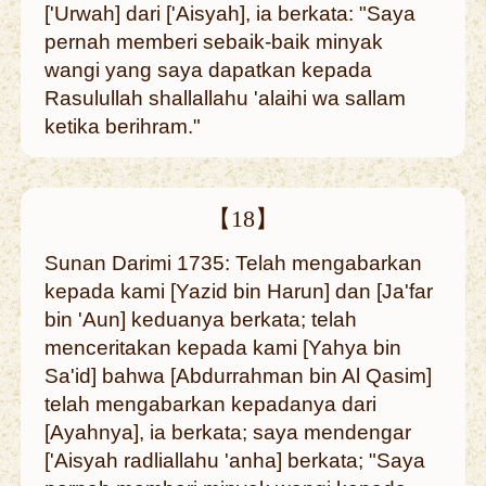
['Urwah] dari ['Aisyah], ia berkata: "Saya
pernah memberi sebaik-baik minyak
wangi yang saya dapatkan kepada
Rasulullah shallallahu 'alaihi wa sallam
ketika berihram."
【18】
Sunan Darimi 1735: Telah mengabarkan
kepada kami [Yazid bin Harun] dan [Ja'far
bin 'Aun] keduanya berkata; telah
menceritakan kepada kami [Yahya bin
Sa'id] bahwa [Abdurrahman bin Al Qasim]
telah mengabarkan kepadanya dari
[Ayahnya], ia berkata; saya mendengar
['Aisyah radliallahu 'anha] berkata; "Saya