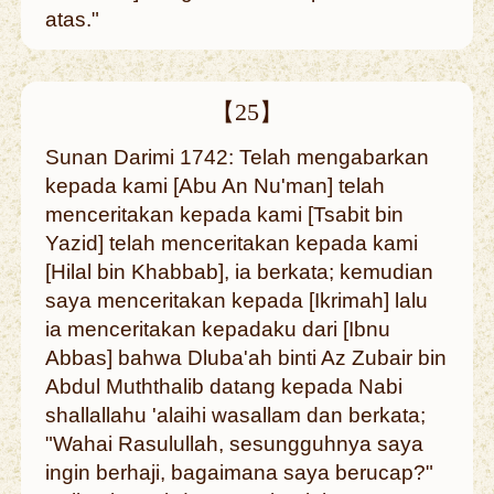
atas."
【25】
Sunan Darimi 1742: Telah mengabarkan
kepada kami [Abu An Nu'man] telah
menceritakan kepada kami [Tsabit bin
Yazid] telah menceritakan kepada kami
[Hilal bin Khabbab], ia berkata; kemudian
saya menceritakan kepada [Ikrimah] lalu
ia menceritakan kepadaku dari [Ibnu
Abbas] bahwa Dluba'ah binti Az Zubair bin
Abdul Muththalib datang kepada Nabi
shallallahu 'alaihi wasallam dan berkata;
"Wahai Rasulullah, sesungguhnya saya
ingin berhaji, bagaimana saya berucap?"