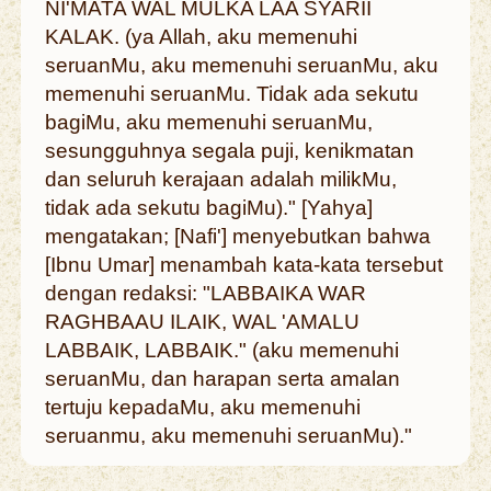
NI'MATA WAL MULKA LAA SYARII
KALAK. (ya Allah, aku memenuhi
seruanMu, aku memenuhi seruanMu, aku
memenuhi seruanMu. Tidak ada sekutu
bagiMu, aku memenuhi seruanMu,
sesungguhnya segala puji, kenikmatan
dan seluruh kerajaan adalah milikMu,
tidak ada sekutu bagiMu)." [Yahya]
mengatakan; [Nafi'] menyebutkan bahwa
[Ibnu Umar] menambah kata-kata tersebut
dengan redaksi: "LABBAIKA WAR
RAGHBAAU ILAIK, WAL 'AMALU
LABBAIK, LABBAIK." (aku memenuhi
seruanMu, dan harapan serta amalan
tertuju kepadaMu, aku memenuhi
seruanmu, aku memenuhi seruanMu)."