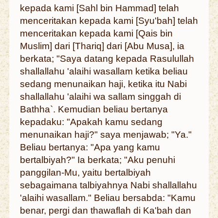
kepada kami [Sahl bin Hammad] telah
menceritakan kepada kami [Syu'bah] telah
menceritakan kepada kami [Qais bin
Muslim] dari [Thariq] dari [Abu Musa], ia
berkata; "Saya datang kepada Rasulullah
shallallahu 'alaihi wasallam ketika beliau
sedang menunaikan haji, ketika itu Nabi
shallallahu 'alaihi wa sallam singgah di
Bathha`. Kemudian beliau bertanya
kepadaku: "Apakah kamu sedang
menunaikan haji?" saya menjawab; "Ya."
Beliau bertanya: "Apa yang kamu
bertalbiyah?" Ia berkata; "Aku penuhi
panggilan-Mu, yaitu bertalbiyah
sebagaimana talbiyahnya Nabi shallallahu
'alaihi wasallam." Beliau bersabda: "Kamu
benar, pergi dan thawaflah di Ka'bah dan