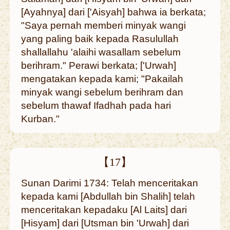
[Ayahnya] dari ['Aisyah] bahwa ia berkata;
"Saya pernah memberi minyak wangi
yang paling baik kepada Rasulullah
shallallahu 'alaihi wasallam sebelum
berihram." Perawi berkata; ['Urwah]
mengatakan kepada kami; "Pakailah
minyak wangi sebelum berihram dan
sebelum thawaf Ifadhah pada hari
Kurban."
【17】
Sunan Darimi 1734: Telah menceritakan
kepada kami [Abdullah bin Shalih] telah
menceritakan kepadaku [Al Laits] dari
[Hisyam] dari [Utsman bin 'Urwah] dari