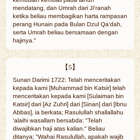
mendatang, dan Umrah dari Ji'ranah
ketika beliau membagikan harta rampasan
perang Hunain pada Bulan Dzul Qa'dah,
serta Umrah beliau bersamaan dengan
hajinya."
【5】
Sunan Darimi 1722: Telah menceritakan
kepada kami [Muhammad bin Katsir] telah
menceritakan kepada kami [Sulaiman bin
Katsir] dari [Az Zuhri] dari [Sinan] dari [Ibnu
Abbas], ia berkata; Rasulullah shallallahu
'alaihi wasallam bersabda: "Telah
diwajibkan haji atas kalian." Beliau
ditanya; "Wahai Rasulullah, apakah wajib