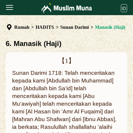
ID
Rumah
>
HADITS
>
Sunan Darimi
>
Manasik (Haji)
6. Manasik (Haji)
【1】
Sunan Darimi 1718: Telah menceritakan
kepada kami [Abdullah bin Muhammad]
dan [Abdullah bin Sa'id] telah
menceritakan kepada kami [Abu
Mu'awiyah] telah menceritakan kepada
kami [Al Hasan bin 'Amr Al Fuqaimi] dari
[Mahran Abu Shafwan] dari [Ibnu Abbas],
ia berkata; Rasulullah shallallahu 'alaihi