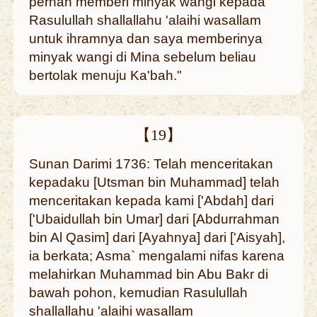
pernah memberi minyak wangi kepada
Rasulullah shallallahu 'alaihi wasallam
untuk ihramnya dan saya memberinya
minyak wangi di Mina sebelum beliau
bertolak menuju Ka'bah."
【19】
Sunan Darimi 1736: Telah menceritakan
kepadaku [Utsman bin Muhammad] telah
menceritakan kepada kami ['Abdah] dari
['Ubaidullah bin Umar] dari [Abdurrahman
bin Al Qasim] dari [Ayahnya] dari ['Aisyah],
ia berkata; Asma` mengalami nifas karena
melahirkan Muhammad bin Abu Bakr di
bawah pohon, kemudian Rasulullah
shallallahu 'alaihi wasallam