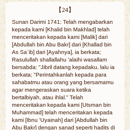
【24】
Sunan Darimi 1741: Telah mengabarkan
kepada kami [Khalid bin Makhlad] telah
menceritakan kepada kami [Malik] dari
[Abdullah bin Abu Bakr] dari [Khallad bin
As Sa`ib] dari [Ayahnya], ia berkata;
Rasulullah shallallahu 'alaihi wasallam
bersabda: "Jibril datang kepadaku, lalu ia
berkata; "Perintahkanlah kepada para
sahabatmu atau orang yang bersamamu
agar mengeraskan suara ketika
bertalbiyah, atau ihlal." Telah
menceritakan kepada kami [Utsman bin
Muhammad] telah menceritakan kepada
kami [Ibnu 'Uyainah] dari [Abdullah bin
Abu Bakr] dengan sanad seperti hadits di