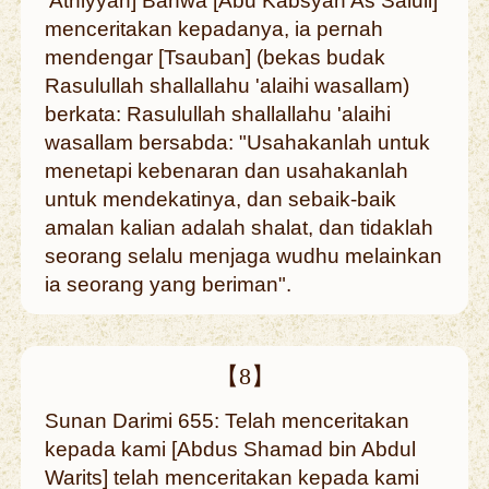
'Athiyyah] Bahwa [Abu Kabsyah As Saluli]
menceritakan kepadanya, ia pernah
mendengar [Tsauban] (bekas budak
Rasulullah shallallahu 'alaihi wasallam)
berkata: Rasulullah shallallahu 'alaihi
wasallam bersabda: "Usahakanlah untuk
menetapi kebenaran dan usahakanlah
untuk mendekatinya, dan sebaik-baik
amalan kalian adalah shalat, dan tidaklah
seorang selalu menjaga wudhu melainkan
ia seorang yang beriman".
【8】
Sunan Darimi 655: Telah menceritakan
kepada kami [Abdus Shamad bin Abdul
Warits] telah menceritakan kepada kami