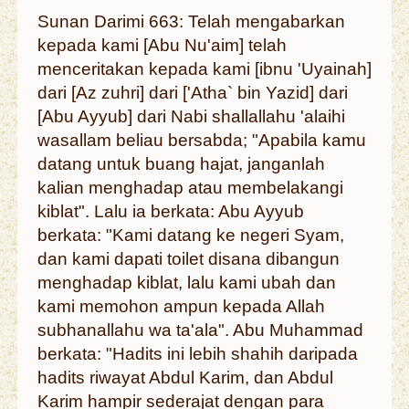
Sunan Darimi 663: Telah mengabarkan
kepada kami [Abu Nu'aim] telah
menceritakan kepada kami [ibnu 'Uyainah]
dari [Az zuhri] dari ['Atha` bin Yazid] dari
[Abu Ayyub] dari Nabi shallallahu 'alaihi
wasallam beliau bersabda; "Apabila kamu
datang untuk buang hajat, janganlah
kalian menghadap atau membelakangi
kiblat". Lalu ia berkata: Abu Ayyub
berkata: "Kami datang ke negeri Syam,
dan kami dapati toilet disana dibangun
menghadap kiblat, lalu kami ubah dan
kami memohon ampun kepada Allah
subhanallahu wa ta'ala". Abu Muhammad
berkata: "Hadits ini lebih shahih daripada
hadits riwayat Abdul Karim, dan Abdul
Karim hampir sederajat dengan para