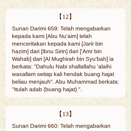
【12】
Sunan Darimi 659: Telah mengabarkan
kepada kami [Abu Nu'aim] telah
menceritakan kepada kami [Jarir bin
hazim] dari [Ibnu Sirin] dari ['Amr bin
Wahab] dari [Al Mughirah bin Syu'bah] ia
berkata: "Dahulu Nabi shallallahu 'alaihi
wasallam setiap kali hendak buang hajat
beliau menjauh". Abu Muhammad berkata:
"Itulah adab (buang hajat) ".
【13】
Sunan Darimi 660: Telah mengabarkan