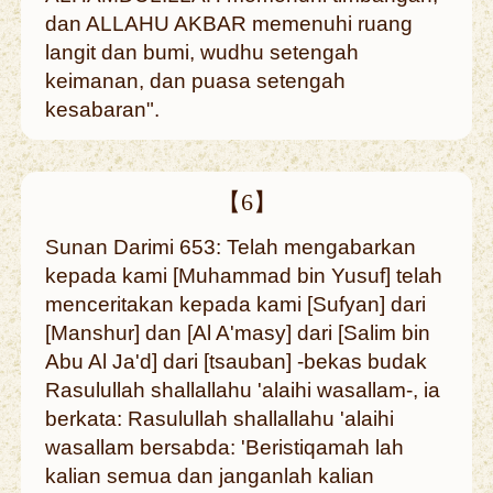
dan ALLAHU AKBAR memenuhi ruang
langit dan bumi, wudhu setengah
keimanan, dan puasa setengah
kesabaran".
【6】
Sunan Darimi 653: Telah mengabarkan
kepada kami [Muhammad bin Yusuf] telah
menceritakan kepada kami [Sufyan] dari
[Manshur] dan [Al A'masy] dari [Salim bin
Abu Al Ja'd] dari [tsauban] -bekas budak
Rasulullah shallallahu 'alaihi wasallam-, ia
berkata: Rasulullah shallallahu 'alaihi
wasallam bersabda: 'Beristiqamah lah
kalian semua dan janganlah kalian