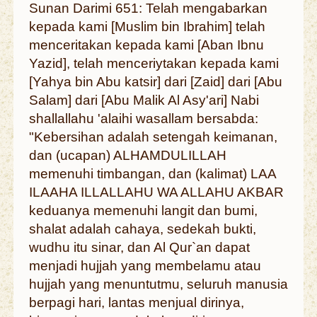
Sunan Darimi 651: Telah mengabarkan
kepada kami [Muslim bin Ibrahim] telah
menceritakan kepada kami [Aban Ibnu
Yazid], telah menceriytakan kepada kami
[Yahya bin Abu katsir] dari [Zaid] dari [Abu
Salam] dari [Abu Malik Al Asy'ari] Nabi
shallallahu 'alaihi wasallam bersabda:
"Kebersihan adalah setengah keimanan,
dan (ucapan) ALHAMDULILLAH
memenuhi timbangan, dan (kalimat) LAA
ILAAHA ILLALLAHU WA ALLAHU AKBAR
keduanya memenuhi langit dan bumi,
shalat adalah cahaya, sedekah bukti,
wudhu itu sinar, dan Al Qur`an dapat
menjadi hujjah yang membelamu atau
hujjah yang menuntutmu, seluruh manusia
berpagi hari, lantas menjual dirinya,