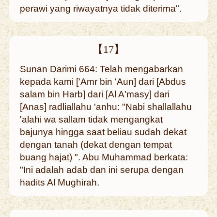
perawi yang riwayatnya tidak diterima".
【17】
Sunan Darimi 664: Telah mengabarkan
kepada kami ['Amr bin 'Aun] dari [Abdus
salam bin Harb] dari [Al A'masy] dari
[Anas] radliallahu 'anhu: "Nabi shallallahu
'alahi wa sallam tidak mengangkat
bajunya hingga saat beliau sudah dekat
dengan tanah (dekat dengan tempat
buang hajat) ". Abu Muhammad berkata:
"Ini adalah adab dan ini serupa dengan
hadits Al Mughirah.