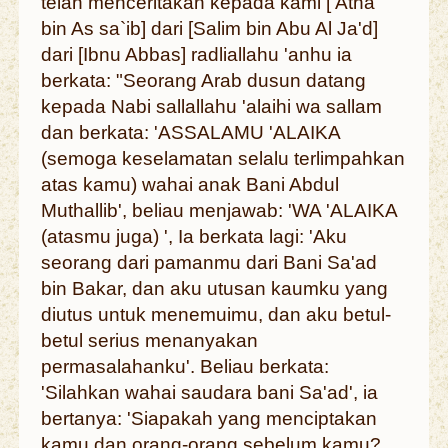
telah menceritakan kepada kami ['Atha`
bin As sa`ib] dari [Salim bin Abu Al Ja'd]
dari [Ibnu Abbas] radliallahu 'anhu ia
berkata: "Seorang Arab dusun datang
kepada Nabi sallallahu 'alaihi wa sallam
dan berkata: 'ASSALAMU 'ALAIKA
(semoga keselamatan selalu terlimpahkan
atas kamu) wahai anak Bani Abdul
Muthallib', beliau menjawab: 'WA 'ALAIKA
(atasmu juga) ', Ia berkata lagi: 'Aku
seorang dari pamanmu dari Bani Sa'ad
bin Bakar, dan aku utusan kaumku yang
diutus untuk menemuimu, dan aku betul-
betul serius menanyakan
permasalahanku'. Beliau berkata:
'Silahkan wahai saudara bani Sa'ad', ia
bertanya: 'Siapakah yang menciptakan
kamu dan orang-orang sebelum kamu?,