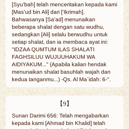
[Syu'bah] telah menceritakan kepada kami
[Mas'ud bin Ali] dari ['Ikrimah].
Bahwasanya [Sa'ad] menunaikan
beberapa shalat dengan satu wudhu,
sedangkan [Ali] selalu berwudhu untuk
setiap shalat, dan ia membaca ayat ini:
"IDZAA QUMTUM ILAS SHALATI
FAGHSILUU WUJUUHAKUM WA
AIDIYAKUM..." (Apabila kalian hendak
menunaikan shalat basuhlah wajah dan
kedua tanganmu...) -Qs. Al Ma`idah: 6-".
【9】
Sunan Darimi 656: Telah mengabarkan
kepada kami [Ahmad bin Khalid] telah