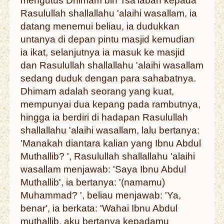
mengutus Dhimam bin Tsa'labah kepada
Rasulullah shallallahu 'alaihi wasallam, ia
datang menemui beliau, ia dudukkan
untanya di depan pintu masjid kemudian
ia ikat, selanjutnya ia masuk ke masjid
dan Rasulullah shallallahu 'alaihi wasallam
sedang duduk dengan para sahabatnya.
Dhimam adalah seorang yang kuat,
mempunyai dua kepang pada rambutnya,
hingga ia berdiri di hadapan Rasulullah
shallallahu 'alaihi wasallam, lalu bertanya:
'Manakah diantara kalian yang Ibnu Abdul
Muthallib? ', Rasulullah shallallahu 'alaihi
wasallam menjawab: 'Saya Ibnu Abdul
Muthallib', ia bertanya: '(namamu)
Muhammad? ', beliau menjawab: 'Ya,
benar', ia berkata: 'Wahai Ibnu Abdul
muthallib, aku bertanya kepadamu