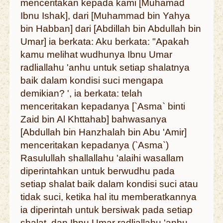
menceritakan kepada kami [Muhamad
Ibnu Ishak], dari [Muhammad bin Yahya
bin Habban] dari [Abdillah bin Abdullah bin
Umar] ia berkata: Aku berkata: "Apakah
kamu melihat wudhunya Ibnu Umar
radliallahu 'anhu untuk setiap shalatnya
baik dalam kondisi suci mengapa
demikian? ', ia berkata: telah
menceritakan kepadanya [`Asma` binti
Zaid bin Al Khttahab] bahwasanya
[Abdullah bin Hanzhalah bin Abu 'Amir]
menceritakan kepadanya (`Asma`)
Rasulullah shallallahu 'alaihi wasallam
diperintahkan untuk berwudhu pada
setiap shalat baik dalam kondisi suci atau
tidak suci, ketika hal itu memberatkannya
ia diperintah untuk bersiwak pada setiap
shalat, dan Ibnu Umar radliallahu 'anhu