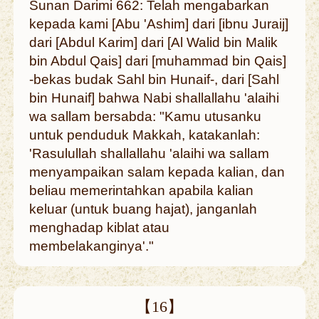
Sunan Darimi 662: Telah mengabarkan
kepada kami [Abu 'Ashim] dari [ibnu Juraij]
dari [Abdul Karim] dari [Al Walid bin Malik
bin Abdul Qais] dari [muhammad bin Qais]
-bekas budak Sahl bin Hunaif-, dari [Sahl
bin Hunaif] bahwa Nabi shallallahu 'alaihi
wa sallam bersabda: "Kamu utusanku
untuk penduduk Makkah, katakanlah:
'Rasulullah shallallahu 'alaihi wa sallam
menyampaikan salam kepada kalian, dan
beliau memerintahkan apabila kalian
keluar (untuk buang hajat), janganlah
menghadap kiblat atau
membelakanginya'."
【16】