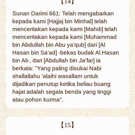
【14】
Sunan Darimi 661: Telah mengabarkan
kepada kami [Hajjaj bin Minhal] telah
menceritakan kepada kami [Mahdi] telah
menceritakan kepada kami [Muhammad
bin Abdullah bin Abu ya'qub] dari [Al
Hasan bin Sa'ad] -bekas budak Al Hasan
bin Ali-, dari [Abdullah bin Ja'far] ia
berkata: "Yang paling disukai Nabi
shallallahu 'alaihi wasallam untuk
dijadikan penutup ketika beliau buang
hajat adalah segala benda yang tinggi
atau pohon kurma".
【15】