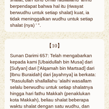
berpendapat bahwa hal itu (riwayat
berwudhu untuk setiap shalat) kuat, ia
tidak meninggalkan wudhu untuk setiap
shalat (nya) ' ".
【10】
Sunan Darimi 657: Telah mengabarkan
kepada kami [Ubaidullah bin Musa] dari
[Sufyan] dari ['Alqamah bin Martsad] dari
[Ibnu Buraidah] dari [ayahnya] ia berkata:
"Rasulullah shallallahu 'alaihi wasallam
selalu berwudhu untuk setiap shalatnya
hingga hari fathu Makkah (penaklukan
kota Makkah), beliau shalat beberapa
waktu shalat dengan satu wudhu, dan