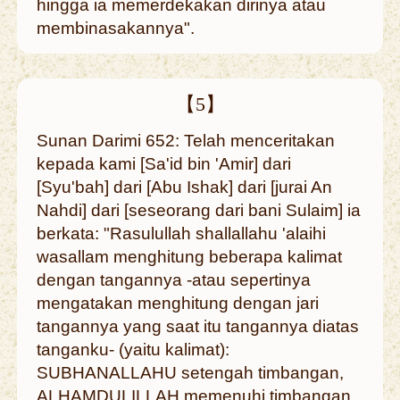
hingga ia memerdekakan dirinya atau
membinasakannya".
【5】
Sunan Darimi 652: Telah menceritakan
kepada kami [Sa'id bin 'Amir] dari
[Syu'bah] dari [Abu Ishak] dari [jurai An
Nahdi] dari [seseorang dari bani Sulaim] ia
berkata: "Rasulullah shallallahu 'alaihi
wasallam menghitung beberapa kalimat
dengan tangannya -atau sepertinya
mengatakan menghitung dengan jari
tangannya yang saat itu tangannya diatas
tanganku- (yaitu kalimat):
SUBHANALLAHU setengah timbangan,
ALHAMDULILLAH memenuhi timbangan,