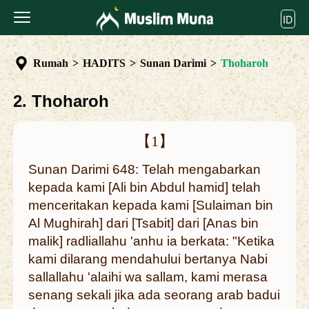
ID
Rumah
>
HADITS
>
Sunan Darimi
>
Thoharoh
2. Thoharoh
【1】
Sunan Darimi 648: Telah mengabarkan
kepada kami [Ali bin Abdul hamid] telah
menceritakan kepada kami [Sulaiman bin
Al Mughirah] dari [Tsabit] dari [Anas bin
malik] radliallahu 'anhu ia berkata: "Ketika
kami dilarang mendahului bertanya Nabi
sallallahu 'alaihi wa sallam, kami merasa
senang sekali jika ada seorang arab badui