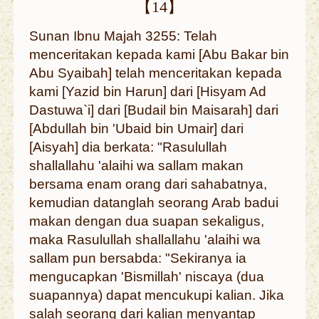
【14】
Sunan Ibnu Majah 3255: Telah
menceritakan kepada kami [Abu Bakar bin
Abu Syaibah] telah menceritakan kepada
kami [Yazid bin Harun] dari [Hisyam Ad
Dastuwa`i] dari [Budail bin Maisarah] dari
[Abdullah bin 'Ubaid bin Umair] dari
[Aisyah] dia berkata: "Rasulullah
shallallahu 'alaihi wa sallam makan
bersama enam orang dari sahabatnya,
kemudian datanglah seorang Arab badui
makan dengan dua suapan sekaligus,
maka Rasulullah shallallahu 'alaihi wa
sallam pun bersabda: "Sekiranya ia
mengucapkan 'Bismillah' niscaya (dua
suapannya) dapat mencukupi kalian. Jika
salah seorang dari kalian menyantap