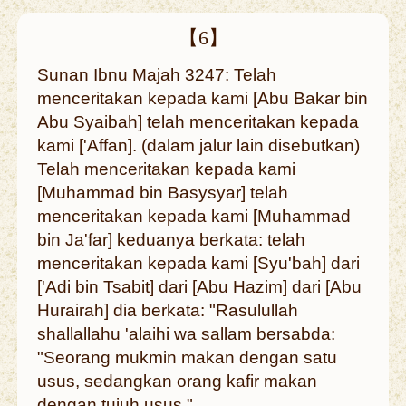
【6】
Sunan Ibnu Majah 3247: Telah
menceritakan kepada kami [Abu Bakar bin
Abu Syaibah] telah menceritakan kepada
kami ['Affan]. (dalam jalur lain disebutkan)
Telah menceritakan kepada kami
[Muhammad bin Basysyar] telah
menceritakan kepada kami [Muhammad
bin Ja'far] keduanya berkata: telah
menceritakan kepada kami [Syu'bah] dari
['Adi bin Tsabit] dari [Abu Hazim] dari [Abu
Hurairah] dia berkata: "Rasulullah
shallallahu 'alaihi wa sallam bersabda:
"Seorang mukmin makan dengan satu
usus, sedangkan orang kafir makan
dengan tujuh usus."