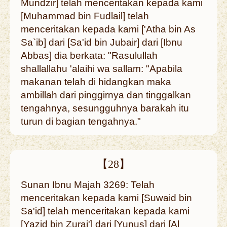
Mundzir] telah menceritakan kepada kami
[Muhammad bin Fudlail] telah
menceritakan kepada kami ['Atha bin As
Sa`ib] dari [Sa'id bin Jubair] dari [Ibnu
Abbas] dia berkata: "Rasulullah
shallallahu 'alaihi wa sallam: "Apabila
makanan telah di hidangkan maka
ambillah dari pinggirnya dan tinggalkan
tengahnya, sesungguhnya barakah itu
turun di bagian tengahnya."
【28】
Sunan Ibnu Majah 3269: Telah
menceritakan kepada kami [Suwaid bin
Sa'id] telah menceritakan kepada kami
[Yazid bin Zurai'] dari [Yunus] dari [Al