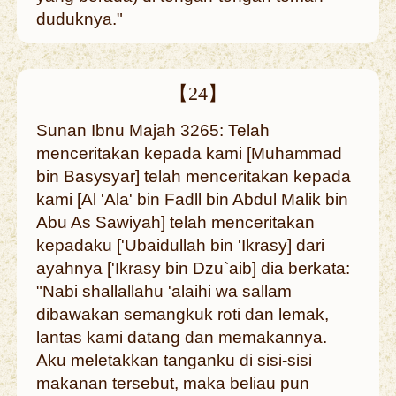
duduknya."
【24】
Sunan Ibnu Majah 3265: Telah
menceritakan kepada kami [Muhammad
bin Basysyar] telah menceritakan kepada
kami [Al 'Ala' bin Fadll bin Abdul Malik bin
Abu As Sawiyah] telah menceritakan
kepadaku ['Ubaidullah bin 'Ikrasy] dari
ayahnya ['Ikrasy bin Dzu`aib] dia berkata:
"Nabi shallallahu 'alaihi wa sallam
dibawakan semangkuk roti dan lemak,
lantas kami datang dan memakannya.
Aku meletakkan tanganku di sisi-sisi
makanan tersebut, maka beliau pun