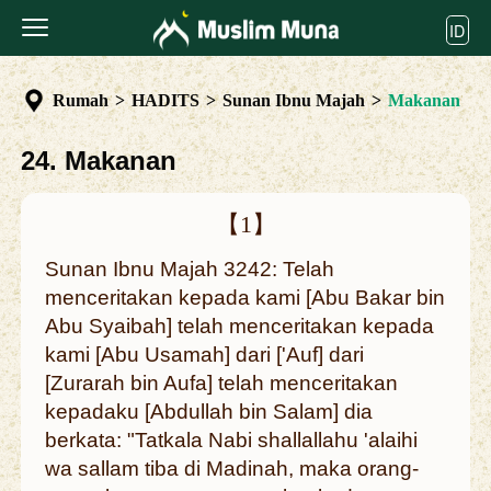
ID
Rumah
>
HADITS
>
Sunan Ibnu Majah
>
Makanan
24. Makanan
【1】
Sunan Ibnu Majah 3242: Telah
menceritakan kepada kami [Abu Bakar bin
Abu Syaibah] telah menceritakan kepada
kami [Abu Usamah] dari ['Auf] dari
[Zurarah bin Aufa] telah menceritakan
kepadaku [Abdullah bin Salam] dia
berkata: "Tatkala Nabi shallallahu 'alaihi
wa sallam tiba di Madinah, maka orang-