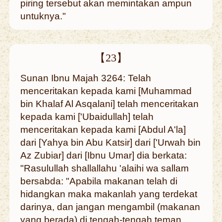
piring tersebut akan memintakan ampun
untuknya."
【23】
Sunan Ibnu Majah 3264: Telah
menceritakan kepada kami [Muhammad
bin Khalaf Al Asqalani] telah menceritakan
kepada kami ['Ubaidullah] telah
menceritakan kepada kami [Abdul A'la]
dari [Yahya bin Abu Katsir] dari ['Urwah bin
Az Zubiar] dari [Ibnu Umar] dia berkata:
"Rasulullah shallallahu 'alaihi wa sallam
bersabda: "Apabila makanan telah di
hidangkan maka makanlah yang terdekat
darinya, dan jangan mengambil (makanan
yang berada) di tengah-tengah teman