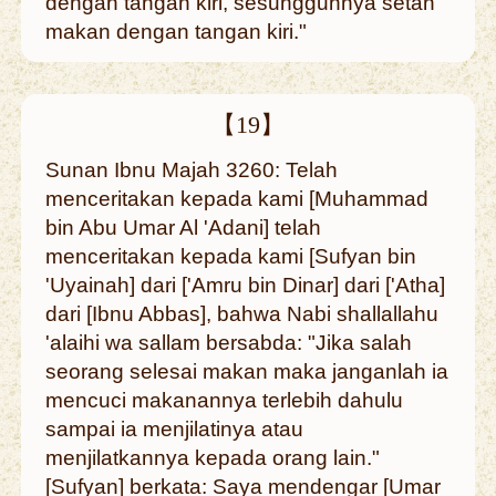
dengan tangan kiri, sesungguhnya setan
makan dengan tangan kiri."
【19】
Sunan Ibnu Majah 3260: Telah
menceritakan kepada kami [Muhammad
bin Abu Umar Al 'Adani] telah
menceritakan kepada kami [Sufyan bin
'Uyainah] dari ['Amru bin Dinar] dari ['Atha]
dari [Ibnu Abbas], bahwa Nabi shallallahu
'alaihi wa sallam bersabda: "Jika salah
seorang selesai makan maka janganlah ia
mencuci makanannya terlebih dahulu
sampai ia menjilatinya atau
menjilatkannya kepada orang lain."
[Sufyan] berkata: Saya mendengar [Umar