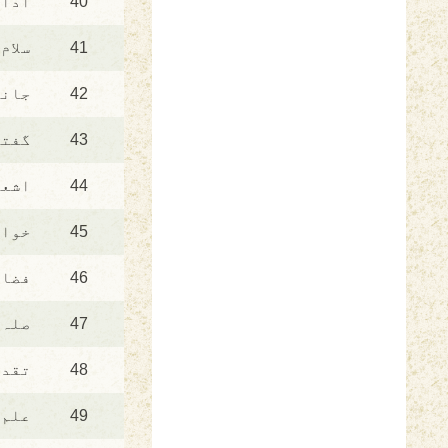
40
آداب
41
سلام
42
جانو
43
گفتگ
44
اشعا
45
خواب
46
فضائ
47
صلہ 
48
تقدی
49
علم 