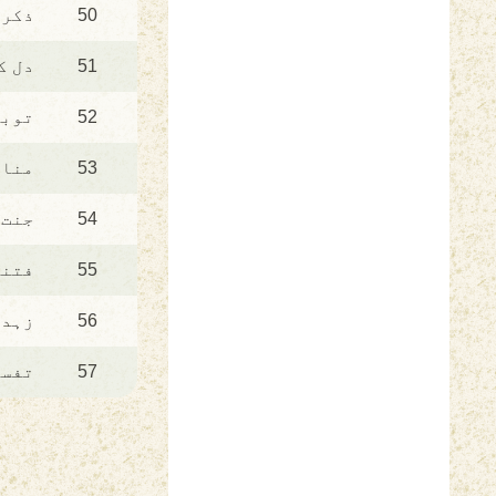
50
ذکر 
51
دل ک
52
توبہ
53
مناف
54
جنت 
55
فتنو
56
زہد 
57
تفسی