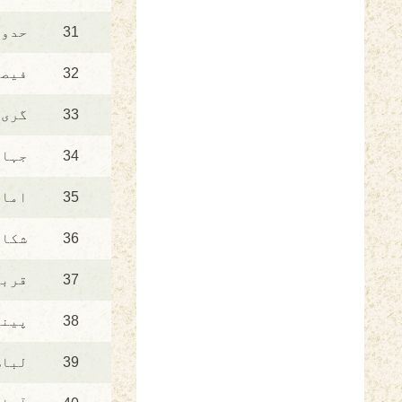
31
حدود
32
فیصل
33
گری 
34
جہاد
35
امار
36
شکار
37
قربا
38
پینے
39
لباس