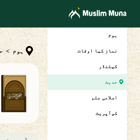
ہوم
ہوم
>
ح
نماز کیا اوقات
کیلنڈر
حدیث
اسلامی علم
کوآپریٹ
1
مقدمہ