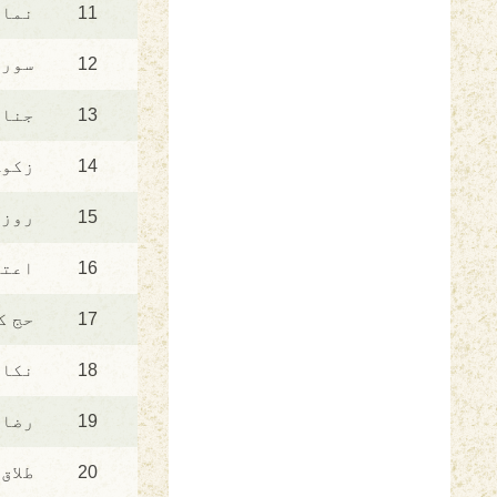
11
نماز
12
سورج
13
جناز
14
زکوۃ
15
روزو
16
اعتک
17
حج ک
18
نکاح
19
رضاع
20
طلاق