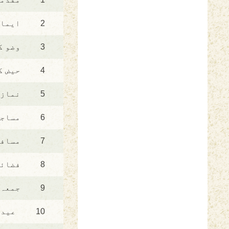
2
ایمان
3
وضو ک
4
حیض ک
5
نماز 
6
مساجد
7
مسافر
8
فضائل
9
جمعہ 
10
عیدی