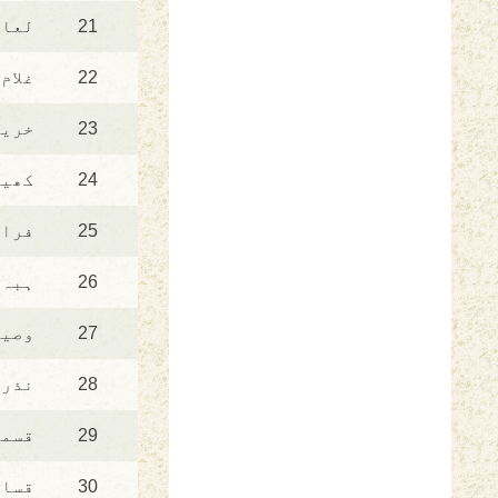
21
لعان
22
غلام
23
خرید
24
کھیت
25
فرائ
26
ہبہ 
27
وصیت
28
نذر 
29
قسمو
30
قسام