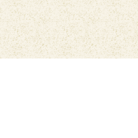
رازداری کی پالیسی
ہم سے رابطہ کریں
بہترین
مسّلم نماز کا وقت
ایپ
ی نے تیار اور شائع کی ہے۔ Muslim Muna کی جانب سے لمیٹڈ